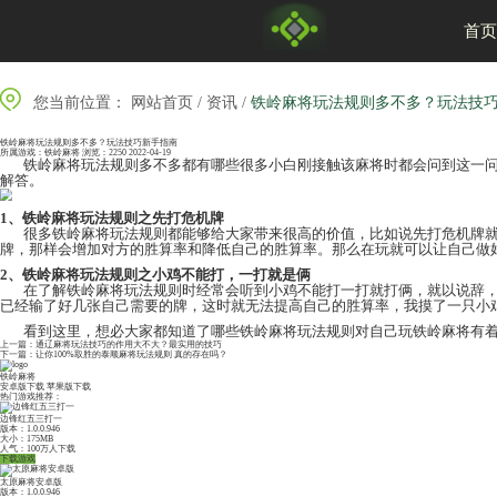
您当前位置：
网站首页
/
资讯
/
铁岭麻将玩法
铁岭麻将玩法规则多不多？玩法技巧新手指南
所属游戏：
铁岭麻将
浏览：2250
2022-04-19
铁岭
麻将
玩法规则多不多都有哪些很多小白刚接触
解答。
1、铁岭麻将玩法规则之先打危机牌
很多铁岭麻将玩法规则都能够给大家带来很高的价值
牌，那样会增加对方的胜算率和降低自己的胜算率。那
2、铁岭麻将玩法规则之小鸡不能打，一打就是俩
在了解铁岭麻将玩法规则时经常会听到小鸡不能打一
已经输了好几张自己需要的牌，这时就无法提高自己的
看到这里，想必大家都知道了哪些铁岭麻将玩法规则
上一篇：
通辽麻将玩法技巧的作用大不大？最实用的技巧