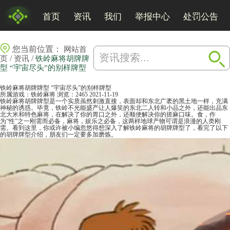
首页
资讯
我们
举报中心
处罚公告
您当前位置：
网站首
/
/
页
资讯
铁岭麻将胡牌牌
型 “宇宙尽头”的别样牌型
铁岭麻将胡牌牌型 “宇宙尽头”的别样牌型
所属游戏：
铁岭麻将
浏览：2465
2021-11-19
铁岭麻将胡牌牌型是一个实质虽然刺激直接，表面却和东北广袤的黑土地一样，充满
神秘的诱惑。毕竟，铁岭不光能盛产让人爆笑的东北二人转和小品之外，还能出品东
北大米和特色
麻将
，在解决了你的胃口之外，还顺便解决你的搓麻口味。食，作
为“性”之一刚需而必备，麻将，娱乐之必备，这两样地球产物可谓是浪漫的人类刚
需。看到这里，你或许被小编忽悠得想深入了解铁岭麻将的胡牌牌型了，看完了以下
的胡牌牌型介绍，朋友们一定要多加磨炼。