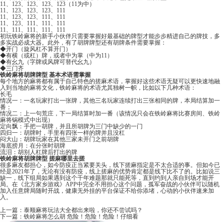
11、123、123、123、123（11为中）
11、123、123、123、111
11、123、123、111、111
11、123、111、111、111
11、111、111、111、111
初玩铁岭麻将的新手小伙伴只需要掌握好最基础的牌型才能步步精进自己的牌技，多
多实战必成大器。此外，有了胡牌牌型还有胡牌条件需要掌握：
◆开门（旋风杠不算开门）
◆有横（或杠）牌，或者中为掌（中为11）
◆有幺九（字牌或风牌可替代幺九）
◆三门齐
铁岭麻将胡牌牌型 基本术语需掌握
每个地方的麻将都有属于自己特色的搓麻术语，掌握好这些术语无疑可以更快速地融
入到当地的麻将文化，铁岭麻将的术语尤其独树一帜，比如以下几种术语：
长毛
情况一：一名玩家打出一张牌，其他三名玩家连续打出三张相同的牌，本局结算加一
番；
情况二：上一句荒庄，下一局结算时加一番（该情况只会在铁岭麻将比赛房间、铁岭
麻将锅模式中出现）
定向飘：手把一胡牌，并且所胡牌为三门中缺少的一门
四归一：胡牌时，手里有四张一样的牌并且没杠
闷大山：胡牌玩家在其他三家未开门之前胡牌
海底捞月：在分张时胡牌
流泪：胡别人杠牌后打出的牌
铁岭麻将胡牌牌型 搓麻哪里去搓
很多麻友都担心，如今防疫正当紧要关头，线下搓麻指定是不太合适的事。但如今已
经是2021年了，无论有没有防疫，线上搓麻的优势肯定都是线下比不了的。比如说三
缺一，线下组局如果遇到这个千年难题那就只能死等，直到约到人亲自到场才能开
局。在《
北方家乡游戏
》APP中完全不用担心这个问题，孤军奋战的小伙伴可以随机
加入任意牌局随时开战，健康无外挂的平台保证不给你添堵，心动的小伙伴速来加
入。
上一篇：
泰顺麻将玩法大全都出来啦，你还不尝试吗？
下一篇：
铁岭麻将怎么胡 危险！危险！危险！仔细看