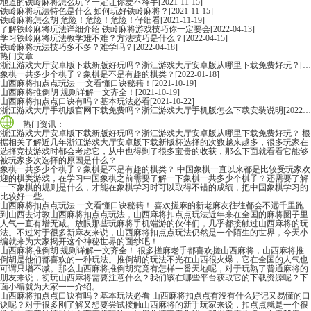
地道的铁岭麻将怎么玩？一定让你爱不释手
[2021-11-15]
铁岭麻将玩法特色是什么 如何玩好铁岭麻将？
[2021-11-15]
铁岭麻将怎么胡 危险！危险！危险！仔细看
[2021-11-19]
了解铁岭麻将玩法详细介绍 铁岭麻将游戏技巧你一定要会
[2022-04-13]
学习铁岭麻将玩法教学难不难？方法技巧是什么？
[2022-04-15]
铁岭麻将玩法技巧多不多？难学吗？
[2022-04-18]
热门文章
浙江游戏大厅安卓版下载新版好玩吗？浙江游戏大厅安卓版从哪里下载免费好玩？
[2022-06-16]
象棋一共多少个棋子？象棋是不是有趣的棋类？
[2022-01-18]
山西麻将扣点点玩法 一文看懂口诀秘籍！
[2021-10-19]
山西麻将推倒胡 规则详解一文齐全！
[2021-10-19]
山西麻将扣点点口诀有吗？基本玩法必看
[2021-10-22]
浙江游戏大厅手机版官网下载免费吗？浙江游戏大厅手机版怎么下载安装说明
[2022-06-16]
热门资讯：
浙江游戏大厅安卓版下载新版好玩吗？浙江游戏大厅安卓版从哪里下载免费好玩？
根
据相关了解近几年浙江游戏大厅安卓版下载新版杯选择的次数越来越多，很多玩家在
选择竞技游戏时都会考虑它，从中也得到了很多宝贵的收获，那么下面就看看它能够
被玩家多次选择的原因是什么？
象棋一共多少个棋子？象棋是不是有趣的棋类？
中国象棋一直以来都是比较受玩家欢
迎的棋类游戏，在学习中国象棋之前需要了解一下象棋一共多少个棋子？还需要了解
一下象棋的规则是什么，才能在象棋学习时可以取得不错的成绩，把中国象棋学习的
比较好一些。
山西麻将扣点点玩法 一文看懂口诀秘籍！
喜欢搓麻的新老麻友往往都会不远千里跑
到山西去讨教山西麻将扣点点玩法，山西麻将扣点点玩法近年来在全国的麻将圈子里
人气一直有增无减。放眼那些玩麻将手机端游的伙伴们，几乎都接触过山西麻将的玩
法。不过对于很多新麻友来说，山西麻将扣点点玩法仍然是一个陌生的世界，今天小
编就来为大家揭开这个神秘世界的面纱吧！
山西麻将推倒胡 规则详解一文齐全！
很多搓麻老手都喜欢搓山西麻将，山西麻将推
倒胡是他们都喜欢的一种玩法。推倒胡的玩法不光在山西很火爆，它在全国的人气也
可谓只增不减。那么山西麻将推倒胡究竟有怎样一番天地呢，对于玩熟了普通麻将的
朋友来说，初玩山西麻将需要注意什么？我们该在哪些平台获取它的下载资源呢？下
面小编就为大家一一介绍。
山西麻将扣点点口诀有吗？基本玩法必看
山西麻将扣点点有没有什么好记又易懂的口
诀呢？对于很多刚了解又想要尝试接触山西麻将的新手玩家来说，扣点点就是一个很