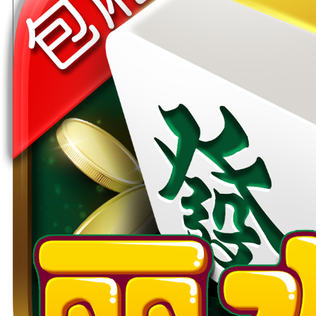
浙江游戏大厅
安卓版下载
苹果版下载
扫黑除恶、利国利民、举报黑恶、人人有责
麻将资讯
纸牌资讯
更多》
边锋违规封 号公告
[06-19]
历史玩家召回通知
[08-29]
浙江游戏大厅安卓版下载新版好玩吗？浙江游戏大厅安卓版从哪里下载免费好玩？
[06-16
浙江游戏大厅手机版官网下载免费吗？浙江游戏大厅手机版怎么下载安装说明
[06-16]
嵊州麻将规则介绍：嵊州麻将怎么玩 嵊州麻将新手指南
[06-16]
平阳台炮技巧玩法说明介绍 平阳台炮麻将玩法说明详解
[06-16]
宝宝临海游戏官方下载最新版规则介绍 下载安装方式说明
[06-16]
如何提高呼和浩特麻将玩法胡牌几率？呼和浩特麻将有什么秘诀不输
[06-15]
历史用户召回通知
[05-18]
火拼双扣游戏下载安装便捷吗？适合新手试玩选择吗？
[06-16]
衢州双扣游戏下载规则介绍 衢州双扣游戏规则盘点
[06-15]
温州双扣游戏大厅怎么玩儿 温州双扣游戏大厅怎么玩儿能赢？
[06-13]
分分钟教你学会火拼双扣规则技巧火拼双扣技巧分析
[06-10]
温州双扣技巧攻略 浙江游戏大厅温州双扣好玩在哪里？
[06-07]
浙江双扣游戏下载安装有什么注意事项？下载浙江双扣的方法有吗？
[06-06]
湖州红十打法有哪些？湖州红十游戏怎么玩？
[06-02]
棋牌游戏
Chess game
全部