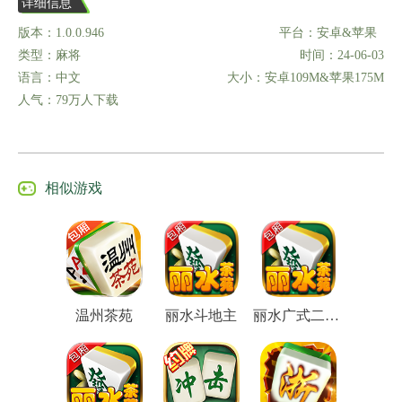
详细信息
版本：1.0.0.946
平台：安卓&苹果
类型：麻将
时间：24-06-03
语言：中文
大小：安卓109M&苹果175M
人气：79万人下载
相似游戏
温州茶苑
丽水斗地主
丽水广式二人麻将