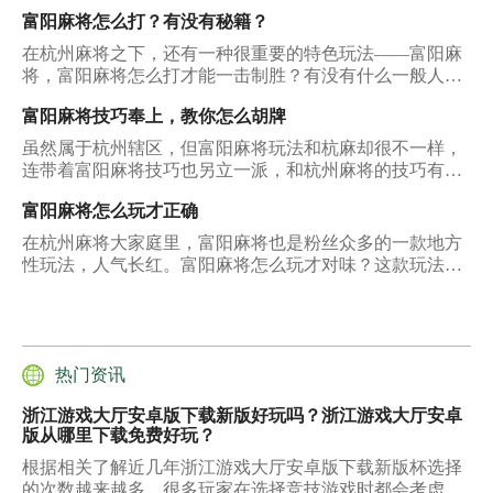
比如富阳麻将口诀就是流传在富阳麻友们圈子里的不成文
富阳麻将怎么打？有没有秘籍？
规矩，主要还是关于怎么打好富阳麻将的一些重点技巧战
术。有富阳麻将口诀在手，战场上再被动的时候也莫慌！
在杭州麻将之下，还有一种很重要的特色玩法——富阳麻
将，富阳麻将怎么打才能一击制胜？有没有什么一般人不
知道的特殊玩法技巧？高手秘籍不常有，这可不巧了，小
富阳麻将技巧奉上，教你怎么胡牌
编为大家从高手处取得秘籍几条，走过路过不要错过，今
天就是上富阳麻将“私教课程”的好时机！我们可以通过一
虽然属于杭州辖区，但富阳麻将玩法和杭麻却很不一样，
些玩家转述的真实案例来拆解并挖掘亮点。
连带着富阳麻将技巧也另立一派，和杭州麻将的技巧有不
少区别。所以小编特地去查阅了富阳麻将相关的内容，总
富阳麻将怎么玩才正确
结出了一份富阳麻将技巧。
在杭州麻将大家庭里，富阳麻将也是粉丝众多的一款地方
性玩法，人气长红。富阳麻将怎么玩才对味？这款玩法的
基本规则和核心要义是什么呢？读完这篇文章，详细各位
麻友会对这款杭州地区好评如潮的休闲棋牌玩法有所认识
热门资讯
浙江游戏大厅安卓版下载新版好玩吗？浙江游戏大厅安卓
版从哪里下载免费好玩？
根据相关了解近几年浙江游戏大厅安卓版下载新版杯选择
的次数越来越多，很多玩家在选择竞技游戏时都会考虑