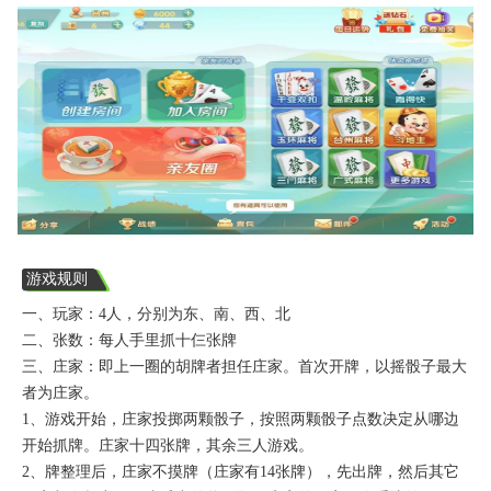
游戏规则
一、玩家：4人，分别为东、南、西、北
二、张数：每人手里抓十仨张牌
三、庄家：即上一圈的胡牌者担任庄家。首次开牌，以摇骰子最大
者为庄家。
1、游戏开始，庄家投掷两颗骰子，按照两颗骰子点数决定从哪边
开始抓牌。庄家十四张牌，其余三人游戏。
2、牌整理后，庄家不摸牌（庄家有14张牌），先出牌，然后其它