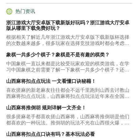
级，但是其中这个游戏的难点就是游戏玩家要对钩子的方
向进行一定的判断，才能保证他尽可能的抓到大黄金。这
热门资讯
样就可以在最少的时间内获得最大的效益。而且，玩家在
浙江游戏大厅安卓版下载新版好玩吗？浙江游戏大厅安卓
玩这款游戏的时候，会感到满满的收获感，令人心生愉
版从哪里下载免费好玩？
悦。
根据相关了解近几年浙江游戏大厅安卓版下载新版杯选择
的次数越来越多，很多玩家在选择竞技游戏时都会考虑
它，从中也得到了很多宝贵的收获，那么下面就看看它能
象棋一共多少个棋子？象棋是不是有趣的棋类？
够被玩家多次选择的原因是什么？
中国象棋一直以来都是比较受玩家欢迎的棋类游戏，在学
习中国象棋之前需要了解一下象棋一共多少个棋子？还需
要了解一下象棋的规则是什么，才能在象棋学习时可以取
山西麻将扣点点玩法 一文看懂口诀秘籍！
得不错的成绩，把中国象棋学习的比较好一些。
喜欢搓麻的新老麻友往往都会不远千里跑到山西去讨教山
西麻将扣点点玩法，山西麻将扣点点玩法近年来在全国的
麻将圈子里人气一直有增无减。放眼那些玩麻将手机端游
山西麻将推倒胡 规则详解一文齐全！
的伙伴们，几乎都接触过山西麻将的玩法。不过对于很多
新麻友来说，山西麻将扣点点玩法仍然是一个陌生的世
很多搓麻老手都喜欢搓山西麻将，山西麻将推倒胡是他们
界，今天小编就来为大家揭开这个神秘世界的面纱吧！
都喜欢的一种玩法。推倒胡的玩法不光在山西很火爆，它
在全国的人气也可谓只增不减。那么山西麻将推倒胡究竟
山西麻将扣点点口诀有吗？基本玩法必看
有怎样一番天地呢，对于玩熟了普通麻将的朋友来说，初