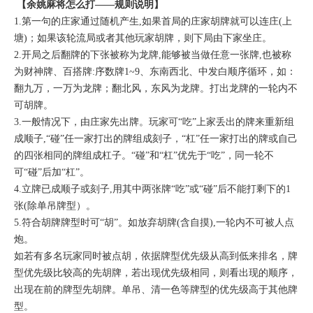
【余姚麻将怎么打——规则说明】
1.第一句的庄家通过随机产生,如果首局的庄家胡牌就可以连庄(上
塘)；如果该轮流局或者其他玩家胡牌，则下局由下家坐庄。
2.开局之后翻牌的下张被称为龙牌,能够被当做任意一张牌,也被称
为财神牌、百搭牌:序数牌1~9、东南西北、中发白顺序循环，如：
翻九万，一万为龙牌；翻北风，东风为龙牌。打出龙牌的一轮内不
可胡牌。
3.一般情况下，由庄家先出牌。玩家可“吃”上家丢出的牌来重新组
成顺子,“碰”任一家打出的牌组成刻子，“杠”任一家打出的牌或自己
的四张相同的牌组成杠子。“碰”和“杠”优先于“吃”，同一轮不
可“碰”后加“杠”。
4.立牌已成顺子或刻子,用其中两张牌“吃”或“碰”后不能打剩下的1
张(除单吊牌型）。
5.符合胡牌牌型时可“胡”。如放弃胡牌(含自摸),一轮内不可被人点
炮。
如若有多名玩家同时被点胡，依据牌型优先级从高到低来排名，牌
型优先级比较高的先胡牌，若出现优先级相同，则看出现的顺序，
出现在前的牌型先胡牌。单吊、清一色等牌型的优先级高于其他牌
型。