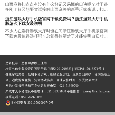
玩山西麻将需要注意什么？我们该在哪些平台获取它的下
山西麻将扣点点有没有什么好记又易懂的口诀呢？对于很
载资源呢？下面小编就为大家一一介绍。
多刚了解又想要尝试接触山西麻将的新手玩家来说，扣点
点就是一个很适合从零开始接触的山西麻将玩法。如果你
浙江游戏大厅手机版官网下载免费吗？浙江游戏大厅手机
还毫无头绪，那也无需焦虑，今天我们一起把山西麻将扣
版怎么下载安装说明
点点口诀摸个透吧。
不少人在选择游戏大厅时也在问浙江游戏大厅手机版官网
下载免费值得选择吗？总觉得搞清楚了才能够明白它对于
自己是否真的有价值，能否让自己在玩游戏时有不一样的
体验感，下面所说的这几点就能够给大家带来详细的回
复。
适龄提示：适合18岁以上使用
增值电信业务经营许可证号码 [浙B2-20170963] |
浙ICP备17013271号-1
健康游戏忠告：抵制不良游戏，拒绝盗版游戏。注意自我保护，谨防受骗上
当。适度游戏益脑，沉迷游戏伤身。合理安排时间，享受健康生活
网信办举报违法和不良信息举报
电话：021-51369700
未成年人不良信息举报电话：021-51369888 举报邮箱：tousu@bianfeng.com
联系电话：0571-87979095
浙公网安备 33010502006740号