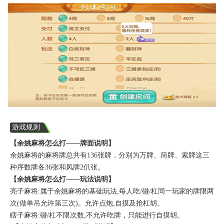
游戏规则
【余姚麻将怎么打——牌面说明】
余姚麻将的麻将牌总共有136张牌，分别为万牌、筒牌、索牌这三
种序数牌各36张和风牌2仈张。
【余姚麻将怎么打——玩法说明】
亮子麻将:属于余姚麻将的基础玩法,每人吃/碰/杠同一玩家的牌限两
次(做单吊允许第三次)。允许点炮,自摸及抢杠胡。
瞎子麻将:碰/杠不限次数,不允许吃牌，只能进行自摸胡。