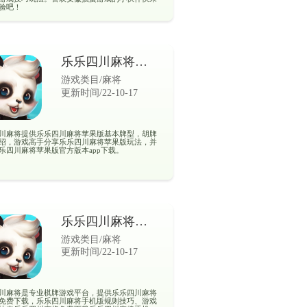
乐乐安徽掼蛋苹果版
游戏类目/纸牌
更新时间/22-10-18
乐乐安徽掼蛋苹果版最新版下载，乐
乐乐安徽麻将是
是一款非常流行的手机棋牌游戏，乐
安卓版免费下载
乐安徽掼蛋苹果版游戏攻略，乐乐安
攻略，快来乐乐
规则，乐乐安徽掼蛋苹果版技巧玩
版！
掼蛋苹果版的小伙伴快来下载体验
掼蛋免费游戏