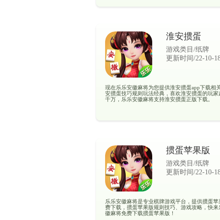
北方家乡游戏提供边
绍，游戏高手分享边
app下载。
北方家乡游戏提供牵
戏规则技巧玩法。喜
验吧！牵手跑胡子免
还提供牵手跑胡子安
载。快来体验牵手跑