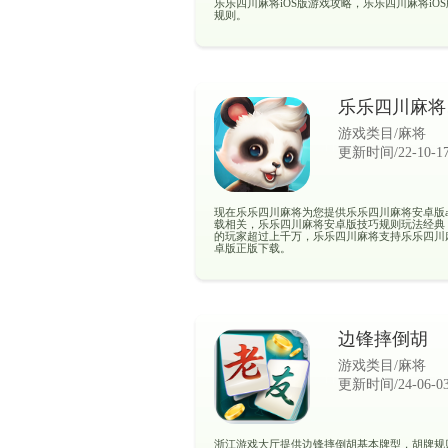
现在乐乐安徽麻将为
安掼蛋技巧规则玩法
千万，乐乐安徽麻将