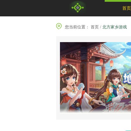
您当前位置：