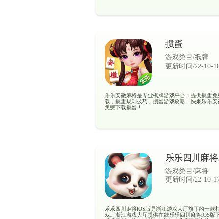
乐乐安徽麻将提供乐
安徽麻将安卓版胡牌
麻将安卓版玩法，并
app下载。