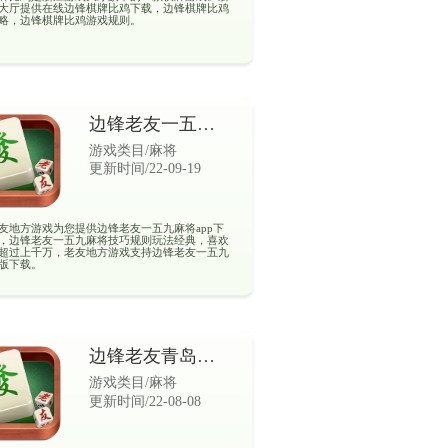
乐乐安徽掼蛋基本牌型，胡牌规则介
浙江游戏大厅提
乐乐安徽掼蛋玩法，并提供乐乐安徽
游戏是一款非常
下载。
供安徽掼蛋游戏
徽掼蛋游戏技巧
下载体验吧！
乐乐四川麻将官方版
游戏类目/麻将
更新时间/22-10-17
为您提供乐乐四川麻将官方版app下
乐乐四川麻将提
麻将官方版技巧规则玩法经典，喜欢
规则介绍，游戏
版的玩家超过上千万，乐乐四川麻将
提供乐乐四川麻
官方版正版下载。