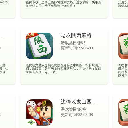
棋牌游戏平台，提供掼蛋苹果版免
浙江游戏大厅提供
规则技巧、游戏攻略，快来乐乐安
绍，游戏高手分享
苹果版！
掼蛋官方版本app
掼蛋
游戏类目/纸牌
更新时间/22-10-18
棋牌游戏平台，提供掼蛋免费下
现在乐乐四川麻将
掼蛋游戏攻略，快来乐乐安徽麻将
载相关，乐乐四川
乐乐四川麻将官方
支持乐乐四川麻将