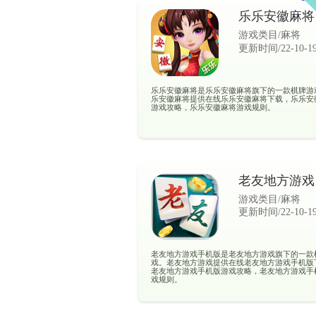
乐乐安徽麻将是乐乐
乐安徽麻将提供在线
游戏攻略，乐乐安徽