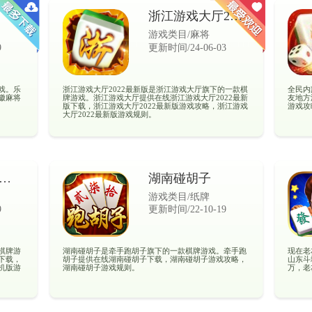
乐乐安徽麻将
游戏类目/麻将
更新时间/22-10-19
安徽麻将旗下的一款棋牌游戏。乐
浙江游戏大厅20
乐乐安徽麻将下载，乐乐安徽麻将
牌游戏。浙江游戏
麻将游戏规则。
版下载，浙江游戏
大厅2022最新版