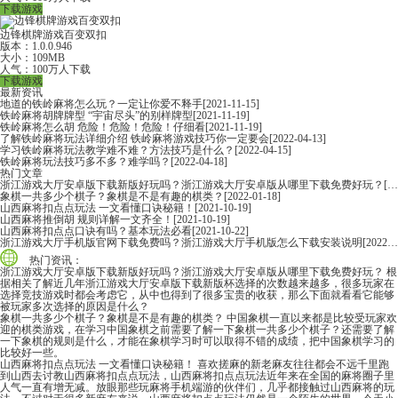
下载游戏
边锋棋牌游戏百变双扣
版本：1.0.0.946
大小：109MB
人气：100万人下载
下载游戏
最新资讯
地道的铁岭麻将怎么玩？一定让你爱不释手
[2021-11-15]
铁岭麻将胡牌牌型 “宇宙尽头”的别样牌型
[2021-11-19]
铁岭麻将怎么胡 危险！危险！危险！仔细看
[2021-11-19]
了解铁岭麻将玩法详细介绍 铁岭麻将游戏技巧你一定要会
[2022-04-13]
学习铁岭麻将玩法教学难不难？方法技巧是什么？
[2022-04-15]
铁岭麻将玩法技巧多不多？难学吗？
[2022-04-18]
热门文章
浙江游戏大厅安卓版下载新版好玩吗？浙江游戏大厅安卓版从哪里下载免费好玩？
[2022-06-16]
象棋一共多少个棋子？象棋是不是有趣的棋类？
[2022-01-18]
山西麻将扣点点玩法 一文看懂口诀秘籍！
[2021-10-19]
山西麻将推倒胡 规则详解一文齐全！
[2021-10-19]
山西麻将扣点点口诀有吗？基本玩法必看
[2021-10-22]
浙江游戏大厅手机版官网下载免费吗？浙江游戏大厅手机版怎么下载安装说明
[2022-06-16]
热门资讯：
浙江游戏大厅安卓版下载新版好玩吗？浙江游戏大厅安卓版从哪里下载免费好玩？
根
据相关了解近几年浙江游戏大厅安卓版下载新版杯选择的次数越来越多，很多玩家在
选择竞技游戏时都会考虑它，从中也得到了很多宝贵的收获，那么下面就看看它能够
被玩家多次选择的原因是什么？
象棋一共多少个棋子？象棋是不是有趣的棋类？
中国象棋一直以来都是比较受玩家欢
迎的棋类游戏，在学习中国象棋之前需要了解一下象棋一共多少个棋子？还需要了解
一下象棋的规则是什么，才能在象棋学习时可以取得不错的成绩，把中国象棋学习的
比较好一些。
山西麻将扣点点玩法 一文看懂口诀秘籍！
喜欢搓麻的新老麻友往往都会不远千里跑
到山西去讨教山西麻将扣点点玩法，山西麻将扣点点玩法近年来在全国的麻将圈子里
人气一直有增无减。放眼那些玩麻将手机端游的伙伴们，几乎都接触过山西麻将的玩