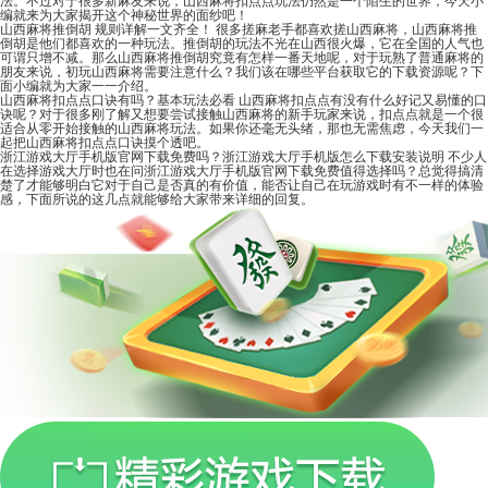
法。不过对于很多新麻友来说，山西麻将扣点点玩法仍然是一个陌生的世界，今天小
编就来为大家揭开这个神秘世界的面纱吧！
山西麻将推倒胡 规则详解一文齐全！
很多搓麻老手都喜欢搓山西麻将，山西麻将推
倒胡是他们都喜欢的一种玩法。推倒胡的玩法不光在山西很火爆，它在全国的人气也
可谓只增不减。那么山西麻将推倒胡究竟有怎样一番天地呢，对于玩熟了普通麻将的
朋友来说，初玩山西麻将需要注意什么？我们该在哪些平台获取它的下载资源呢？下
面小编就为大家一一介绍。
山西麻将扣点点口诀有吗？基本玩法必看
山西麻将扣点点有没有什么好记又易懂的口
诀呢？对于很多刚了解又想要尝试接触山西麻将的新手玩家来说，扣点点就是一个很
适合从零开始接触的山西麻将玩法。如果你还毫无头绪，那也无需焦虑，今天我们一
起把山西麻将扣点点口诀摸个透吧。
浙江游戏大厅手机版官网下载免费吗？浙江游戏大厅手机版怎么下载安装说明
不少人
在选择游戏大厅时也在问浙江游戏大厅手机版官网下载免费值得选择吗？总觉得搞清
楚了才能够明白它对于自己是否真的有价值，能否让自己在玩游戏时有不一样的体验
感，下面所说的这几点就能够给大家带来详细的回复。