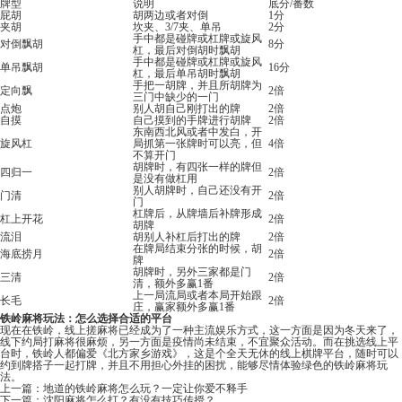
牌型
说明
底分/番数
屁胡
胡两边或者对倒
1分
夹胡
坎夹、3/7夹、单吊
2分
手中都是碰牌或杠牌或旋风
对倒飘胡
8分
杠，最后对倒胡时飘胡
手中都是碰牌或杠牌或旋风
单吊飘胡
16分
杠，最后单吊胡时飘胡
手把一胡牌，并且所胡牌为
定向飘
2倍
三门中缺少的一门
点炮
别人胡自己刚打出的牌
2倍
自摸
自己摸到的手牌进行胡牌
2倍
东南西北风或者中发白，开
旋风杠
局抓第一张牌时可以亮，但
4倍
不算开门
胡牌时，有四张一样的牌但
四归一
2倍
是没有做杠用
别人胡牌时，自己还没有开
门清
2倍
门
杠牌后，从牌墙后补牌形成
杠上开花
2倍
胡牌
流泪
胡别人补杠后打出的牌
2倍
在牌局结束分张的时候，胡
海底捞月
2倍
牌
胡牌时，另外三家都是门
三清
2倍
清，额外多赢1番
上一局流局或者本局开始跟
长毛
2倍
庄，赢家额外多赢1番
铁岭麻将玩法：怎么选择合适的平台
现在在铁岭，线上搓麻将已经成为了一种主流娱乐方式，这一方面是因为冬天来了，
线下约局打麻将很麻烦，另一方面是疫情尚未结束，不宜聚众活动。而在挑选线上平
台时，铁岭人都偏爱《
北方家乡游戏
》，这是个全天无休的线上棋牌平台，随时可以
约到牌搭子一起打牌，并且不用担心外挂的困扰，能够尽情体验绿色的铁岭麻将玩
法。
上一篇：
地道的铁岭麻将怎么玩？一定让你爱不释手
下一篇：
沈阳麻将怎么打？有没有技巧传授？