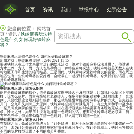
首页
资讯
我们
举报中心
处罚公告
您当前位置：
网站首
/
/
页
资讯
铁岭麻将玩法特
色是什么 如何玩好铁岭麻
将？
铁岭麻将玩法特色是什么 如何玩好铁岭麻将？
所属游戏：
铁岭麻将
浏览：2916
2021-11-15
要说铁岭人在工作之余最常进行的娱乐活动，绝对非铁岭麻将玩法莫属了。俗话说一
方水土养一方人，而一方人也能孕育出一种特色
麻将
玩法，铁岭麻将就是无数人在铁
岭地区工作和生活的缩写结晶。正是因此，铁岭麻将深受铁岭麻友的喜爱，而在周边
地区也有一些铁岭麻将的爱好者，会经常在一起探讨铁岭麻将。今天我们的话题，就
是铁岭麻将玩法。
铁岭麻将玩法：该怎么胡牌
胡牌是铁岭麻将的核心，也是铁岭麻友圈中经久不衰的话题，比如说什么情况下能胡
牌，该怎么胡牌。而富有经验的老铁岭人，在多年的搓麻过程中已经总结出了一套规
则，只要按照这套规则进行操作，那么就能慢慢掌握铁岭麻将胡牌的方式。首先就是
开门、幺九和叉刻牌三大原则，铁岭麻将必须同时满足开门、有幺九牌和手中至少有
一副叉牌或刻牌的情况才能胡牌，所以在进行游戏的时候需要有条理地完成这三个要
求。除此之外，如果房主没有选择清一色规则的话，想要胡铁岭麻将还必须条、筒、
万三色齐全，但如果勾选了清一色规则，那么是可以胡清一色的。
铁岭麻将玩法：该怎么计分
在胡牌之后，铁岭麻将就进入到了计分阶段，这对于玩家来说是最容不得出错的一个
环节，因为计分关系到了最终每家的输分和赢分多少。在计分规则上，铁岭麻将根据
不同的胡牌牌型设置了不同的底分和番数。