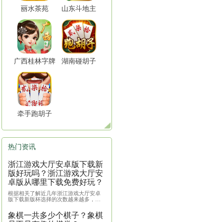
浙
广
法规则，是朋友间休闲娱乐的首选棋牌