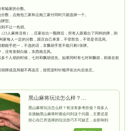
轮分张，最后4张牌不抓。分张只能胡自摸，不能打出
将番数计算】
1分）：胡两边或者对倒，如3万、4万胡2、5万。
2分）：坎夹胡、3/7胡、单吊胡、缺幺胡幺都算夹胡。
4分）：手牌没有顺子的胡牌。
8分）：手里全是对牌的胡牌
×2）：庄家胡牌或输牌多一番。
×2）：自己摸到听的普通牌胡牌。
×2）：打出的牌让别人胡牌。
×2）：闷油任何吃牌后叉牌，要胜负都翻倍。
×2）：胡牌时输家三人都是门清状态。
（×2）：所有人都是门清状态。
（×2）：杠牌后打的一张牌点炮了。
一（×2）：胡牌后的牌型里，有4张相同但是没有成杠