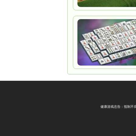
13）大哥
14）杠开
15）清一
16）手把
【黑山麻
1）点炮包
2）点炮
3）七小对
4）清一色
5）跟庄有
算作跟庄
6）手把一
7）短牌：
8）截胡
谁优先。