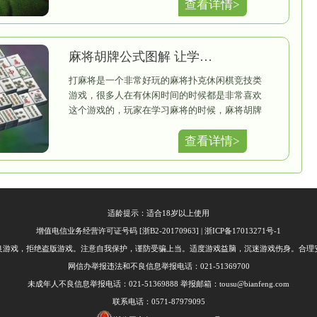
大（×2）：手里有3个相同的红中或者发财或者白板，
（×2）：杠牌后，摸到的牌胡牌。
色（×2）：有中发白和风牌时也可以胡清一色。
一（×2）：手牌只剩一张牌胡牌。
将房间选项】
三家：点炮的人要包付所有输家的分数。
三家付：每家支付自己输的分数，点炮包三家和点炮三家
：选择后才能胡七小对的牌型。
：选择后才能一色胡，否则不让一色胡。
赏：选择后，4人麻将中（23人麻将没有），庄家在出
有赏，庄家要支付其余的闲家每人一定的分数，跟庄自己
：选择后，无论是否飘胡都能手把一，不选的话，非飘
选择后，牌池里面有红中，没有发财白板，东西南北风
：选择后，一个人点炮可以多个人胡的时候，七对和飘胡