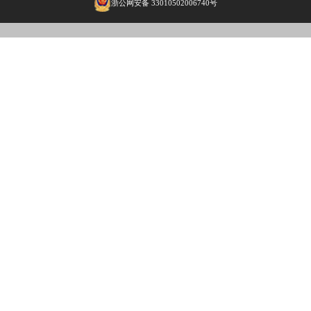
庄：选择后，房间内，任何胡牌或流局都不再连庄，按照
黑山麻将玩法
在接触黑山麻
担心自己所选
最终的竞技结
给大家带来详