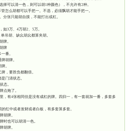
麻将拥有条、筒、万牌各36张，红中、发财、白板各4张
将庄家规则】
：第一局系统将选择房主作为庄家，所有玩家按照逆时针
：本局庄家胡牌或所有人都没有胡牌，则下一局开始后庄
：本局为庄家以外的人胡牌，则下一局按照逆时针的方向
游戏中庄家起手14张手牌，其余玩家13张手牌。
将杠牌规则】
只有普通杠分。
分/人，暗杠2分/人。
将胡牌规则】
报听就能胡牌。
缺少幺九牌，可以缺幺胡幺，玩家有红中、发财、白板、
手中至少有一副刻牌（三张相同的）或杠牌，红中对（或
、万中有必须3种（如果选择可以清一色，则可以胡1种
一是房间可选项，选了，不管怎么胡都可以手把一。不选