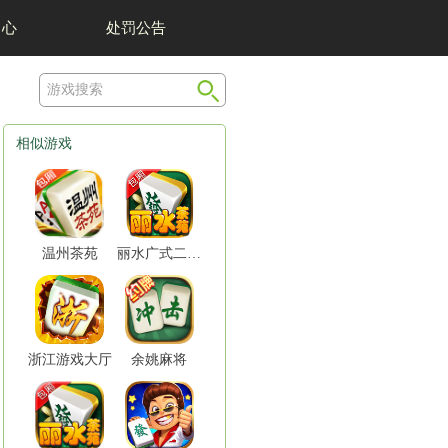
我们
举报中心
相似
平台：安卓&苹果
语言：中文
大小：安卓175M&苹果175M
苹果版下载