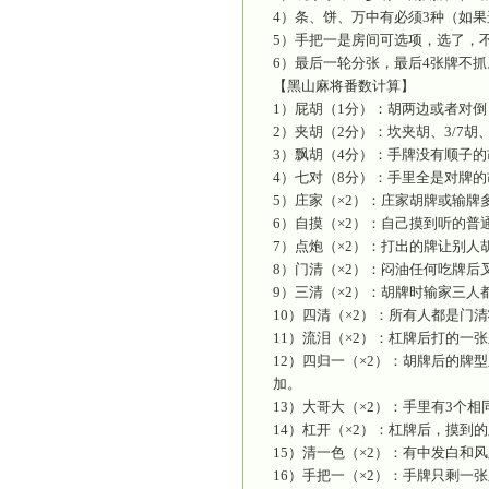
游戏。黑山
【黑山麻
1）坐庄
2）连庄
3）下庄
4）手牌：
【黑山麻
1）杠牌有
2）明杠1
【黑山麻
1）不需要
2）不能
3）玩家
4）条、饼
5）手把