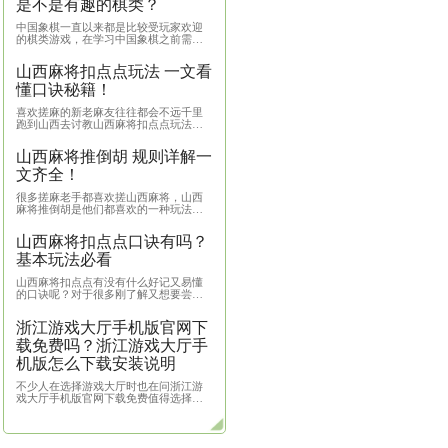
，东西南北风各4张，共136张牌
的顺序轮流坐庄。
家继续坐庄。
，轮到本局庄家的下一家坐庄。
热门
浙
版
卓
根据
版下
多玩
东南西北风可以免幺九。
从中
象
面就
发财、白板对）可以代替刻牌。
是什
是
颜色），不允许有2种。
中国
，必须飘胡才能手把一。
的棋