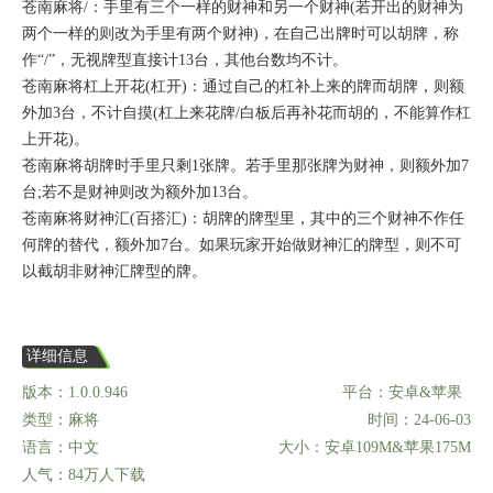
苍南麻将/：手里有三个一样的财神和另一个财神(若开出的财神为
两个一样的则改为手里有两个财神)，在自己出牌时可以胡牌，称
作“/”，无视牌型直接计13台，其他台数均不计。
苍南麻将杠上开花(杠开)：通过自己的杠补上来的牌而胡牌，则额
外加3台，不计自摸(杠上来花牌/白板后再补花而胡的，不能算作杠
上开花)。
苍南麻将胡牌时手里只剩1张牌。若手里那张牌为财神，则额外加7
台;若不是财神则改为额外加13台。
苍南麻将财神汇(百搭汇)：胡牌的牌型里，其中的三个财神不作任
何牌的替代，额外加7台。如果玩家开始做财神汇的牌型，则不可
以截胡非财神汇牌型的牌。
详细信息
版本：1.0.0.946
平台：安卓&苹果
类型：麻将
时间：24-06-03
语言：中文
大小：安卓109M&苹果175M
人气：84万人下载