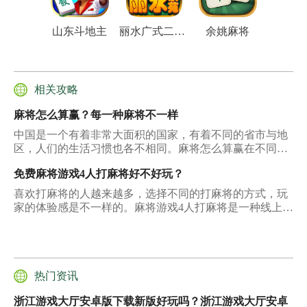
山东斗地主
丽水广式二人麻将
余姚麻将
相关攻略
麻将怎么算赢？每一种麻将不一样
中国是一个有着非常大面积的国家，有着不同的省市与地
区，人们的生活习惯也各不相同。麻将怎么算赢在不同的
城市与地区当中，每一个人喜欢的麻将种类也是不一样
免费麻将游戏4人打麻将好不好玩？
的，所以在麻将计算的时候，不同的城市与地区计算麻将
可以赢的方式也是不一样的。玩家需要把不同的麻将规则
喜欢打麻将的人越来越多，选择不同的打麻将的方式，玩
了解清楚之后，才能知道在打麻将的时候，什么时候就算
家的体验感是不一样的。麻将游戏4人打麻将是一种线上进
自己赢了。
行麻将游戏的方式，这一种方式对于喜欢打麻将的用户来
说，能不能让用户感觉到打麻将的乐趣呢？与进行线下的
麻将体验相比有什么区别呢？
热门资讯
浙江游戏大厅安卓版下载新版好玩吗？浙江游戏大厅安卓