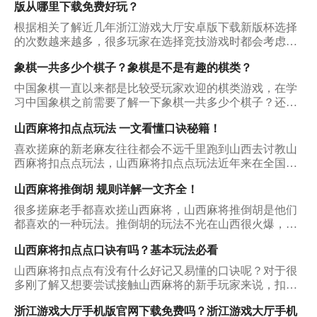
版从哪里下载免费好玩？
根据相关了解近几年浙江游戏大厅安卓版下载新版杯选择
的次数越来越多，很多玩家在选择竞技游戏时都会考虑
它，从中也得到了很多宝贵的收获，那么下面就看看它能
象棋一共多少个棋子？象棋是不是有趣的棋类？
够被玩家多次选择的原因是什么？
中国象棋一直以来都是比较受玩家欢迎的棋类游戏，在学
习中国象棋之前需要了解一下象棋一共多少个棋子？还需
要了解一下象棋的规则是什么，才能在象棋学习时可以取
山西麻将扣点点玩法 一文看懂口诀秘籍！
得不错的成绩，把中国象棋学习的比较好一些。
喜欢搓麻的新老麻友往往都会不远千里跑到山西去讨教山
西麻将扣点点玩法，山西麻将扣点点玩法近年来在全国的
麻将圈子里人气一直有增无减。放眼那些玩麻将手机端游
山西麻将推倒胡 规则详解一文齐全！
的伙伴们，几乎都接触过山西麻将的玩法。不过对于很多
新麻友来说，山西麻将扣点点玩法仍然是一个陌生的世
很多搓麻老手都喜欢搓山西麻将，山西麻将推倒胡是他们
界，今天小编就来为大家揭开这个神秘世界的面纱吧！
都喜欢的一种玩法。推倒胡的玩法不光在山西很火爆，它
在全国的人气也可谓只增不减。那么山西麻将推倒胡究竟
山西麻将扣点点口诀有吗？基本玩法必看
有怎样一番天地呢，对于玩熟了普通麻将的朋友来说，初
玩山西麻将需要注意什么？我们该在哪些平台获取它的下
山西麻将扣点点有没有什么好记又易懂的口诀呢？对于很
载资源呢？下面小编就为大家一一介绍。
多刚了解又想要尝试接触山西麻将的新手玩家来说，扣点
点就是一个很适合从零开始接触的山西麻将玩法。如果你
浙江游戏大厅手机版官网下载免费吗？浙江游戏大厅手机
还毫无头绪，那也无需焦虑，今天我们一起把山西麻将扣