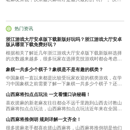
嘉兴麻将这款棋牌游戏集合了大量嘉兴地区的特色玩法，
闲暇时间嘉兴人总是会在快来嘉兴麻将玩几把休闲娱乐一
下，这也造就了快来嘉兴麻将在杭嘉湖地区的高人气。
热门资讯
浙江游戏大厅安卓版下载新版好玩吗？浙江游戏大厅安卓
版从哪里下载免费好玩？
根据相关了解近几年浙江游戏大厅安卓版下载新版杯选择
的次数越来越多，很多玩家在选择竞技游戏时都会考虑
它，从中也得到了很多宝贵的收获，那么下面就看看它能
象棋一共多少个棋子？象棋是不是有趣的棋类？
够被玩家多次选择的原因是什么？
中国象棋一直以来都是比较受玩家欢迎的棋类游戏，在学
习中国象棋之前需要了解一下象棋一共多少个棋子？还需
要了解一下象棋的规则是什么，才能在象棋学习时可以取
山西麻将扣点点玩法 一文看懂口诀秘籍！
得不错的成绩，把中国象棋学习的比较好一些。
喜欢搓麻的新老麻友往往都会不远千里跑到山西去讨教山
西麻将扣点点玩法，山西麻将扣点点玩法近年来在全国的
麻将圈子里人气一直有增无减。放眼那些玩麻将手机端游
山西麻将推倒胡 规则详解一文齐全！
的伙伴们，几乎都接触过山西麻将的玩法。不过对于很多
新麻友来说，山西麻将扣点点玩法仍然是一个陌生的世
很多搓麻老手都喜欢搓山西麻将，山西麻将推倒胡是他们