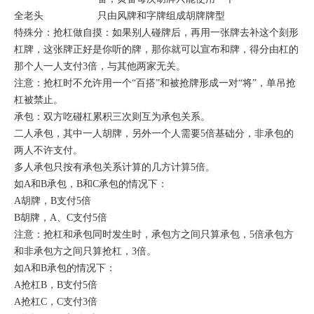
全老头
只由风牌和字牌组成胡牌牌型
特殊分：抢杠做自摸：如果别人碰牌后，再用一张牌去补这个刻形
杠牌，这张牌正好是你听的牌，那你就可以宣布和牌，得分由杠的
那个人一人支付3倍，与其他两家无关。
注意：抢杠时不允许用一个“百搭”和被抢牌形成一对“将”，单吊抢
杠被禁止。
承包：双方吃碰杠累积三次则互为承包关系。
二人承包，其中一人胡牌，另外一个人需要5倍基础分，非承包的
两人不许支付。
多人承包只按有承包关系计算的几方计算5倍。
如A和B承包，B和C承包的情况下：
A胡牌，B支付5倍
B胡牌，A、C支付5倍
注意：抢杠和承包同时发生时，承包方之间只算承包，5倍承包方
和非承包方之间只算抢杠，3倍。
如A和B承包的情况下：
A抢杠B，B支付5倍
A抢杠C，C支付3倍