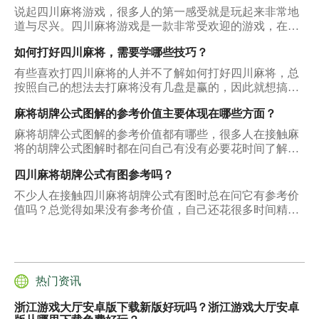
说起四川麻将游戏，很多人的第一感受就是玩起来非常地
道与尽兴。四川麻将游戏是一款非常受欢迎的游戏，在全
国地区内都有许多忠实的玩家。而不同的地区麻将游戏也
如何打好四川麻将，需要学哪些技巧？
颇具特色，四川麻将游戏的玩法别具不同，玩法也更加别
具一格，接下来也让我们一起了解一下四川麻将游戏吧。
有些喜欢打四川麻将的人并不了解如何打好四川麻将，总
按照自己的想法去打麻将没有几盘是赢的，因此就想搞清
楚以怎样的方式能够提高自己的技术，打好四川麻将。下
麻将胡牌公式图解的参考价值主要体现在哪些方面？
面所说的这几点就能够回答大家的疑问。
麻将胡牌公式图解的参考价值都有哪些，很多人在接触麻
将的胡牌公式图解时都在问自己有没有必要花时间了解公
式上，那么下面所说的这几个方面就能够回答大家的疑
四川麻将胡牌公式有图参考吗？
问。
不少人在接触四川麻将胡牌公式有图时总在问它有参考价
值吗？总觉得如果没有参考价值，自己还花很多时间精力
在上面，给自己带来的价值不高，只会让自己白白浪费很
多时间，那么下面所说的这几个方面就能够回答大家的疑
问。
热门资讯
浙江游戏大厅安卓版下载新版好玩吗？浙江游戏大厅安卓