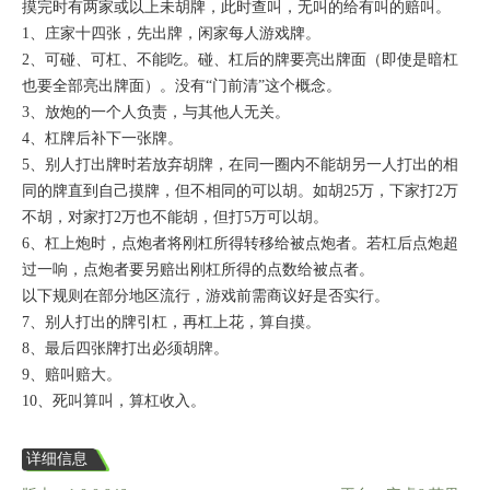
摸完时有两家或以上未胡牌，此时查叫，无叫的给有叫的赔叫。
1、庄家十四张，先出牌，闲家每人游戏牌。
2、可碰、可杠、不能吃。碰、杠后的牌要亮出牌面（即使是暗杠
也要全部亮出牌面）。没有“门前清”这个概念。
3、放炮的一个人负责，与其他人无关。
4、杠牌后补下一张牌。
5、别人打出牌时若放弃胡牌，在同一圈内不能胡另一人打出的相
同的牌直到自己摸牌，但不相同的可以胡。如胡25万，下家打2万
不胡，对家打2万也不能胡，但打5万可以胡。
6、杠上炮时，点炮者将刚杠所得转移给被点炮者。若杠后点炮超
过一响，点炮者要另赔出刚杠所得的点数给被点者。
以下规则在部分地区流行，游戏前需商议好是否实行。
7、别人打出的牌引杠，再杠上花，算自摸。
8、最后四张牌打出必须胡牌。
9、赔叫赔大。
10、死叫算叫，算杠收入。
详细信息