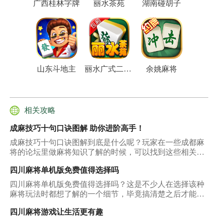
广西桂林字牌
丽水茶苑
湖南碰胡子
山东斗地主
丽水广式二人麻将
余姚麻将
相关攻略
成麻技巧十句口诀图解 助你进阶高手！
成麻技巧十句口诀图解到底是什么呢？玩家在一些成都麻
将的论坛里做麻将知识了解的时候，可以找到这些相关的
信息与内容，可是有很多的人不是特别的清楚，这些图解
四川麻将单机版免费值得选择吗
被玩家发布出来有什么意义，对于自己了解成都麻将是否
有帮助？
四川麻将单机版免费值得选择吗？这是不少人在选择该种
麻将玩法时都想了解的一个细节，毕竟搞清楚之后才能够
确定自己选择它是一个很不错的决定，那么下面所说的这
四川麻将游戏让生活更有趣
几点细节就可以回答大家。