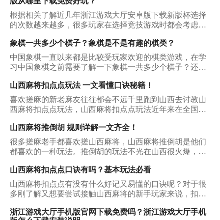
版从哪里下载免费好玩？
根据相关了解近几年浙江游戏大厅安卓版下载新版杯选择
的次数越来越多，很多玩家在选择竞技游戏时都会考虑
它，从中也得到了很多宝贵的收获，那么下面就看看它能
象棋一共多少个棋子？象棋是不是有趣的棋类？
够被玩家多次选择的原因是什么？
中国象棋一直以来都是比较受玩家欢迎的棋类游戏，在学
习中国象棋之前需要了解一下象棋一共多少个棋子？还需
要了解一下象棋的规则是什么，才能在象棋学习时可以取
山西麻将扣点点玩法 一文看懂口诀秘籍！
得不错的成绩，把中国象棋学习的比较好一些。
喜欢搓麻的新老麻友往往都会不远千里跑到山西去讨教山
西麻将扣点点玩法，山西麻将扣点点玩法近年来在全国的
麻将圈子里人气一直有增无减。放眼那些玩麻将手机端游
山西麻将推倒胡 规则详解一文齐全！
的伙伴们，几乎都接触过山西麻将的玩法。不过对于很多
新麻友来说，山西麻将扣点点玩法仍然是一个陌生的世
很多搓麻老手都喜欢搓山西麻将，山西麻将推倒胡是他们
界，今天小编就来为大家揭开这个神秘世界的面纱吧！
都喜欢的一种玩法。推倒胡的玩法不光在山西很火爆，它
在全国的人气也可谓只增不减。那么山西麻将推倒胡究竟
山西麻将扣点点口诀有吗？基本玩法必看
有怎样一番天地呢，对于玩熟了普通麻将的朋友来说，初
玩山西麻将需要注意什么？我们该在哪些平台获取它的下
山西麻将扣点点有没有什么好记又易懂的口诀呢？对于很
载资源呢？下面小编就为大家一一介绍。
多刚了解又想要尝试接触山西麻将的新手玩家来说，扣点
点就是一个很适合从零开始接触的山西麻将玩法。如果你
浙江游戏大厅手机版官网下载免费吗？浙江游戏大厅手机
还毫无头绪，那也无需焦虑，今天我们一起把山西麻将扣