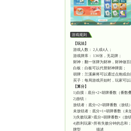
兰
游戏截图
游戏规则
【玩法】
游戏人数：