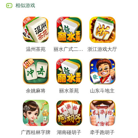
相似游戏
温州茶苑
丽水广式二人麻将
浙江游戏大厅
余姚麻将
丽水茶苑
山东斗地主
广西桂林字牌
湖南碰胡子
牵手跑胡子