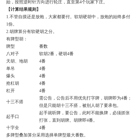
始，按照逆时针方向进行轮庄，直至第4个玩家下庄。
【计算结果规则】
1.不管自摸还是放炮，大家都要付。软胡硬胡中，放炮的始终多付
1份。
2.胡牌算分有软硬胡之分。
有牌型胡：
牌型
番数
八对子
软胡2番，硬胡4番
天胡、地胡
4番
单吊
4番
爆头
4番
抢杠胡
4番
杠开
4番
需公告，公告后不用优先打字牌，胡牌即为4番；
十三不搭
但是只能胡十三不搭，被别人胡了要承包。
起手就听牌，要公告，此时不能换牌，必须抓张
起手口
打张，直到胡牌。胡牌即4番。
十字全
4番
多牌型叠加算分采用选择单牌型最大番数。