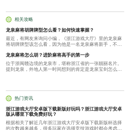
相关攻略
龙泉麻将胡牌牌型怎么看？如何快速掌握？
最近，有网友来询问小编，《浙江游戏大厅》里的龙泉麻
将胡牌牌型该怎么看，因为他是一名龙泉麻将新手，不知
道胡牌牌型的话就很难提升自己的麻将水平。说实话，这
龙泉麻将怎么胡？进阶麻将高手的第一步
个问题确实有些出乎小编的意料了，看起来《浙江游戏大
厅》的龙泉麻将玩法是真的相当诱人，连新手都被吸引住
位于浙闽赣边境的龙泉市，堪称浙江省的一张靓丽名片。
了，为了让更多的龙泉麻将新手能够快速上手，顺利进
提到龙泉，外地人第一时间想到的肯定是龙泉宝剑怎么
阶，小编今天就来和大家聊聊龙泉麻将胡牌牌型怎么看这
造，以及龙泉麻将怎么胡。具有地方特色的龙泉麻将玩
件事。
法，在龙泉人看来，是和龙泉宝剑一样值得骄傲的文化传
承。龙泉麻将规则明确，入门简单，是龙泉人非常喜爱的
休闲娱乐项目，龙泉几乎每家每户都能找出一个深谙龙泉
麻将的麻将高手来。今天，小编就借着这个机会，和大家
热门资讯
好好聊聊浙江游戏大厅的龙泉麻将怎么胡。
浙江游戏大厅安卓版下载新版好玩吗？浙江游戏大厅安卓
版从哪里下载免费好玩？
根据相关了解近几年浙江游戏大厅安卓版下载新版杯选择
的次数越来越多，很多玩家在选择竞技游戏时都会考虑