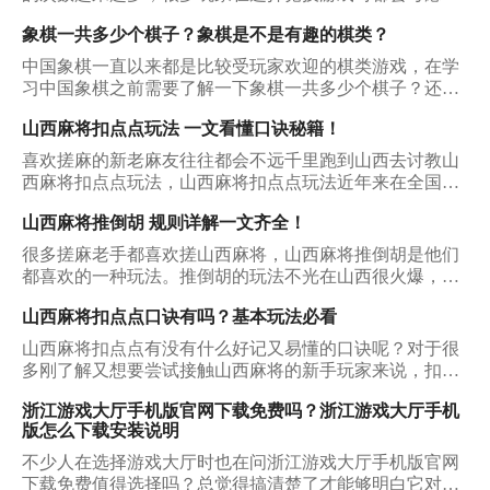
它，从中也得到了很多宝贵的收获，那么下面就看看它能
象棋一共多少个棋子？象棋是不是有趣的棋类？
够被玩家多次选择的原因是什么？
中国象棋一直以来都是比较受玩家欢迎的棋类游戏，在学
习中国象棋之前需要了解一下象棋一共多少个棋子？还需
要了解一下象棋的规则是什么，才能在象棋学习时可以取
山西麻将扣点点玩法 一文看懂口诀秘籍！
得不错的成绩，把中国象棋学习的比较好一些。
喜欢搓麻的新老麻友往往都会不远千里跑到山西去讨教山
西麻将扣点点玩法，山西麻将扣点点玩法近年来在全国的
麻将圈子里人气一直有增无减。放眼那些玩麻将手机端游
山西麻将推倒胡 规则详解一文齐全！
的伙伴们，几乎都接触过山西麻将的玩法。不过对于很多
新麻友来说，山西麻将扣点点玩法仍然是一个陌生的世
很多搓麻老手都喜欢搓山西麻将，山西麻将推倒胡是他们
界，今天小编就来为大家揭开这个神秘世界的面纱吧！
都喜欢的一种玩法。推倒胡的玩法不光在山西很火爆，它
在全国的人气也可谓只增不减。那么山西麻将推倒胡究竟
山西麻将扣点点口诀有吗？基本玩法必看
有怎样一番天地呢，对于玩熟了普通麻将的朋友来说，初
玩山西麻将需要注意什么？我们该在哪些平台获取它的下
山西麻将扣点点有没有什么好记又易懂的口诀呢？对于很
载资源呢？下面小编就为大家一一介绍。
多刚了解又想要尝试接触山西麻将的新手玩家来说，扣点
点就是一个很适合从零开始接触的山西麻将玩法。如果你
浙江游戏大厅手机版官网下载免费吗？浙江游戏大厅手机
还毫无头绪，那也无需焦虑，今天我们一起把山西麻将扣
版怎么下载安装说明
点点口诀摸个透吧。
不少人在选择游戏大厅时也在问浙江游戏大厅手机版官网
下载免费值得选择吗？总觉得搞清楚了才能够明白它对于