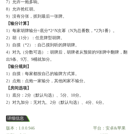
7）允许一炮多响。
8）允许抢杠胡。
9）没有分张，抓到最后一张牌。
【输分计算】
1）每家胡牌输分=底分*2^N次幂（N为总番数，*2为1番）。
2）胡（1分）：任意牌型胡牌。
3）自摸（*2）：自己摸到听的牌胡牌。
4）对九（分数可选）：胡牌后，胡牌者从预留的9张牌中翻牌，翻
出9条、9万、9桶就加分。
【输分规则】
1）自摸：每家都按自己的输牌方式算。
2）点炮：点炮一家输分，其他闲家不输分。
【房间选项】
1）底分：2分（默认勾选）、5分、10分。
2）对九加分：无对九、2分（默认勾选）、4分、6分。
详细信息
版本：1.0.0.946
平台：安卓&苹果