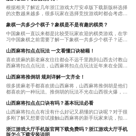
根据相关了解近几年浙江游戏大厅安卓版下载新版杯选择
的次数越来越多，很多玩家在选择竞技游戏时都会考虑
它，从中也得到了很多宝贵的收获，那么下面就看看它能
象棋一共多少个棋子？象棋是不是有趣的棋类？
够被玩家多次选择的原因是什么？
中国象棋一直以来都是比较受玩家欢迎的棋类游戏，在学
习中国象棋之前需要了解一下象棋一共多少个棋子？还需
要了解一下象棋的规则是什么，才能在象棋学习时可以取
山西麻将扣点点玩法 一文看懂口诀秘籍！
得不错的成绩，把中国象棋学习的比较好一些。
喜欢搓麻的新老麻友往往都会不远千里跑到山西去讨教山
西麻将扣点点玩法，山西麻将扣点点玩法近年来在全国的
麻将圈子里人气一直有增无减。放眼那些玩麻将手机端游
山西麻将推倒胡 规则详解一文齐全！
的伙伴们，几乎都接触过山西麻将的玩法。不过对于很多
新麻友来说，山西麻将扣点点玩法仍然是一个陌生的世
很多搓麻老手都喜欢搓山西麻将，山西麻将推倒胡是他们
界，今天小编就来为大家揭开这个神秘世界的面纱吧！
都喜欢的一种玩法。推倒胡的玩法不光在山西很火爆，它
在全国的人气也可谓只增不减。那么山西麻将推倒胡究竟
山西麻将扣点点口诀有吗？基本玩法必看
有怎样一番天地呢，对于玩熟了普通麻将的朋友来说，初
玩山西麻将需要注意什么？我们该在哪些平台获取它的下
山西麻将扣点点有没有什么好记又易懂的口诀呢？对于很
载资源呢？下面小编就为大家一一介绍。
多刚了解又想要尝试接触山西麻将的新手玩家来说，扣点
点就是一个很适合从零开始接触的山西麻将玩法。如果你
浙江游戏大厅手机版官网下载免费吗？浙江游戏大厅手机
还毫无头绪，那也无需焦虑，今天我们一起把山西麻将扣
版怎么下载安装说明