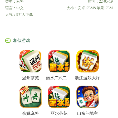
类型：麻将
时间：22-05-19
语言：中文
大小：安卓175M&苹果175M
人气：9万人下载
相似游戏
温州茶苑
丽水广式二人麻将
浙江游戏大厅
余姚麻将
丽水茶苑
山东斗地主