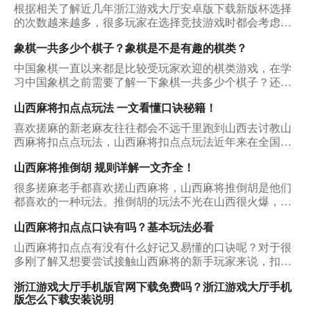
根据相关了解近几年浙江游戏大厅安卓版下载新版杯选择
的次数越来越多，很多玩家在选择竞技游戏时都会考虑
它，从中也得到了很多宝贵的收获，那么下面就看看它能
象棋一共多少个棋子？象棋是不是有趣的棋类？
够被玩家多次选择的原因是什么？
中国象棋一直以来都是比较受玩家欢迎的棋类游戏，在学
习中国象棋之前需要了解一下象棋一共多少个棋子？还需
要了解一下象棋的规则是什么，才能在象棋学习时可以取
山西麻将扣点点玩法 一文看懂口诀秘籍！
得不错的成绩，把中国象棋学习的比较好一些。
喜欢搓麻的新老麻友往往都会不远千里跑到山西去讨教山
西麻将扣点点玩法，山西麻将扣点点玩法近年来在全国的
麻将圈子里人气一直有增无减。放眼那些玩麻将手机端游
山西麻将推倒胡 规则详解一文齐全！
的伙伴们，几乎都接触过山西麻将的玩法。不过对于很多
新麻友来说，山西麻将扣点点玩法仍然是一个陌生的世
很多搓麻老手都喜欢搓山西麻将，山西麻将推倒胡是他们
界，今天小编就来为大家揭开这个神秘世界的面纱吧！
都喜欢的一种玩法。推倒胡的玩法不光在山西很火爆，它
在全国的人气也可谓只增不减。那么山西麻将推倒胡究竟
山西麻将扣点点口诀有吗？基本玩法必看
有怎样一番天地呢，对于玩熟了普通麻将的朋友来说，初
玩山西麻将需要注意什么？我们该在哪些平台获取它的下
山西麻将扣点点有没有什么好记又易懂的口诀呢？对于很
载资源呢？下面小编就为大家一一介绍。
多刚了解又想要尝试接触山西麻将的新手玩家来说，扣点
点就是一个很适合从零开始接触的山西麻将玩法。如果你
浙江游戏大厅手机版官网下载免费吗？浙江游戏大厅手机
还毫无头绪，那也无需焦虑，今天我们一起把山西麻将扣
版怎么下载安装说明
点点口诀摸个透吧。