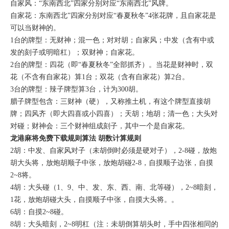
自家风：“东南西北”四家分别对应“东南西北”风牌。
自家花：东南西北”四家分别对应“春夏秋冬”4张花牌，且自家花是
可以当财神的。
1台的牌型：无财神；混一色；对对胡；自家风；中发（含有中或
发的刻子或明暗杠）；双财神；自家花。
2台的牌型：四花（即“春夏秋冬”全部抓齐）。当花是财神时，双
花（不含有自家花）算1台；双花（含有自家花）算2台。
3台的牌型：辣子牌型算3台，计为300胡。
腊子牌型包含：三财神（硬），又称推土机，有这个牌型直接胡
牌；四风齐（即大四喜或小四喜）；天胡；地胡；清一色；大头对
对碰；财神会：三个财神组成刻子，其中一个是自家花。
龙港麻将免费下载规则算法 胡数计算规则
2胡：中发、自家风对子（未胡倒时必须是硬对子），2-8碰，放炮
胡大头将，放炮胡顺子中张，放炮胡碰2-8，自摸顺子边张，自摸
2~8将。
4胡：大头碰（1、9、中、发、东、西、南、北等碰），2~8暗刻，
1花，放炮胡碰大头，自摸顺子中张，自摸大头将。。
6胡：自摸2~8碰。
8胡：大头暗刻，2~8明杠（注：未胡倒算胡头时，手中四张相同的