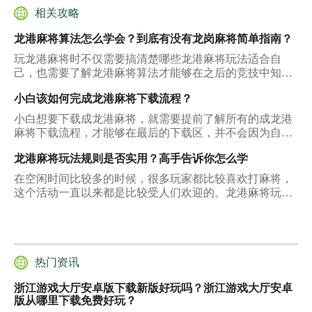
相关攻略
龙港麻将算法怎么学会？到底有没有龙岗麻将简单指南？
玩龙港麻将时不仅需要搞清楚哪些龙港麻将玩法适合自
己，也需要了解龙港麻将算法才能够在之后的竞技中知道
以怎样的方式能够胡大牌以及快速胡牌，下面所说的这几
小白该如何完成龙港麻将下载流程？
点就值得大家了解。
小白想要下载成龙港麻将，就需要提前了解所有的成龙港
麻将下载流程，才能够在最后的下载区，并不会因为自己
的下载操作有问题影响到了最终的下载结果，那么下面所
龙港麻将玩法规则是否实用？高手告诉你怎么学
说的这几个方面就能够给大家带来详细的回复。
在空闲时间比较多的时候，很多玩家都比较喜欢打麻将，
这个活动一直以来都是比较受人们欢迎的。龙港麻将玩法
规则的要求是比较多的，玩家需要把里面的内容了解清楚
之后，才能知道在打龙港麻将的时候需要注意哪些问题。
在打玩法规则的时候，到底通过什么方式来搜索会比较好
一些呢？
热门资讯
浙江游戏大厅安卓版下载新版好玩吗？浙江游戏大厅安卓
版从哪里下载免费好玩？