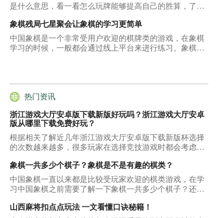
是什么意思，看一看怎么玩牌能够提高自己的胜算，了解
清楚了就知道怎么提高自己的麻将技术，可以直接胡牌，
象棋残局七星聚会让象棋的学习更简单
下面所说的这几个方面就能够回答大家。
中国象棋是一个非常受用户欢迎的棋牌类的游戏，在象棋
学习的时候，一般都会通过线上平台来进行练习。象棋残
局七星聚会是一个可以让玩家进行象棋学习与锻炼的平
台，上面的各种象棋残局非常的多，在进行象棋的游戏的
时候，只有把各种残局可以了解的比较清楚，可以把解答
都做的比较专业，才能在象棋水平提升的时候有比较好的
效果。
热门资讯
浙江游戏大厅安卓版下载新版好玩吗？浙江游戏大厅安卓
版从哪里下载免费好玩？
根据相关了解近几年浙江游戏大厅安卓版下载新版杯选择
的次数越来越多，很多玩家在选择竞技游戏时都会考虑
它，从中也得到了很多宝贵的收获，那么下面就看看它能
象棋一共多少个棋子？象棋是不是有趣的棋类？
够被玩家多次选择的原因是什么？
中国象棋一直以来都是比较受玩家欢迎的棋类游戏，在学
习中国象棋之前需要了解一下象棋一共多少个棋子？还需
要了解一下象棋的规则是什么，才能在象棋学习时可以取
山西麻将扣点点玩法 一文看懂口诀秘籍！
得不错的成绩，把中国象棋学习的比较好一些。