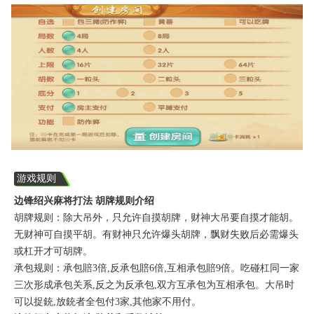
游戏规则
边锋绍兴麻将打法 胡牌规则介绍
胡牌规则：除大吊外，只允许自摸胡牌，财神大吊要自摸才能胡。
无财神可自摸平胡。有财神只允许爆头胡牌，飘财失败后必需爆头
或杠开才可胡牌。
承包规则：承包賠3倍,反承包賠6倍,互相承包賠9倍。吃碰杠同一家
三次形成承包关系,反之为反承包,双方互承包为互相承包。大吊时
可以捉銃,放銃者全包付3家,其他家不用付。