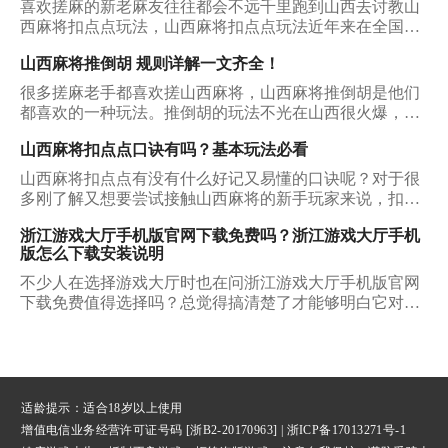
喜欢搓麻的新老麻友往往都会不远千里跑到山西去讨教山
西麻将扣点点玩法，山西麻将扣点点玩法近年来在全国的
麻将圈子里人气一直有增无减。放眼那些玩麻将手机端游
山西麻将推倒胡 规则详解一文齐全！
的伙伴们，几乎都接触过山西麻将的玩法。不过对于很多
新麻友来说，山西麻将扣点点玩法仍然是一个陌生的世
很多搓麻老手都喜欢搓山西麻将，山西麻将推倒胡是他们
界，今天小编就来为大家揭开这个神秘世界的面纱吧！
都喜欢的一种玩法。推倒胡的玩法不光在山西很火爆，它
在全国的人气也可谓只增不减。那么山西麻将推倒胡究竟
山西麻将扣点点口诀有吗？基本玩法必看
有怎样一番天地呢，对于玩熟了普通麻将的朋友来说，初
玩山西麻将需要注意什么？我们该在哪些平台获取它的下
山西麻将扣点点有没有什么好记又易懂的口诀呢？对于很
载资源呢？下面小编就为大家一一介绍。
多刚了解又想要尝试接触山西麻将的新手玩家来说，扣点
点就是一个很适合从零开始接触的山西麻将玩法。如果你
浙江游戏大厅手机版官网下载免费吗？浙江游戏大厅手机
还毫无头绪，那也无需焦虑，今天我们一起把山西麻将扣
版怎么下载安装说明
点点口诀摸个透吧。
不少人在选择游戏大厅时也在问浙江游戏大厅手机版官网
下载免费值得选择吗？总觉得搞清楚了才能够明白它对于
自己是否真的有价值，能否让自己在玩游戏时有不一样的
体验感，下面所说的这几点就能够给大家带来详细的回
复。
适龄提示：适合18岁以上使用
增值电信业务经营许可证号码 [浙B2-20170963] |
浙ICP备17013271号-1