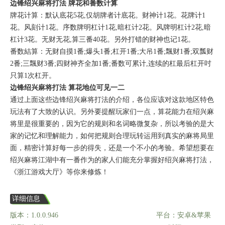
边锋绍兴麻将打法 牌花和番数计算
牌花计算：默认底花5花,仅胡牌者计底花。财神计1花。花牌计1
花。风刻计1花。序数牌明杠计1花,暗杠计2花。风牌明杠计2花,暗
杠计3花。无财无花,算三番40花。另外打错的财神也记1花。
番数結算：无财自摸1番;爆头1番;杠开1番;大吊1番;飄财1番;双瓢财
2番;三飄财3番;四财神齐全加1番;番数可累计,连续的杠最后杠开吋
只算1次杠开。
边锋绍兴麻将打法 算花地位可见一二
通过上面这些边锋绍兴麻将打法的介绍，各位应该对这款地区特色
玩法有了大致的认识。另外要提醒玩家们一点，算花能力在绍兴麻
将里是很重要的，因为它的规则和名词略微复杂，所以考验的是大
家的记忆和理解能力，如何把规则合理玩转运用到真实的麻将局里
面，精密计算好每一步的得失，还是一个不小的考验。希望想要在
绍兴麻将江湖中有一番作为的家人们能充分掌握好绍兴麻将打法，
《浙江游戏大厅》等你来修炼！
详细信息
版本：1.0.0.946
平台：安卓&苹果