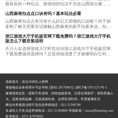
界，今天小编就来为大家揭开这个神秘世界的面纱吧！
都喜欢的一种玩法。推倒胡的玩法不光在山西很火爆，它
在全国的人气也可谓只增不减。那么山西麻将推倒胡究竟
山西麻将扣点点口诀有吗？基本玩法必看
有怎样一番天地呢，对于玩熟了普通麻将的朋友来说，初
玩山西麻将需要注意什么？我们该在哪些平台获取它的下
山西麻将扣点点有没有什么好记又易懂的口诀呢？对于很
载资源呢？下面小编就为大家一一介绍。
多刚了解又想要尝试接触山西麻将的新手玩家来说，扣点
点就是一个很适合从零开始接触的山西麻将玩法。如果你
浙江游戏大厅手机版官网下载免费吗？浙江游戏大厅手机
还毫无头绪，那也无需焦虑，今天我们一起把山西麻将扣
版怎么下载安装说明
点点口诀摸个透吧。
不少人在选择游戏大厅时也在问浙江游戏大厅手机版官网
下载免费值得选择吗？总觉得搞清楚了才能够明白它对于
自己是否真的有价值，能否让自己在玩游戏时有不一样的
体验感，下面所说的这几点就能够给大家带来详细的回
复。
适龄提示：适合18岁以上使用
增值电信业务经营许可证号码 [浙B2-20170963] |
浙ICP备17013271号-1
健康游戏忠告：抵制不良游戏，拒绝盗版游戏。注意自我保护，谨防受骗上
当。适度游戏益脑，沉迷游戏伤身。合理安排时间，享受健康生活
网信办举报违法和不良信息举报
电话：021-51369700
未成年人不良信息举报电话：021-51369888 举报邮箱：tousu@bianfeng.com
联系电话：0571-87979095