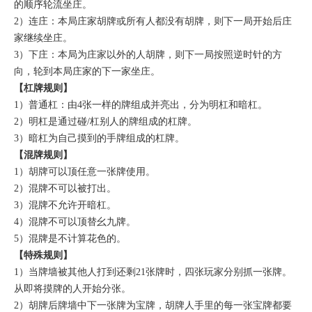
的顺序轮流坐庄。
2）连庄：本局庄家胡牌或所有人都没有胡牌，则下一局开始后庄
家继续坐庄。
3）下庄：本局为庄家以外的人胡牌，则下一局按照逆时针的方
向，轮到本局庄家的下一家坐庄。
【杠牌规则】
1）普通杠：由4张一样的牌组成并亮出，分为明杠和暗杠。
2）明杠是通过碰/杠别人的牌组成的杠牌。
3）暗杠为自己摸到的手牌组成的杠牌。
【混牌规则】
1）胡牌可以顶任意一张牌使用。
2）混牌不可以被打出。
3）混牌不允许开暗杠。
4）混牌不可以顶替幺九牌。
5）混牌是不计算花色的。
【特殊规则】
1）当牌墙被其他人打到还剩21张牌时，四张玩家分别抓一张牌。
从即将摸牌的人开始分张。
2）胡牌后牌墙中下一张牌为宝牌，胡牌人手里的每一张宝牌都要