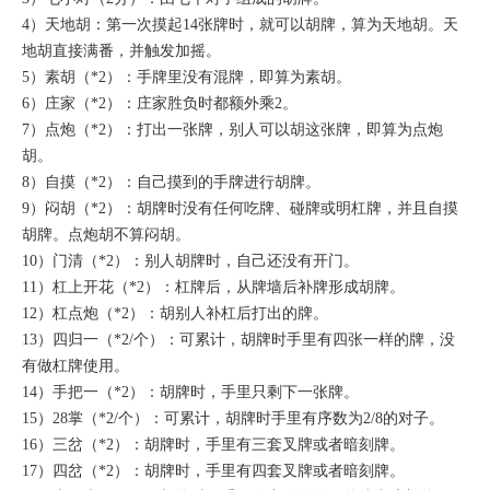
4）天地胡：第一次摸起14张牌时，就可以胡牌，算为天地胡。天
地胡直接满番，并触发加摇。
5）素胡（*2）：手牌里没有混牌，即算为素胡。
6）庄家（*2）：庄家胜负时都额外乘2。
7）点炮（*2）：打出一张牌，别人可以胡这张牌，即算为点炮
胡。
8）自摸（*2）：自己摸到的手牌进行胡牌。
9）闷胡（*2）：胡牌时没有任何吃牌、碰牌或明杠牌，并且自摸
胡牌。点炮胡不算闷胡。
10）门清（*2）：别人胡牌时，自己还没有开门。
11）杠上开花（*2）：杠牌后，从牌墙后补牌形成胡牌。
12）杠点炮（*2）：胡别人补杠后打出的牌。
13）四归一（*2/个）：可累计，胡牌时手里有四张一样的牌，没
有做杠牌使用。
14）手把一（*2）：胡牌时，手里只剩下一张牌。
15）28掌（*2/个）：可累计，胡牌时手里有序数为2/8的对子。
16）三岔（*2）：胡牌时，手里有三套叉牌或者暗刻牌。
17）四岔（*2）：胡牌时，手里有四套叉牌或者暗刻牌。