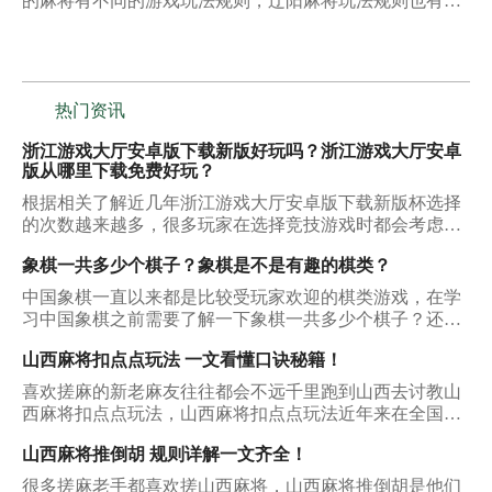
的麻将有不同的游戏玩法规则，辽阳麻将玩法规则也有固
定的要求和标准，玩家必须要把这些要求和标准了解清
楚，才能够在麻将操作的时候，知道通过什么样的方法来
进行麻将的操作处理，能够让自己的胡牌变得非常的简
单。
热门资讯
浙江游戏大厅安卓版下载新版好玩吗？浙江游戏大厅安卓
版从哪里下载免费好玩？
根据相关了解近几年浙江游戏大厅安卓版下载新版杯选择
的次数越来越多，很多玩家在选择竞技游戏时都会考虑
它，从中也得到了很多宝贵的收获，那么下面就看看它能
象棋一共多少个棋子？象棋是不是有趣的棋类？
够被玩家多次选择的原因是什么？
中国象棋一直以来都是比较受玩家欢迎的棋类游戏，在学
习中国象棋之前需要了解一下象棋一共多少个棋子？还需
要了解一下象棋的规则是什么，才能在象棋学习时可以取
山西麻将扣点点玩法 一文看懂口诀秘籍！
得不错的成绩，把中国象棋学习的比较好一些。
喜欢搓麻的新老麻友往往都会不远千里跑到山西去讨教山
西麻将扣点点玩法，山西麻将扣点点玩法近年来在全国的
麻将圈子里人气一直有增无减。放眼那些玩麻将手机端游
山西麻将推倒胡 规则详解一文齐全！
的伙伴们，几乎都接触过山西麻将的玩法。不过对于很多
新麻友来说，山西麻将扣点点玩法仍然是一个陌生的世
很多搓麻老手都喜欢搓山西麻将，山西麻将推倒胡是他们