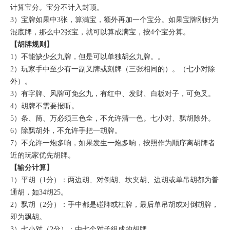
计算宝分。宝分不计入封顶。
3）宝牌如果中3张，算满宝，额外再加一个宝分。如果宝牌刚好为
混底牌，那么中2张宝，就可以算成满宝，按4个宝分算。
【胡牌规则】
1）不能缺少幺九牌，但是可以单独胡幺九牌。。
2）玩家手中至少有一副叉牌或刻牌（三张相同的）。（七小对除
外）。
3）有字牌、风牌可免幺九，有红中、发财、白板对子，可免叉。
4）胡牌不需要报听。
5）条、筒、万必须三色全，不允许清一色。七小对、飘胡除外。
6）除飘胡外，不允许手把一胡牌。
7）不允许一炮多响，如果发生一炮多响，按照作为顺序离胡牌者
近的玩家优先胡牌。
【输分计算】
1）平胡（1分）：两边胡、对倒胡、坎夹胡、边胡或单吊胡都为普
通胡，如34胡25。
2）飘胡（2分）：手中都是碰牌或杠牌，最后单吊胡或对倒胡牌，
即为飘胡。
3）七小对（2分）：由七个对子组成的胡牌。