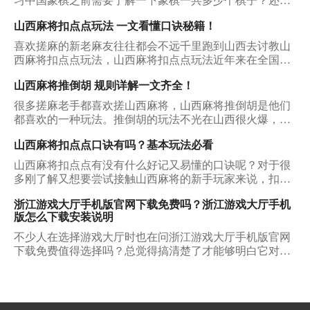
习中国象棋之前需要了解一下象棋一共多少个棋子？还需
要了解一下象棋的规则是什么，才能在象棋学习时可以取
山西麻将扣点点玩法 一文看懂口诀秘籍！
得不错的成绩，把中国象棋学习的比较好一些。
喜欢搓麻的新老麻友往往都会不远千里跑到山西去讨教山
西麻将扣点点玩法，山西麻将扣点点玩法近年来在全国的
麻将圈子里人气一直有增无减。放眼那些玩麻将手机端游
山西麻将推倒胡 规则详解一文齐全！
的伙伴们，几乎都接触过山西麻将的玩法。不过对于很多
新麻友来说，山西麻将扣点点玩法仍然是一个陌生的世
很多搓麻老手都喜欢搓山西麻将，山西麻将推倒胡是他们
界，今天小编就来为大家揭开这个神秘世界的面纱吧！
都喜欢的一种玩法。推倒胡的玩法不光在山西很火爆，它
在全国的人气也可谓只增不减。那么山西麻将推倒胡究竟
山西麻将扣点点口诀有吗？基本玩法必看
有怎样一番天地呢，对于玩熟了普通麻将的朋友来说，初
玩山西麻将需要注意什么？我们该在哪些平台获取它的下
山西麻将扣点点有没有什么好记又易懂的口诀呢？对于很
载资源呢？下面小编就为大家一一介绍。
多刚了解又想要尝试接触山西麻将的新手玩家来说，扣点
点就是一个很适合从零开始接触的山西麻将玩法。如果你
浙江游戏大厅手机版官网下载免费吗？浙江游戏大厅手机
还毫无头绪，那也无需焦虑，今天我们一起把山西麻将扣
版怎么下载安装说明
点点口诀摸个透吧。
不少人在选择游戏大厅时也在问浙江游戏大厅手机版官网
下载免费值得选择吗？总觉得搞清楚了才能够明白它对于
自己是否真的有价值，能否让自己在玩游戏时有不一样的
体验感，下面所说的这几点就能够给大家带来详细的回
复。