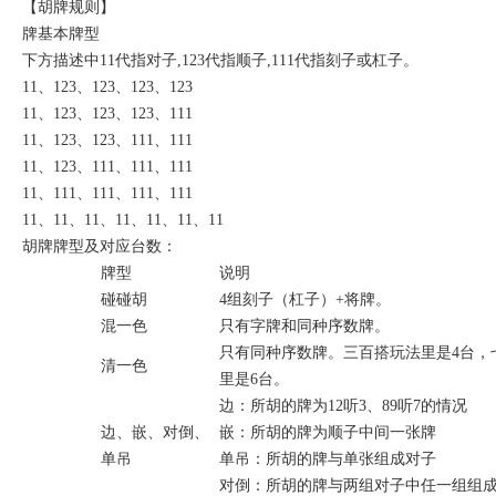
【胡牌规则】
牌基本牌型
下方描述中11代指对子,123代指顺子,111代指刻子或杠子。
11、123、123、123、123
11、123、123、123、111
11、123、123、111、111
11、123、111、111、111
11、111、111、111、111
11、11、11、11、11、11、11
胡牌牌型及对应台数：
牌型
说明
碰碰胡
4组刻子（杠子）+将牌。
混一色
只有字牌和同种序数牌。
只有同种序数牌。三百搭玩法里是4台，
清一色
里是6台。
边：所胡的牌为12听3、89听7的情况
边、嵌、对倒、
嵌：所胡的牌为顺子中间一张牌
单吊
单吊：所胡的牌与单张组成对子
对倒：所胡的牌与两组对子中任一组组