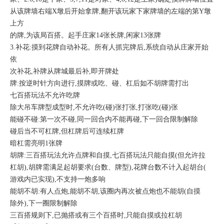
从该牌墙右端X墩后开始拿牌,翻开该玩家下家牌墙的左端的第Y墩
上方
的牌,为该局百搭。起手庄家14张长牌,闲家13张牌
3.补花:摸到花牌自动补花。所有人抓完牌后,系统自动从庄家开始
依
次补花,补牌从牌城最后补,即开牌处
牌:按逆时针方向进行,摸牌或吃、碰、杠后如不胡牌需打出
七百搭玩法不允许吃牌
除大吊车牌型成型时,不允许吃(碰)张打张,打张吃(碰)张
能碰不碰:第一次不碰,同一回合内不能再碰,下一回合限制解除
碰后当不可杠牌,但杠牌后可连续杠牌
暗杠需亮明1张牌
胡牌:三百搭玩法允许点牌和自摸,七百搭玩法只能自摸(但允许拉
杠胡),胡牌需满足起胡要求(台数、牌型),花牌台数不计入起胡台(
游戏内已实现),不支持一炮多响
能胡不胡:有人点炮,能胡不胡,该圈内再次被点炮也不能胡(自摸
除外),下一圈限制解除
三百搭规则下,已抛搭或有三个百搭时,只能自摸或拉杠胡