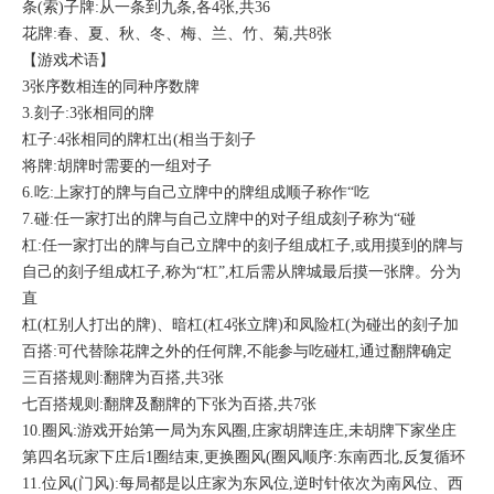
条(索)子牌:从一条到九条,各4张,共36
花牌:春、夏、秋、冬、梅、兰、竹、菊,共8张
【游戏术语】
3张序数相连的同种序数牌
3.刻子:3张相同的牌
杠子:4张相同的牌杠出(相当于刻子
将牌:胡牌时需要的一组对子
6.吃:上家打的牌与自己立牌中的牌组成顺子称作“吃
7.碰:任一家打出的牌与自己立牌中的对子组成刻子称为“碰
杠:任一家打出的牌与自己立牌中的刻子组成杠子,或用摸到的牌与
自己的刻子组成杠子,称为“杠”,杠后需从牌城最后摸一张牌。分为
直
杠(杠别人打出的牌)、暗杠(杠4张立牌)和凤险杠(为碰出的刻子加
百搭:可代替除花牌之外的任何牌,不能参与吃碰杠,通过翻牌确定
三百搭规则:翻牌为百搭,共3张
七百搭规则:翻牌及翻牌的下张为百搭,共7张
10.圈风:游戏开始第一局为东风圈,庄家胡牌连庄,未胡牌下家坐庄
第四名玩家下庄后1圈结束,更换圈风(圈风顺序:东南西北,反复循环
11.位风(门风):每局都是以庄家为东风位,逆时针依次为南风位、西