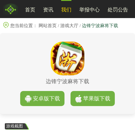
首页
资讯
我们
举报中心
处罚公告
您当前位置：
网站首页
/
游戏大厅
/
边锋宁波麻将下载
边锋宁波麻将下载
安卓版下载
苹果版下载
游戏截图