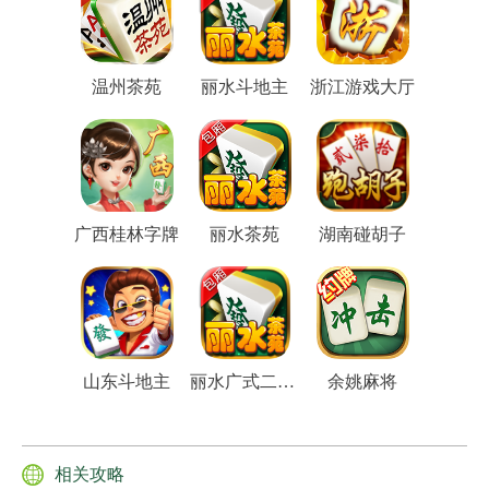
温州茶苑
丽水斗地主
浙江游戏大厅
广西桂林字牌
丽水茶苑
湖南碰胡子
山东斗地主
丽水广式二人麻将
余姚麻将
相关攻略