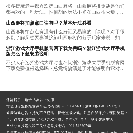
新麻友来说，山西麻将扣点点玩法仍然是一个陌生的世
很多搓麻老手都喜欢搓山西麻将，山西麻将推倒胡是他们
界，今天小编就来为大家揭开这个神秘世界的面纱吧！
都喜欢的一种玩法。推倒胡的玩法不光在山西很火爆，它
在全国的人气也可谓只增不减。那么山西麻将推倒胡究竟
山西麻将扣点点口诀有吗？基本玩法必看
有怎样一番天地呢，对于玩熟了普通麻将的朋友来说，初
玩山西麻将需要注意什么？我们该在哪些平台获取它的下
山西麻将扣点点有没有什么好记又易懂的口诀呢？对于很
载资源呢？下面小编就为大家一一介绍。
多刚了解又想要尝试接触山西麻将的新手玩家来说，扣点
点就是一个很适合从零开始接触的山西麻将玩法。如果你
浙江游戏大厅手机版官网下载免费吗？浙江游戏大厅手机
还毫无头绪，那也无需焦虑，今天我们一起把山西麻将扣
版怎么下载安装说明
点点口诀摸个透吧。
不少人在选择游戏大厅时也在问浙江游戏大厅手机版官网
下载免费值得选择吗？总觉得搞清楚了才能够明白它对于
自己是否真的有价值，能否让自己在玩游戏时有不一样的
体验感，下面所说的这几点就能够给大家带来详细的回
复。
适龄提示：适合18岁以上使用
增值电信业务经营许可证号码 [浙B2-20170963] |
浙ICP备17013271号-1
健康游戏忠告：抵制不良游戏，拒绝盗版游戏。注意自我保护，谨防受骗上
当。适度游戏益脑，沉迷游戏伤身。合理安排时间，享受健康生活
网信办举报违法和不良信息举报
电话：021-51369700
未成年人不良信息举报电话：021-51369888 举报邮箱：tousu@bianfeng.com