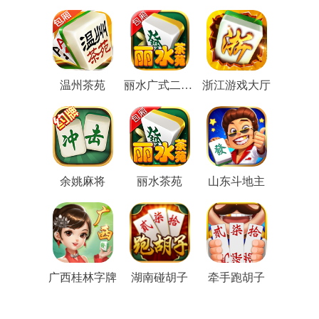
温州茶苑
丽水广式二人麻将
浙江游戏大厅
余姚麻将
丽水茶苑
山东斗地主
广西桂林字牌
湖南碰胡子
牵手跑胡子