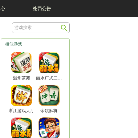
我们
举报中心
相似
平台：安卓&苹果
语言：中文
大小：安卓175M&苹果175M
苹果版下载