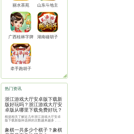
浙
广
112张牌。