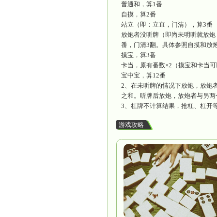
7、不能手
以吃碰杠
8、荒庄前
9、牡丹江
庄要移到
【关于宝
1、宝牌如
2、如何
3、宝牌
摸到的宝
4、换宝
【和牌方
平和：和
自摸和：
摸宝：听