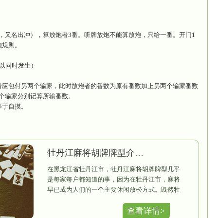
把一。即：不能吃碰后只剩余一张牌，即最后最少要有
操作）
最后四张牌打出后不点炮，玩家只能自摸和。（最后留
麻将中有一个包庄的玩法，流局3把后，庄家就属于包
下一家。
牌】
何产生：各家抓完牌后，牌墙中的最后一张牌为“宝”牌
查看宝牌：玩家听牌前是不可以看到宝牌的。只有听牌后
的功能：宝牌只有在听牌后自摸摸到，才可替代任何牌和
牌不能算宝牌。
：如果牌池中有三张宝牌了，此时就需要换宝牌，拿牌墙
式】
他人打出的牌。
自己抓牌成和牌
牌后，摸到宝牌和牌。