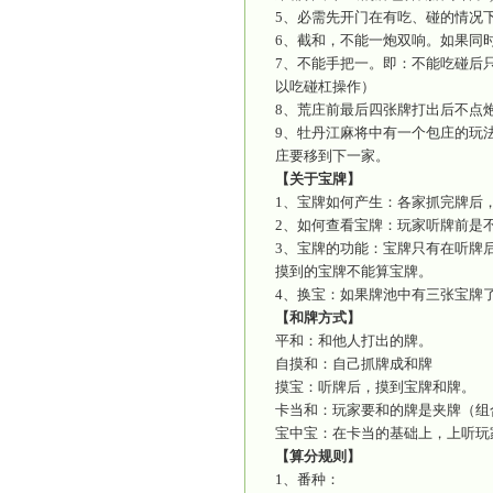
中中、234、
55、123、
55、234、
中中中、23
注：不带
【和牌的
1、清一
2、听牌时
3、听牌
少有一组顺
4、红中就
件。例：红
来都算，杠
5、必需
6、截和，