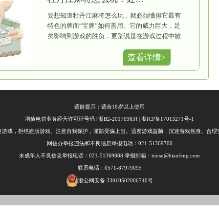
在黑龙江省牡
是每家每户都
早已成为人们
丹江麻将在牡
这种地方玩法
高的境界，区
于外地玩家来
及度比较低的
不论是想要多
备以后尝试牡