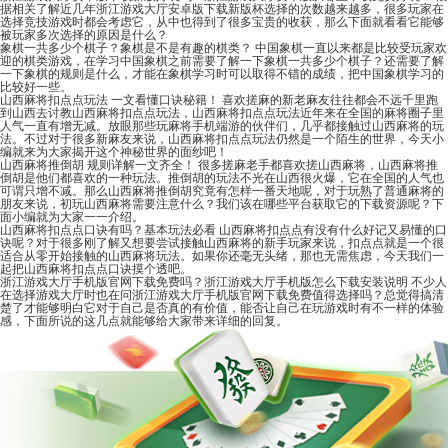
据相关了解近几年浙江游戏大厅安卓版下载新版杯选择的次数越来越多，很多玩家在
选择竞技游戏时都会考虑它，从中也得到了很多宝贵的收获，那么下面就看看它能够
被玩家多次选择的原因是什么？
象棋一共多少个棋子？象棋是不是有趣的棋类？
中国象棋一直以来都是比较受玩家欢
迎的棋类游戏，在学习中国象棋之前需要了解一下象棋一共多少个棋子？还需要了解
一下象棋的规则是什么，才能在象棋学习时可以取得不错的成绩，把中国象棋学习的
比较好一些。
山西麻将扣点点玩法 一文看懂口诀秘籍！
喜欢搓麻的新老麻友往往都会不远千里跑
到山西去讨教山西麻将扣点点玩法，山西麻将扣点点玩法近年来在全国的麻将圈子里
人气一直有增无减。放眼那些玩麻将手机端游的伙伴们，几乎都接触过山西麻将的玩
法。不过对于很多新麻友来说，山西麻将扣点点玩法仍然是一个陌生的世界，今天小
编就来为大家揭开这个神秘世界的面纱吧！
山西麻将推倒胡 规则详解一文齐全！
很多搓麻老手都喜欢搓山西麻将，山西麻将推
倒胡是他们都喜欢的一种玩法。推倒胡的玩法不光在山西很火爆，它在全国的人气也
可谓只增不减。那么山西麻将推倒胡究竟有怎样一番天地呢，对于玩熟了普通麻将的
朋友来说，初玩山西麻将需要注意什么？我们该在哪些平台获取它的下载资源呢？下
面小编就为大家一一介绍。
山西麻将扣点点口诀有吗？基本玩法必看
山西麻将扣点点有没有什么好记又易懂的口
诀呢？对于很多刚了解又想要尝试接触山西麻将的新手玩家来说，扣点点就是一个很
适合从零开始接触的山西麻将玩法。如果你还毫无头绪，那也无需焦虑，今天我们一
起把山西麻将扣点点口诀摸个透吧。
浙江游戏大厅手机版官网下载免费吗？浙江游戏大厅手机版怎么下载安装说明
不少人
在选择游戏大厅时也在问浙江游戏大厅手机版官网下载免费值得选择吗？总觉得搞清
楚了才能够明白它对于自己是否真的有价值，能否让自己在玩游戏时有不一样的体验
感，下面所说的这几点就能够给大家带来详细的回复。