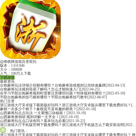
边锋棋牌游戏百变双扣
版本：1.0.0.946
大小：109MB
人气：100万人下载
下载游戏
最新资讯
台炮麻将玩法详细介绍都有哪些？台炮麻将游戏规则让你快速赢牌
[2022-04-13]
台炮麻将玩法规则容易了解吗？怎么才能快速入门
[2022-04-25]
在学习平阳台炮麻将规则时需要注意哪些问题？特殊规则有哪些？
[2022-05-10]
平阳台炮麻将的技巧都有哪些？平阳台炮麻将技巧教学
[2022-06-07]
热门文章
浙江游戏大厅安卓版下载新版好玩吗？浙江游戏大厅安卓版从哪里下载免费好玩？
[2022-06-16]
象棋一共多少个棋子？象棋是不是有趣的棋类？
[2022-01-18]
山西麻将扣点点玩法 一文看懂口诀秘籍！
[2021-10-19]
山西麻将推倒胡 规则详解一文齐全！
[2021-10-19]
山西麻将扣点点口诀有吗？基本玩法必看
[2021-10-22]
浙江游戏大厅手机版官网下载免费吗？浙江游戏大厅手机版怎么下载安装说明
[2022-06-16]
热门资讯：
浙江游戏大厅安卓版下载新版好玩吗？浙江游戏大厅安卓版从哪里下载免费好玩？
根