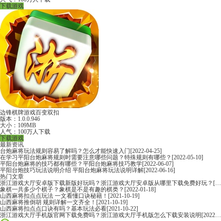
下载游戏
边锋棋牌游戏百变双扣
版本：1.0.0.946
大小：109MB
人气：100万人下载
下载游戏
最新资讯
台炮麻将玩法规则容易了解吗？怎么才能快速入门
[2022-04-25]
在学习平阳台炮麻将规则时需要注意哪些问题？特殊规则有哪些？
[2022-05-10]
平阳台炮麻将的技巧都有哪些？平阳台炮麻将技巧教学
[2022-06-07]
平阳台炮技巧玩法说明介绍 平阳台炮麻将玩法说明详解
[2022-06-16]
热门文章
浙江游戏大厅安卓版下载新版好玩吗？浙江游戏大厅安卓版从哪里下载免费好玩？
[2022-06-16]
象棋一共多少个棋子？象棋是不是有趣的棋类？
[2022-01-18]
山西麻将扣点点玩法 一文看懂口诀秘籍！
[2021-10-19]
山西麻将推倒胡 规则详解一文齐全！
[2021-10-19]
山西麻将扣点点口诀有吗？基本玩法必看
[2021-10-22]
浙江游戏大厅手机版官网下载免费吗？浙江游戏大厅手机版怎么下载安装说明
[2022-06-16]