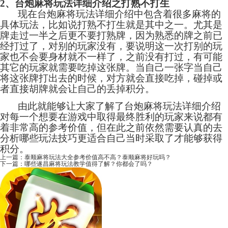
2、台炮麻将玩法详细介绍之打熟不打生
现在台炮麻将玩法详细介绍中包含着很多麻将的
具体玩法，比如说打熟不打生就是其中之一。尤其是
牌走过一半之后更不要打熟牌，因为熟悉的牌之前已
经打过了，对别的玩家没有，要说明这一次打别的玩
家也不会要身材就不一样了，之前没有打过，有可能
其它的玩家就需要吃掉这张牌。当自己一张字当自己
将这张牌打出去的时候，对方就会直接吃掉，碰掉或
者直接胡牌就会让自己的丢掉积分。
由此就能够让大家了解了台炮麻将玩法详细介绍
对每一个想要在游戏中取得最终胜利的玩家来说都有
着非常高的参考价值，但在此之前依然需要认真的去
分析哪些玩法技巧更适合自己当时采取了才能够获得
积分。
上一篇：
泰顺麻将玩法大全参考价值高不高？泰顺麻将好玩吗？
下一篇：
哪些遂昌麻将玩法教学值得了解？你都会了吗？