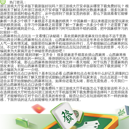
热门资讯：
浙江游戏大厅安卓版下载新版好玩吗？浙江游戏大厅安卓版从哪里下载免费好玩？
根
据相关了解近几年浙江游戏大厅安卓版下载新版杯选择的次数越来越多，很多玩家在
选择竞技游戏时都会考虑它，从中也得到了很多宝贵的收获，那么下面就看看它能够
被玩家多次选择的原因是什么？
象棋一共多少个棋子？象棋是不是有趣的棋类？
中国象棋一直以来都是比较受玩家欢
迎的棋类游戏，在学习中国象棋之前需要了解一下象棋一共多少个棋子？还需要了解
一下象棋的规则是什么，才能在象棋学习时可以取得不错的成绩，把中国象棋学习的
比较好一些。
山西麻将扣点点玩法 一文看懂口诀秘籍！
喜欢搓麻的新老麻友往往都会不远千里跑
到山西去讨教山西麻将扣点点玩法，山西麻将扣点点玩法近年来在全国的麻将圈子里
人气一直有增无减。放眼那些玩麻将手机端游的伙伴们，几乎都接触过山西麻将的玩
法。不过对于很多新麻友来说，山西麻将扣点点玩法仍然是一个陌生的世界，今天小
编就来为大家揭开这个神秘世界的面纱吧！
山西麻将推倒胡 规则详解一文齐全！
很多搓麻老手都喜欢搓山西麻将，山西麻将推
倒胡是他们都喜欢的一种玩法。推倒胡的玩法不光在山西很火爆，它在全国的人气也
可谓只增不减。那么山西麻将推倒胡究竟有怎样一番天地呢，对于玩熟了普通麻将的
朋友来说，初玩山西麻将需要注意什么？我们该在哪些平台获取它的下载资源呢？下
面小编就为大家一一介绍。
山西麻将扣点点口诀有吗？基本玩法必看
山西麻将扣点点有没有什么好记又易懂的口
诀呢？对于很多刚了解又想要尝试接触山西麻将的新手玩家来说，扣点点就是一个很
适合从零开始接触的山西麻将玩法。如果你还毫无头绪，那也无需焦虑，今天我们一
起把山西麻将扣点点口诀摸个透吧。
浙江游戏大厅手机版官网下载免费吗？浙江游戏大厅手机版怎么下载安装说明
不少人
在选择游戏大厅时也在问浙江游戏大厅手机版官网下载免费值得选择吗？总觉得搞清
楚了才能够明白它对于自己是否真的有价值，能否让自己在玩游戏时有不一样的体验
感，下面所说的这几点就能够给大家带来详细的回复。