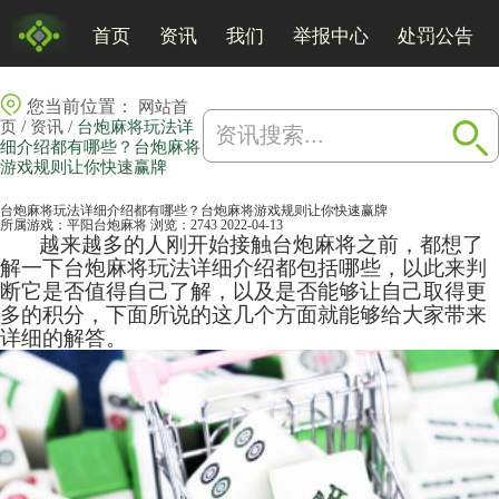
首页
资讯
我们
举报中心
处罚公告
您当前位置：
网站首
/
/
页
资讯
台炮麻将玩法详
细介绍都有哪些？台炮麻将
游戏规则让你快速赢牌
台炮麻将玩法详细介绍都有哪些？台炮麻将游戏规则让你快速赢牌
所属游戏：
平阳台炮麻将
浏览：2743
2022-04-13
越来越多的人刚开始接触台炮
麻将
之前，都想了
解一下台炮麻将玩法详细介绍都包括哪些，以此来判
断它是否值得自己了解，以及是否能够让自己取得更
多的积分，下面所说的这几个方面就能够给大家带来
详细的解答。