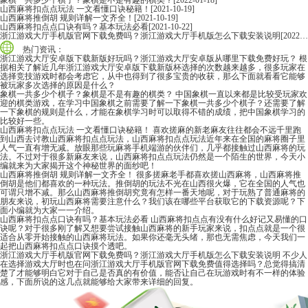
象棋一共多少个棋子？象棋是不是有趣的棋类？
[2022-01-18]
山西麻将扣点点玩法 一文看懂口诀秘籍！
[2021-10-19]
山西麻将推倒胡 规则详解一文齐全！
[2021-10-19]
山西麻将扣点点口诀有吗？基本玩法必看
[2021-10-22]
浙江游戏大厅手机版官网下载免费吗？浙江游戏大厅手机版怎么下载安装说明
[2022-06-16]
热门资讯：
浙江游戏大厅安卓版下载新版好玩吗？浙江游戏大厅安卓版从哪里下载免费好玩？
根
据相关了解近几年浙江游戏大厅安卓版下载新版杯选择的次数越来越多，很多玩家在
选择竞技游戏时都会考虑它，从中也得到了很多宝贵的收获，那么下面就看看它能够
被玩家多次选择的原因是什么？
象棋一共多少个棋子？象棋是不是有趣的棋类？
中国象棋一直以来都是比较受玩家欢
迎的棋类游戏，在学习中国象棋之前需要了解一下象棋一共多少个棋子？还需要了解
一下象棋的规则是什么，才能在象棋学习时可以取得不错的成绩，把中国象棋学习的
比较好一些。
山西麻将扣点点玩法 一文看懂口诀秘籍！
喜欢搓麻的新老麻友往往都会不远千里跑
到山西去讨教山西麻将扣点点玩法，山西麻将扣点点玩法近年来在全国的麻将圈子里
人气一直有增无减。放眼那些玩麻将手机端游的伙伴们，几乎都接触过山西麻将的玩
法。不过对于很多新麻友来说，山西麻将扣点点玩法仍然是一个陌生的世界，今天小
编就来为大家揭开这个神秘世界的面纱吧！
山西麻将推倒胡 规则详解一文齐全！
很多搓麻老手都喜欢搓山西麻将，山西麻将推
倒胡是他们都喜欢的一种玩法。推倒胡的玩法不光在山西很火爆，它在全国的人气也
可谓只增不减。那么山西麻将推倒胡究竟有怎样一番天地呢，对于玩熟了普通麻将的
朋友来说，初玩山西麻将需要注意什么？我们该在哪些平台获取它的下载资源呢？下
面小编就为大家一一介绍。
山西麻将扣点点口诀有吗？基本玩法必看
山西麻将扣点点有没有什么好记又易懂的口
诀呢？对于很多刚了解又想要尝试接触山西麻将的新手玩家来说，扣点点就是一个很
适合从零开始接触的山西麻将玩法。如果你还毫无头绪，那也无需焦虑，今天我们一
起把山西麻将扣点点口诀摸个透吧。
浙江游戏大厅手机版官网下载免费吗？浙江游戏大厅手机版怎么下载安装说明
不少人
在选择游戏大厅时也在问浙江游戏大厅手机版官网下载免费值得选择吗？总觉得搞清
楚了才能够明白它对于自己是否真的有价值，能否让自己在玩游戏时有不一样的体验
感，下面所说的这几点就能够给大家带来详细的回复。