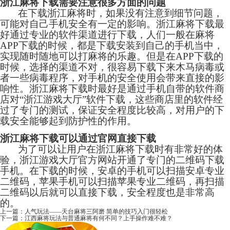
浙江麻将下载需要注意很多方面的问题
在下载浙江麻将时，如果没有注意到细节问题，
可能对自己手机安全有一定的影响。浙江麻将下载最
好通过专业的软件渠道进行下载，人们一般在麻将
APP下载的时候，都是下载安装到自己的手机当中，
实现随时随地可以打麻将的乐趣。但是在APP下载的
时候，选择的渠道不对，很容易下载下来木马病毒或
者一些病毒程序，对手机的安全使用会带来直接的影
响性。浙江麻将下载时最好是通过手机自带的软件商
店对“
浙江游戏大厅
”软件下载，这些商店里的软件经
过了专门的测试，保证安全程度比较高，对用户的下
载安全能够起到防护性的作用。
浙江麻将下载可以通过官网直接下载
为了可以让用户在浙江麻将下载时有非常好的体
验，浙江游戏大厅官方网站开通了专门的二维码下载
手机。在下载的时候，安卓的手机可以扫描安卓专业
二维码，苹果手机可以扫描苹果专业二维码，再扫描
二维码以后就可以直接下载，安全程度也是非常高
的。
上一篇：
人气玩法——天台麻将三阿磨 简单的技巧入门很轻松
下一篇：
江西麻将玩法与普通麻将有何不同？上手操作难不难？