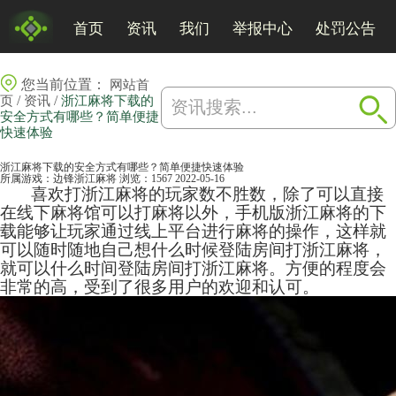
首页
资讯
我们
举报中心
处罚公告
您当前位置：
网站首
/
/
页
资讯
浙江麻将下载的
安全方式有哪些？简单便捷
快速体验
浙江麻将下载的安全方式有哪些？简单便捷快速体验
所属游戏：
边锋浙江麻将
浏览：1567
2022-05-16
喜欢打浙江
麻将
的玩家数不胜数，除了可以直接
在线下麻将馆可以打麻将以外，手机版浙江麻将的下
载能够让玩家通过线上平台进行麻将的操作，这样就
可以随时随地自己想什么时候登陆房间打浙江麻将，
就可以什么时间登陆房间打浙江麻将。方便的程度会
非常的高，受到了很多用户的欢迎和认可。