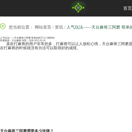
您当前位置：
网站首页
/
资讯
/
人气玩法——
人气玩法——天台麻将三阿磨 简单的技巧入门很轻松
所属游戏：
天台麻将
浏览：2639
2022-05-16
喜欢打
麻将
的用户非常的多，打麻将可以让人放松
在打麻将的时候就没有办法可以取得好的成绩。