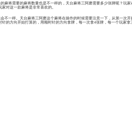
注意一下，不同种类的麻将需要的麻将数量也是不一样
四个玩家。所以很多的玩家对这一款麻将是非常喜欢的
时候需要注意的问题就会不一样。天台麻将三阿磨这个
。在游戏的时候是按逆时针的方向开始打算的，用顺时