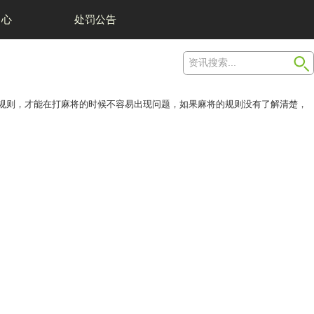
我们
举报中心
类，很多玩家在打麻将的时候一定要了解麻将的规则，