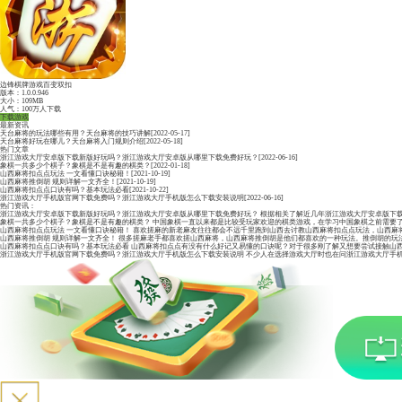
松原慢听麻将
版本：1.0.0.946
大小：175MB
人气：100万人下载
下载游戏