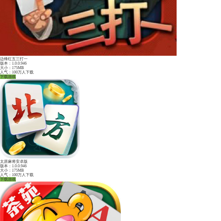
天台麻将
安卓版下载
苹果版下载
热门游戏推荐：