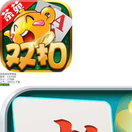
边锋红五三打一
版本：1.0.0.946
大小：175MB
人气：100万人下载
下载游戏