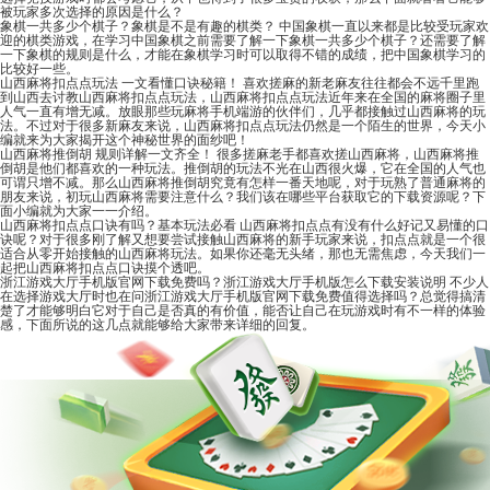
被玩家多次选择的原因是什么？
象棋一共多少个棋子？象棋是不是有趣的棋类？
中国象棋一直以来都是比较受玩家欢
迎的棋类游戏，在学习中国象棋之前需要了解一下象棋一共多少个棋子？还需要了解
一下象棋的规则是什么，才能在象棋学习时可以取得不错的成绩，把中国象棋学习的
比较好一些。
山西麻将扣点点玩法 一文看懂口诀秘籍！
喜欢搓麻的新老麻友往往都会不远千里跑
到山西去讨教山西麻将扣点点玩法，山西麻将扣点点玩法近年来在全国的麻将圈子里
人气一直有增无减。放眼那些玩麻将手机端游的伙伴们，几乎都接触过山西麻将的玩
法。不过对于很多新麻友来说，山西麻将扣点点玩法仍然是一个陌生的世界，今天小
编就来为大家揭开这个神秘世界的面纱吧！
山西麻将推倒胡 规则详解一文齐全！
很多搓麻老手都喜欢搓山西麻将，山西麻将推
倒胡是他们都喜欢的一种玩法。推倒胡的玩法不光在山西很火爆，它在全国的人气也
可谓只增不减。那么山西麻将推倒胡究竟有怎样一番天地呢，对于玩熟了普通麻将的
朋友来说，初玩山西麻将需要注意什么？我们该在哪些平台获取它的下载资源呢？下
面小编就为大家一一介绍。
山西麻将扣点点口诀有吗？基本玩法必看
山西麻将扣点点有没有什么好记又易懂的口
诀呢？对于很多刚了解又想要尝试接触山西麻将的新手玩家来说，扣点点就是一个很
适合从零开始接触的山西麻将玩法。如果你还毫无头绪，那也无需焦虑，今天我们一
起把山西麻将扣点点口诀摸个透吧。
浙江游戏大厅手机版官网下载免费吗？浙江游戏大厅手机版怎么下载安装说明
不少人
在选择游戏大厅时也在问浙江游戏大厅手机版官网下载免费值得选择吗？总觉得搞清
楚了才能够明白它对于自己是否真的有价值，能否让自己在玩游戏时有不一样的体验
感，下面所说的这几点就能够给大家带来详细的回复。