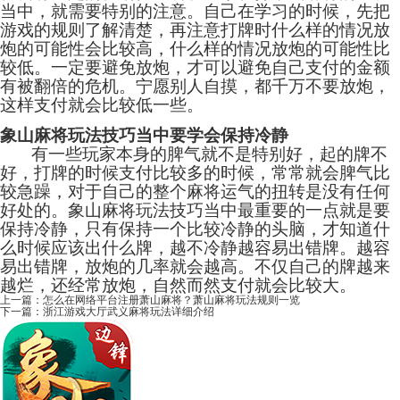
当中，就需要特别的注意。自己在学习的时候，先把
游戏的规则了解清楚，再注意打牌时什么样的情况放
炮的可能性会比较高，什么样的情况放炮的可能性比
较低。一定要避免放炮，才可以避免自己支付的金额
有被翻倍的危机。宁愿别人自摸，都千万不要放炮，
这样支付就会比较低一些。
象山麻将玩法技巧当中要学会保持冷静
有一些玩家本身的脾气就不是特别好，起的牌不
好，打牌的时候支付比较多的时候，常常就会脾气比
较急躁，对于自己的整个麻将运气的扭转是没有任何
好处的。象山麻将玩法技巧当中最重要的一点就是要
保持冷静，只有保持一个比较冷静的头脑，才知道什
么时候应该出什么牌，越不冷静越容易出错牌。越容
易出错牌，放炮的几率就会越高。不仅自己的牌越来
越烂，还经常放炮，自然而然支付就会比较大。
上一篇：
怎么在网络平台注册萧山麻将？萧山麻将玩法规则一览
下一篇：
浙江游戏大厅武义麻将玩法详细介绍