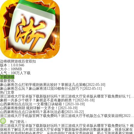
边锋棋牌游戏百变双扣
版本：1.0.0.946
大小：109MB
人气：100万人下载
下载游戏
最新资讯
象山麻将怎么打初学规则效果比较好？掌握这几点策略
[2022-05-10]
象山麻将怎么玩？象山麻将清12混10都有什么技巧？
[2022-05-11]
热门文章
浙江游戏大厅安卓版下载新版好玩吗？浙江游戏大厅安卓版从哪里下载免费好玩？
[2022-06-16]
象棋一共多少个棋子？象棋是不是有趣的棋类？
[2022-01-18]
山西麻将扣点点玩法 一文看懂口诀秘籍！
[2021-10-19]
山西麻将推倒胡 规则详解一文齐全！
[2021-10-19]
山西麻将扣点点口诀有吗？基本玩法必看
[2021-10-22]
浙江游戏大厅手机版官网下载免费吗？浙江游戏大厅手机版怎么下载安装说明
[2022-06-16]
热门资讯：
浙江游戏大厅安卓版下载新版好玩吗？浙江游戏大厅安卓版从哪里下载免费好玩？
根
据相关了解近几年浙江游戏大厅安卓版下载新版杯选择的次数越来越多，很多玩家在
选择竞技游戏时都会考虑它，从中也得到了很多宝贵的收获，那么下面就看看它能够