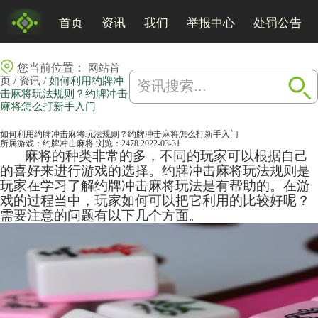
首页
资讯
我们
举报中心
处罚公告
您当前位置：
网站首
/
/
页
资讯
如何利用约牌冲
击麻将玩法规则？约牌冲击
麻将怎么打新手入门
如何利用约牌冲击麻将玩法规则？约牌冲击麻将怎么打新手入门
所属游戏：
约牌冲击麻将
浏览：2478
2022-03-31
麻将
的种类非常的多，不同的玩家可以根据自己
的喜好来进行游戏的选择。约牌冲击麻将玩法规则是
玩家在学习了解约牌冲击麻将玩法是有帮助的。在游
戏的过程当中，玩家如何可以把它利用的比较好呢？
需要注意的问题有以下几个方面。