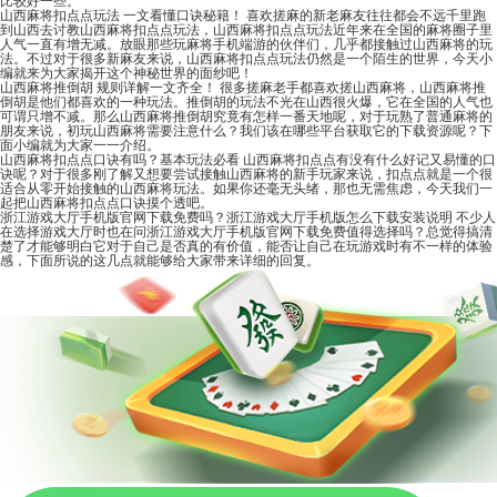
比较好一些。
山西麻将扣点点玩法 一文看懂口诀秘籍！
喜欢搓麻的新老麻友往往都会不远千里跑
到山西去讨教山西麻将扣点点玩法，山西麻将扣点点玩法近年来在全国的麻将圈子里
人气一直有增无减。放眼那些玩麻将手机端游的伙伴们，几乎都接触过山西麻将的玩
法。不过对于很多新麻友来说，山西麻将扣点点玩法仍然是一个陌生的世界，今天小
编就来为大家揭开这个神秘世界的面纱吧！
山西麻将推倒胡 规则详解一文齐全！
很多搓麻老手都喜欢搓山西麻将，山西麻将推
倒胡是他们都喜欢的一种玩法。推倒胡的玩法不光在山西很火爆，它在全国的人气也
可谓只增不减。那么山西麻将推倒胡究竟有怎样一番天地呢，对于玩熟了普通麻将的
朋友来说，初玩山西麻将需要注意什么？我们该在哪些平台获取它的下载资源呢？下
面小编就为大家一一介绍。
山西麻将扣点点口诀有吗？基本玩法必看
山西麻将扣点点有没有什么好记又易懂的口
诀呢？对于很多刚了解又想要尝试接触山西麻将的新手玩家来说，扣点点就是一个很
适合从零开始接触的山西麻将玩法。如果你还毫无头绪，那也无需焦虑，今天我们一
起把山西麻将扣点点口诀摸个透吧。
浙江游戏大厅手机版官网下载免费吗？浙江游戏大厅手机版怎么下载安装说明
不少人
在选择游戏大厅时也在问浙江游戏大厅手机版官网下载免费值得选择吗？总觉得搞清
楚了才能够明白它对于自己是否真的有价值，能否让自己在玩游戏时有不一样的体验
感，下面所说的这几点就能够给大家带来详细的回复。