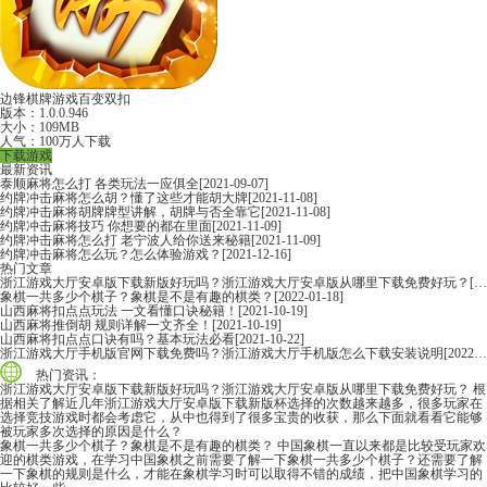
边锋棋牌游戏百变双扣
版本：1.0.0.946
大小：109MB
人气：100万人下载
下载游戏
最新资讯
泰顺麻将怎么打 各类玩法一应俱全
[2021-09-07]
约牌冲击麻将怎么胡？懂了这些才能胡大牌
[2021-11-08]
约牌冲击麻将胡牌牌型讲解，胡牌与否全靠它
[2021-11-08]
约牌冲击麻将技巧 你想要的都在里面
[2021-11-09]
约牌冲击麻将怎么打 老宁波人给你送来秘籍
[2021-11-09]
约牌冲击麻将怎么玩？怎么体验游戏？
[2021-12-16]
热门文章
浙江游戏大厅安卓版下载新版好玩吗？浙江游戏大厅安卓版从哪里下载免费好玩？
[2022-06-16]
象棋一共多少个棋子？象棋是不是有趣的棋类？
[2022-01-18]
山西麻将扣点点玩法 一文看懂口诀秘籍！
[2021-10-19]
山西麻将推倒胡 规则详解一文齐全！
[2021-10-19]
山西麻将扣点点口诀有吗？基本玩法必看
[2021-10-22]
浙江游戏大厅手机版官网下载免费吗？浙江游戏大厅手机版怎么下载安装说明
[2022-06-16]
热门资讯：
浙江游戏大厅安卓版下载新版好玩吗？浙江游戏大厅安卓版从哪里下载免费好玩？
根
据相关了解近几年浙江游戏大厅安卓版下载新版杯选择的次数越来越多，很多玩家在
选择竞技游戏时都会考虑它，从中也得到了很多宝贵的收获，那么下面就看看它能够
被玩家多次选择的原因是什么？
象棋一共多少个棋子？象棋是不是有趣的棋类？
中国象棋一直以来都是比较受玩家欢
迎的棋类游戏，在学习中国象棋之前需要了解一下象棋一共多少个棋子？还需要了解
一下象棋的规则是什么，才能在象棋学习时可以取得不错的成绩，把中国象棋学习的