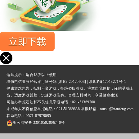
适龄提示：适合18岁以上使用
增值电信业务经营许可证号码 [浙B2-20170963] |
浙ICP备17013271号-1
健康游戏忠告：抵制不良游戏，拒绝盗版游戏。注意自我保护，谨防受骗上
当。适度游戏益脑，沉迷游戏伤身。合理安排时间，享受健康生活
网信办举报违法和不良信息举报
电话：021-51369700
未成年人不良信息举报电话：021-51369888 举报邮箱：tousu@bianfeng.com
联系电话：0571-87979095
浙公网安备 33010502006740号