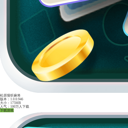
松原慢听麻将
版本：1.0.0.946
大小：175MB
人气：100万人下载
下载游戏