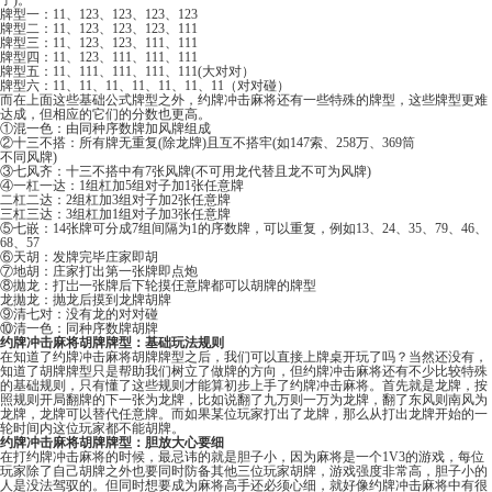
子)。
牌型一：11、123、123、123、123
牌型二：11、123、123、123、111
牌型三：11、123、123、111、111
牌型四：11、123、111、111、111
牌型五：11、111、111、111、111(大对对）
牌型六：11、11、11、11、11、11、11（对对碰）
而在上面这些基础公式牌型之外，约牌冲击麻将还有一些特殊的牌型，这些牌型更难
达成，但相应的它们的分数也更高。
①混一色：由同种序数牌加风牌组成
②十三不搭：所有牌无重复(除龙牌)且互不搭牢(如147索、258万、369筒
不同风牌)
③七风齐：十三不搭中有7张风牌(不可用龙代替且龙不可为风牌)
④一杠一达：1组杠加5组对子加1张任意牌
二杠二达：2组杠加3组对子加2张任意牌
三杠三达：3组杠加1组对子加3张任意牌
⑤七嵌：14张牌可分成7组间隔为1的序数牌，可以重复，例如13、24、35、79、46、
68、57
⑥天胡：发牌完毕庄家即胡
⑦地胡：庄家打出第一张牌即点炮
⑧拋龙：打岀一张牌后下轮摸仼意牌都可以胡牌的牌型
龙拋龙：抛龙后摸到龙牌胡牌
⑨清七对：没有龙的对对碰
⑩清一色：同种序数牌胡牌
约牌冲击麻将胡牌牌型：基础玩法规则
在知道了约牌冲击麻将胡牌牌型之后，我们可以直接上牌桌开玩了吗？当然还没有，
知道了胡牌牌型只是帮助我们树立了做牌的方向，但约牌冲击麻将还有不少比较特殊
的基础规则，只有懂了这些规则才能算初步上手了约牌冲击麻将。首先就是龙牌，按
照规则开局翻牌的下一张为龙牌，比如说翻了九万则一万为龙牌，翻了东风则南风为
龙牌，龙牌可以替代任意牌。而如果某位玩家打出了龙牌，那么从打出龙牌开始的一
轮时间内这位玩家都不能胡牌。
约牌冲击麻将胡牌牌型：胆放大心要细
在打约牌冲击麻将的时候，最忌讳的就是胆子小，因为麻将是一个1V3的游戏，每位
玩家除了自己胡牌之外也要同时防备其他三位玩家胡牌，游戏强度非常高，胆子小的
人是没法驾驭的。但同时想要成为麻将高手还必须心细，就好像约牌冲击麻将中有很