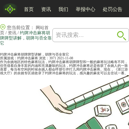
首页
资讯
我们
举报中心
处罚公告
您当前位置：
网站首
/
/
页
资讯
约牌冲击麻将胡
牌牌型讲解，胡牌与否全靠
它
约牌冲击麻将胡牌牌型讲解，胡牌与否全靠它
所属游戏：
约牌冲击麻将
浏览：3971
2021-11-08
作为余姚地区的特色麻将玩法，约牌冲击麻将胡牌牌型和一般的麻将玩法略有不同，
但凭借着自身丰富的内涵和充满趣味的玩法，约牌冲击
麻将
还是收获了余姚人的一致
喜爱，每当有空闲的时候余姚人都会呼朋引伴打几局约牌冲击麻将。现在，《
浙江游
戏大厅
》的余姚专区就收录了约牌冲击麻将的玩法，感兴趣的麻友可以去尝试一番。