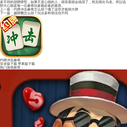
多不同的胡牌牌型，如果不是心细的人，很容易就会搞混了，然后闹出乌龙。所以说
胆大心细是每一位麻将玩家都必备的素质。
上一篇：
约牌冲击麻将怎么胡？懂了这些才能胡大牌
下一篇：
越牌圈怎么胡？玩法多样胡法也不同
约牌冲击麻将
安卓版下载
苹果版下载
热门游戏推荐：