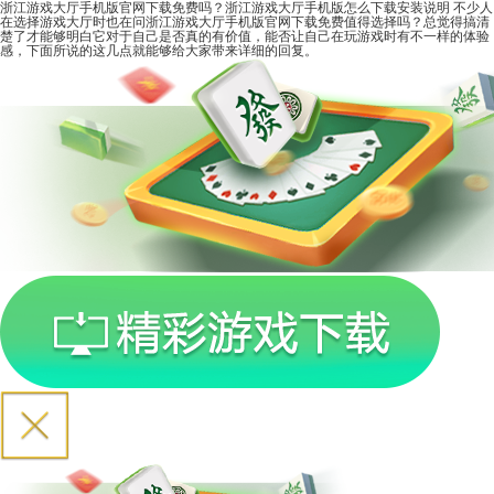
浙江游戏大厅手机版官网下载免费吗？浙江游戏大厅手机版怎么下载安装说明
不少人
在选择游戏大厅时也在问浙江游戏大厅手机版官网下载免费值得选择吗？总觉得搞清
楚了才能够明白它对于自己是否真的有价值，能否让自己在玩游戏时有不一样的体验
感，下面所说的这几点就能够给大家带来详细的回复。