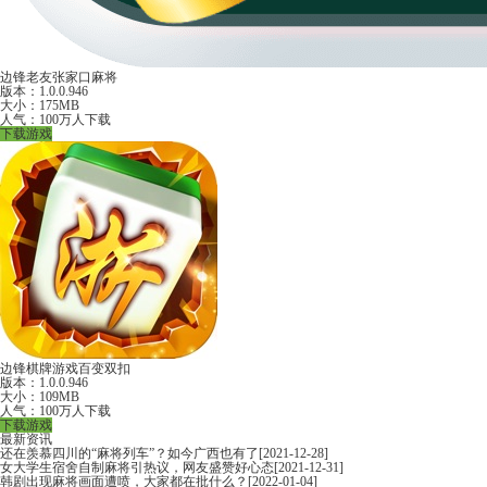
边锋老友张家口麻将
版本：1.0.0.946
大小：175MB
人气：100万人下载
下载游戏
边锋棋牌游戏百变双扣
版本：1.0.0.946
大小：109MB
人气：100万人下载
下载游戏
最新资讯
还在羡慕四川的“麻将列车”？如今广西也有了
[2021-12-28]
女大学生宿舍自制麻将引热议，网友盛赞好心态
[2021-12-31]
韩剧出现麻将画面遭喷，大家都在批什么？
[2022-01-04]