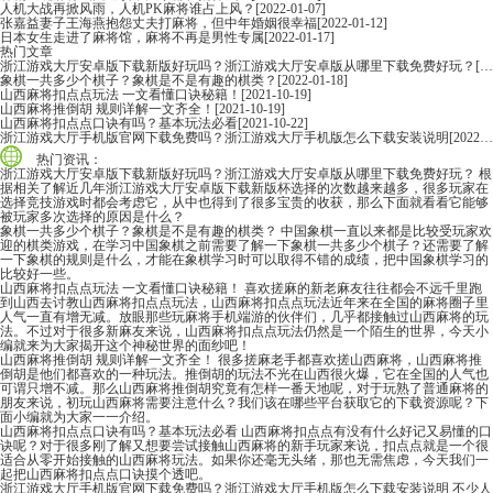
人机大战再掀风雨，人机PK麻将谁占上风？
[2022-01-07]
张嘉益妻子王海燕抱怨丈夫打麻将，但中年婚姻很幸福
[2022-01-12]
日本女生走进了麻将馆，麻将不再是男性专属
[2022-01-17]
热门文章
浙江游戏大厅安卓版下载新版好玩吗？浙江游戏大厅安卓版从哪里下载免费好玩？
[2022-06-16]
象棋一共多少个棋子？象棋是不是有趣的棋类？
[2022-01-18]
山西麻将扣点点玩法 一文看懂口诀秘籍！
[2021-10-19]
山西麻将推倒胡 规则详解一文齐全！
[2021-10-19]
山西麻将扣点点口诀有吗？基本玩法必看
[2021-10-22]
浙江游戏大厅手机版官网下载免费吗？浙江游戏大厅手机版怎么下载安装说明
[2022-06-16]
热门资讯：
浙江游戏大厅安卓版下载新版好玩吗？浙江游戏大厅安卓版从哪里下载免费好玩？
根
据相关了解近几年浙江游戏大厅安卓版下载新版杯选择的次数越来越多，很多玩家在
选择竞技游戏时都会考虑它，从中也得到了很多宝贵的收获，那么下面就看看它能够
被玩家多次选择的原因是什么？
象棋一共多少个棋子？象棋是不是有趣的棋类？
中国象棋一直以来都是比较受玩家欢
迎的棋类游戏，在学习中国象棋之前需要了解一下象棋一共多少个棋子？还需要了解
一下象棋的规则是什么，才能在象棋学习时可以取得不错的成绩，把中国象棋学习的
比较好一些。
山西麻将扣点点玩法 一文看懂口诀秘籍！
喜欢搓麻的新老麻友往往都会不远千里跑
到山西去讨教山西麻将扣点点玩法，山西麻将扣点点玩法近年来在全国的麻将圈子里
人气一直有增无减。放眼那些玩麻将手机端游的伙伴们，几乎都接触过山西麻将的玩
法。不过对于很多新麻友来说，山西麻将扣点点玩法仍然是一个陌生的世界，今天小
编就来为大家揭开这个神秘世界的面纱吧！
山西麻将推倒胡 规则详解一文齐全！
很多搓麻老手都喜欢搓山西麻将，山西麻将推
倒胡是他们都喜欢的一种玩法。推倒胡的玩法不光在山西很火爆，它在全国的人气也
可谓只增不减。那么山西麻将推倒胡究竟有怎样一番天地呢，对于玩熟了普通麻将的
朋友来说，初玩山西麻将需要注意什么？我们该在哪些平台获取它的下载资源呢？下
面小编就为大家一一介绍。
山西麻将扣点点口诀有吗？基本玩法必看
山西麻将扣点点有没有什么好记又易懂的口
诀呢？对于很多刚了解又想要尝试接触山西麻将的新手玩家来说，扣点点就是一个很
适合从零开始接触的山西麻将玩法。如果你还毫无头绪，那也无需焦虑，今天我们一
起把山西麻将扣点点口诀摸个透吧。
浙江游戏大厅手机版官网下载免费吗？浙江游戏大厅手机版怎么下载安装说明
不少人