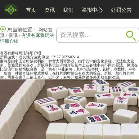
首页
资讯
我们
举报中心
处罚公告
您当前位置：
网站首
/
/
页
资讯
有没有麻将玩法
详细介绍
有没有麻将玩法详细介绍
所属游戏：
老友地方游戏
浏览：2127
2022-02-14
麻将是由中国古时候发明的一种智力博弈游戏。由于其中的变化多端，玩法也比较
多，普遍受群众喜欢，所以
麻将
玩法详细介绍基本上在各地中有不同的看法。像现在
比较流行的精简版麻将，是一共有144张麻将，其中包括字牌，花牌，序数牌。麻将
一般由一种很奇怪的物质做成，在打牌的时候会有很大的噪音。所以一般打牌的时
候，需要在桌子上铺上桌布。近年来，麻将开始受到很多外国朋友的欢迎。