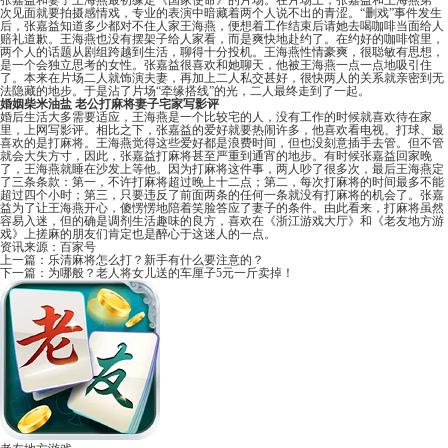
张嘉益和妻子王海燕最初缘定《国家使命》的片场。在片场上，张嘉益和王海燕第一
次见面就要拍摄感情戏，专业的表演中暗藏着两个人说不出的青涩。“删戏”事件发生
后，张嘉益知道多少都对不住人家王海燕，便想着工作结束后请她去喝咖啡当面给人
赔礼道歉。王海燕也没有摆架子给人家看，而是爽快地赴约了。在约好的咖啡馆里，
两个人的话题从剧组跨越到生活，聊得十分投机。王海燕性情豪爽，很聪敏有思想，
是一个会独立思考的女性。张嘉益很喜欢和她聊天，他被王海燕一点一点地吸引住
了。本来在片场二人就饰演夫妻，再加上二人私交甚好，很快两人的关系就亲密到无
法隐藏的地步。于是沾了片场“牵缘搭线”的光，二人最终走到了一起。
婚姻柴米油盐 老公打麻将妻子宅家写影评
婚后生活大多需要适应，王海燕是一个比较宅的人，没有工作的时候就喜欢待在家
里，上网写影评。相比之下，张嘉益的爱好就要热闹许多，他喜欢看电视、打球、最
喜欢的是打麻将。王海燕觉得这些爱好都是浪费时间，但也没刻意插手去管。但不管
就会大失方寸，因此，张嘉益打麻将甚至严重到通宵的地步。有时候张嘉益回家晚
了，王海燕就睡在沙发上等他。因为打麻将这件事，两人吵了很多次，最后王海燕定
了三条条款：第一，不许打麻将超过晚上十二点；第二，每次打麻将的时间最多不能
超过四个小时；第三，只要违反了前面两条的任何一条就没有打麻将的机会了。张嘉
益为了让王海燕开心，傻愣愣地陪着笑脸答应了妻子的条件。由此看来，打麻将虽然
容易入迷，但的确是调剂生活趣味的良方，喜欢在《
浙江游戏大厅
》和《
老友地方游
戏
》上搓麻的朋友们肯定也是醉心于这迷人的一点。
资讯来源：
百家号
上一篇：
乐清麻将怎么打？新手有什么要注意的？
下一篇：
为哪般？老人将女儿送的车厘子5元一斤卖掉！