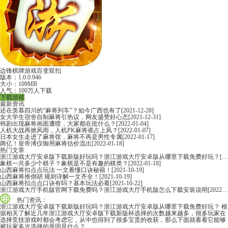
边锋棋牌游戏百变双扣
版本：1.0.0.946
大小：109MB
人气：100万人下载
下载游戏
最新资讯
还在羡慕四川的“麻将列车”？如今广西也有了
[2021-12-28]
女大学生宿舍自制麻将引热议，网友盛赞好心态
[2021-12-31]
韩剧出现麻将画面遭喷，大家都在批什么？
[2022-01-04]
人机大战再掀风雨，人机PK麻将谁占上风？
[2022-01-07]
日本女生走进了麻将馆，麻将不再是男性专属
[2022-01-17]
两亿！皇帝溥仪御用麻将估价流出
[2022-01-18]
热门文章
浙江游戏大厅安卓版下载新版好玩吗？浙江游戏大厅安卓版从哪里下载免费好玩？
[2022-06-16]
象棋一共多少个棋子？象棋是不是有趣的棋类？
[2022-01-18]
山西麻将扣点点玩法 一文看懂口诀秘籍！
[2021-10-19]
山西麻将推倒胡 规则详解一文齐全！
[2021-10-19]
山西麻将扣点点口诀有吗？基本玩法必看
[2021-10-22]
浙江游戏大厅手机版官网下载免费吗？浙江游戏大厅手机版怎么下载安装说明
[2022-06-16]
热门资讯：
浙江游戏大厅安卓版下载新版好玩吗？浙江游戏大厅安卓版从哪里下载免费好玩？
根
据相关了解近几年浙江游戏大厅安卓版下载新版杯选择的次数越来越多，很多玩家在
选择竞技游戏时都会考虑它，从中也得到了很多宝贵的收获，那么下面就看看它能够
被玩家多次选择的原因是什么？