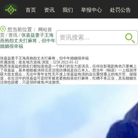
首页
资讯
我们
举报中心
处罚公告
您当前位置：
网站首
/
/
页
资讯
张嘉益妻子王海
燕抱怨丈夫打麻将，但中年
婚姻很幸福
张嘉益妻子王海燕抱怨丈夫打麻将，但中年婚姻很幸福
所属游戏：
老友地方游戏
浏览：3258
2022-01-12
熟悉张嘉益的朋友们都知道他是一个铁打的实力派演员，任何在影视剧角色只要摊上
了张嘉益，基本都能被演得活灵活现仿佛就是自己本人。想当年《蜗居》一上线就俘
获大批女观众，无论中青年女性无不迷上张嘉益饰演的这位重情重义的地方官。据报
道，在生活中的张嘉益可是经常被老婆抱怨喜欢打
麻将
，吐槽不务正业，其实婚姻生
活倒也甜蜜，只是琐碎难免冲淡激情。