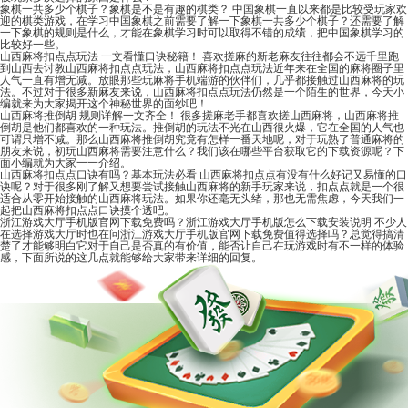
象棋一共多少个棋子？象棋是不是有趣的棋类？
中国象棋一直以来都是比较受玩家欢
迎的棋类游戏，在学习中国象棋之前需要了解一下象棋一共多少个棋子？还需要了解
一下象棋的规则是什么，才能在象棋学习时可以取得不错的成绩，把中国象棋学习的
比较好一些。
山西麻将扣点点玩法 一文看懂口诀秘籍！
喜欢搓麻的新老麻友往往都会不远千里跑
到山西去讨教山西麻将扣点点玩法，山西麻将扣点点玩法近年来在全国的麻将圈子里
人气一直有增无减。放眼那些玩麻将手机端游的伙伴们，几乎都接触过山西麻将的玩
法。不过对于很多新麻友来说，山西麻将扣点点玩法仍然是一个陌生的世界，今天小
编就来为大家揭开这个神秘世界的面纱吧！
山西麻将推倒胡 规则详解一文齐全！
很多搓麻老手都喜欢搓山西麻将，山西麻将推
倒胡是他们都喜欢的一种玩法。推倒胡的玩法不光在山西很火爆，它在全国的人气也
可谓只增不减。那么山西麻将推倒胡究竟有怎样一番天地呢，对于玩熟了普通麻将的
朋友来说，初玩山西麻将需要注意什么？我们该在哪些平台获取它的下载资源呢？下
面小编就为大家一一介绍。
山西麻将扣点点口诀有吗？基本玩法必看
山西麻将扣点点有没有什么好记又易懂的口
诀呢？对于很多刚了解又想要尝试接触山西麻将的新手玩家来说，扣点点就是一个很
适合从零开始接触的山西麻将玩法。如果你还毫无头绪，那也无需焦虑，今天我们一
起把山西麻将扣点点口诀摸个透吧。
浙江游戏大厅手机版官网下载免费吗？浙江游戏大厅手机版怎么下载安装说明
不少人
在选择游戏大厅时也在问浙江游戏大厅手机版官网下载免费值得选择吗？总觉得搞清
楚了才能够明白它对于自己是否真的有价值，能否让自己在玩游戏时有不一样的体验
感，下面所说的这几点就能够给大家带来详细的回复。