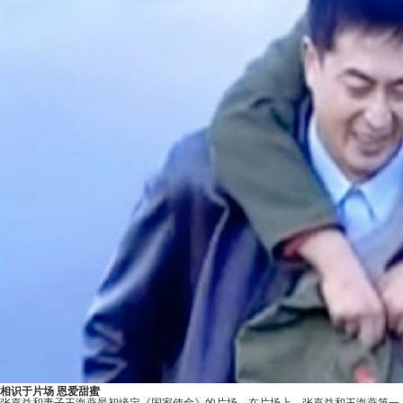
相识于片场 恩爱甜蜜