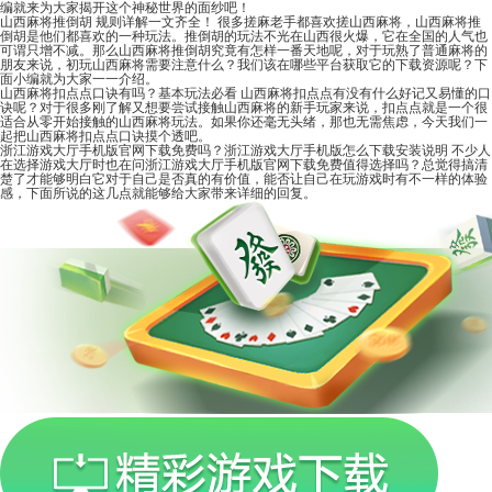
编就来为大家揭开这个神秘世界的面纱吧！
山西麻将推倒胡 规则详解一文齐全！
很多搓麻老手都喜欢搓山西麻将，山西麻将推
倒胡是他们都喜欢的一种玩法。推倒胡的玩法不光在山西很火爆，它在全国的人气也
可谓只增不减。那么山西麻将推倒胡究竟有怎样一番天地呢，对于玩熟了普通麻将的
朋友来说，初玩山西麻将需要注意什么？我们该在哪些平台获取它的下载资源呢？下
面小编就为大家一一介绍。
山西麻将扣点点口诀有吗？基本玩法必看
山西麻将扣点点有没有什么好记又易懂的口
诀呢？对于很多刚了解又想要尝试接触山西麻将的新手玩家来说，扣点点就是一个很
适合从零开始接触的山西麻将玩法。如果你还毫无头绪，那也无需焦虑，今天我们一
起把山西麻将扣点点口诀摸个透吧。
浙江游戏大厅手机版官网下载免费吗？浙江游戏大厅手机版怎么下载安装说明
不少人
在选择游戏大厅时也在问浙江游戏大厅手机版官网下载免费值得选择吗？总觉得搞清
楚了才能够明白它对于自己是否真的有价值，能否让自己在玩游戏时有不一样的体验
感，下面所说的这几点就能够给大家带来详细的回复。