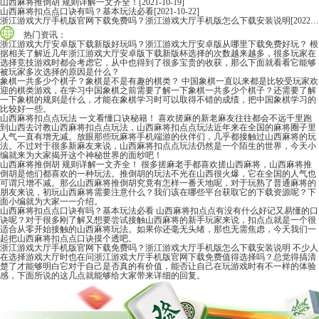
山西麻将推倒胡 规则详解一文齐全！
[2021-10-19]
山西麻将扣点点口诀有吗？基本玩法必看
[2021-10-22]
浙江游戏大厅手机版官网下载免费吗？浙江游戏大厅手机版怎么下载安装说明
[2022-06-16]
热门资讯：
浙江游戏大厅安卓版下载新版好玩吗？浙江游戏大厅安卓版从哪里下载免费好玩？
根
据相关了解近几年浙江游戏大厅安卓版下载新版杯选择的次数越来越多，很多玩家在
选择竞技游戏时都会考虑它，从中也得到了很多宝贵的收获，那么下面就看看它能够
被玩家多次选择的原因是什么？
象棋一共多少个棋子？象棋是不是有趣的棋类？
中国象棋一直以来都是比较受玩家欢
迎的棋类游戏，在学习中国象棋之前需要了解一下象棋一共多少个棋子？还需要了解
一下象棋的规则是什么，才能在象棋学习时可以取得不错的成绩，把中国象棋学习的
比较好一些。
山西麻将扣点点玩法 一文看懂口诀秘籍！
喜欢搓麻的新老麻友往往都会不远千里跑
到山西去讨教山西麻将扣点点玩法，山西麻将扣点点玩法近年来在全国的麻将圈子里
人气一直有增无减。放眼那些玩麻将手机端游的伙伴们，几乎都接触过山西麻将的玩
法。不过对于很多新麻友来说，山西麻将扣点点玩法仍然是一个陌生的世界，今天小
编就来为大家揭开这个神秘世界的面纱吧！
山西麻将推倒胡 规则详解一文齐全！
很多搓麻老手都喜欢搓山西麻将，山西麻将推
倒胡是他们都喜欢的一种玩法。推倒胡的玩法不光在山西很火爆，它在全国的人气也
可谓只增不减。那么山西麻将推倒胡究竟有怎样一番天地呢，对于玩熟了普通麻将的
朋友来说，初玩山西麻将需要注意什么？我们该在哪些平台获取它的下载资源呢？下
面小编就为大家一一介绍。
山西麻将扣点点口诀有吗？基本玩法必看
山西麻将扣点点有没有什么好记又易懂的口
诀呢？对于很多刚了解又想要尝试接触山西麻将的新手玩家来说，扣点点就是一个很
适合从零开始接触的山西麻将玩法。如果你还毫无头绪，那也无需焦虑，今天我们一
起把山西麻将扣点点口诀摸个透吧。
浙江游戏大厅手机版官网下载免费吗？浙江游戏大厅手机版怎么下载安装说明
不少人
在选择游戏大厅时也在问浙江游戏大厅手机版官网下载免费值得选择吗？总觉得搞清
楚了才能够明白它对于自己是否真的有价值，能否让自己在玩游戏时有不一样的体验
感，下面所说的这几点就能够给大家带来详细的回复。