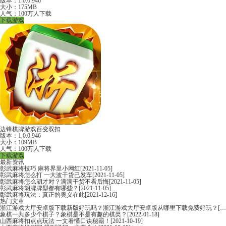
版本：1.0.0.946
大小：175MB
人气：100万人下载
下载游戏
边锋棋牌游戏百变双扣
版本：1.0.0.946
大小：109MB
人气：100万人下载
下载游戏
最新资讯
彰武麻将技巧 麻将界里小网红
[2021-11-05]
彰武麻将怎么打 一大波干货已发车
[2021-11-05]
彰武麻将怎么胡才对？满满干货不看后悔
[2021-11-05]
彰武麻将胡牌牌型都有哪些？
[2021-11-05]
彰武麻将玩法：真正的奥义在此
[2021-12-16]
热门文章
浙江游戏大厅安卓版下载新版好玩吗？浙江游戏大厅安卓版从哪里下载免费好玩？
[2022-06-16]
象棋一共多少个棋子？象棋是不是有趣的棋类？
[2022-01-18]
山西麻将扣点点玩法 一文看懂口诀秘籍！
[2021-10-19]