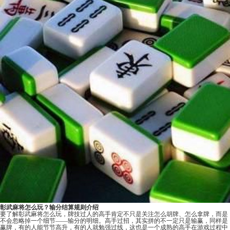
彰武麻将怎么玩？输分结算规则介绍
要了解彰武麻将怎么玩，牌技过人的高手肯定不只是关注怎么胡牌、怎么拿牌，而是
不会忽略掉一个细节——输分的明细。高手过招，其实拼的不一定只是输赢，同样是
赢牌，有的人能节节高升，有的人就勉强过线，这也是一个成熟的高手在游戏过程中