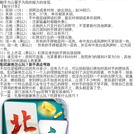
翻手为云覆手为雨的能力的体现。
【输分计算】
1）屁胡（1分）：胡两边或者对倒，缺幺胡幺，如34胡25。
2）夹胡（2分）：坎夹、3/7夹、单吊都算夹胡。
3）飘胡（4分）：手中都是碰牌或杠牌，最后对倒胡或单吊胡牌。
4）庄家（乘以2）：庄家输赢时都额外乘2。
5）点炮（乘以2）：点炮的人只支付自己的即可，不需要赔付其他两家。
6）自摸（乘以2）：自己摸到的手牌进行胡牌。
7）门清（乘以2）：输分时，自己没有开门。
8）流泪（乘以2）：杠牌后打出的一张牌点炮。
9）清一色（乘以2）：所有的手牌都是同一花色。有中发白或风牌时不算胡清一色。
10）混一色（乘以2）：所有的手牌都是同一花色，并且有中发白或风牌时，记为混
一色。
11）杠上开花（乘以2）杠牌后拿到的手牌自摸胡牌。
12）逢五排十：房间可选项，当算番累计到4分时，按照奔5的规则计算为5分，其他
番数在5分的基础上再累乘。
彰武麻将怎么玩？新手易走弯路
不仅仅是输牌以后的失分多少，还有几个点，可以协助我们辨别对面对手的牌技高
低。彰武麻将怎么玩？一个人的理牌能力好坏起到了决定性的因素。作为新手，很多
人并不知道怎么才能合理排序好自己的牌型，也没办法找到一个好的出牌方法。犹豫
不决、瞻前顾后，拿到牌以后不知道何去何从，占用了不少时间，更容易打错牌。新
手还有一个特点就是只会专注于自己的牌型，对对手的现状不管不顾。导致自己忽视
了牌局的整体局势分析，最后自己牌技跟不上，两头都是落了空。
上一篇：
浙江游戏大厅app官网下载安装难吗？
下一篇：
扎鲁特旗麻将怎么玩？吃牌有什么技巧？