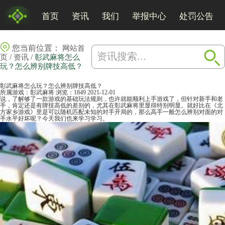
首页
资讯
我们
举报中心
处罚公告
您当前位置：
网站首
/
/
页
资讯
彰武麻将怎么
玩？怎么辨别牌技高低？
彰武麻将怎么玩？怎么辨别牌技高低？
所属游戏：
彰武麻将
浏览：1849
2021-12-01
说，了解够了一款游戏的基础玩法规则，也许就能顺利上手游戏了，但针对新手和老
手，肯定还是有牌技高低的差别的，尤其在彰武
麻将
里显得特别明显。就好比在《
北
方家乡游戏
》里是可以随机匹配未知的对手开局的，那么高手一般怎么辨别对面的对
手水平好坏呢？今天我们也来学习学习。