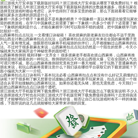
浙江游戏大厅安卓版下载新版好玩吗？浙江游戏大厅安卓版从哪里下载免费好玩？
根
据相关了解近几年浙江游戏大厅安卓版下载新版杯选择的次数越来越多，很多玩家在
选择竞技游戏时都会考虑它，从中也得到了很多宝贵的收获，那么下面就看看它能够
被玩家多次选择的原因是什么？
象棋一共多少个棋子？象棋是不是有趣的棋类？
中国象棋一直以来都是比较受玩家欢
迎的棋类游戏，在学习中国象棋之前需要了解一下象棋一共多少个棋子？还需要了解
一下象棋的规则是什么，才能在象棋学习时可以取得不错的成绩，把中国象棋学习的
比较好一些。
山西麻将扣点点玩法 一文看懂口诀秘籍！
喜欢搓麻的新老麻友往往都会不远千里跑
到山西去讨教山西麻将扣点点玩法，山西麻将扣点点玩法近年来在全国的麻将圈子里
人气一直有增无减。放眼那些玩麻将手机端游的伙伴们，几乎都接触过山西麻将的玩
法。不过对于很多新麻友来说，山西麻将扣点点玩法仍然是一个陌生的世界，今天小
编就来为大家揭开这个神秘世界的面纱吧！
山西麻将推倒胡 规则详解一文齐全！
很多搓麻老手都喜欢搓山西麻将，山西麻将推
倒胡是他们都喜欢的一种玩法。推倒胡的玩法不光在山西很火爆，它在全国的人气也
可谓只增不减。那么山西麻将推倒胡究竟有怎样一番天地呢，对于玩熟了普通麻将的
朋友来说，初玩山西麻将需要注意什么？我们该在哪些平台获取它的下载资源呢？下
面小编就为大家一一介绍。
山西麻将扣点点口诀有吗？基本玩法必看
山西麻将扣点点有没有什么好记又易懂的口
诀呢？对于很多刚了解又想要尝试接触山西麻将的新手玩家来说，扣点点就是一个很
适合从零开始接触的山西麻将玩法。如果你还毫无头绪，那也无需焦虑，今天我们一
起把山西麻将扣点点口诀摸个透吧。
浙江游戏大厅手机版官网下载免费吗？浙江游戏大厅手机版怎么下载安装说明
不少人
在选择游戏大厅时也在问浙江游戏大厅手机版官网下载免费值得选择吗？总觉得搞清
楚了才能够明白它对于自己是否真的有价值，能否让自己在玩游戏时有不一样的体验
感，下面所说的这几点就能够给大家带来详细的回复。