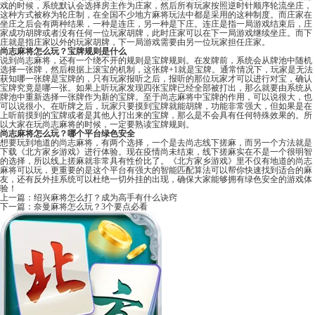
戏的时候，系统默认会选择房主作为庄家，然后所有玩家按照逆时针顺序轮流坐庄，
这种方式被称为轮庄制，在全国不少地方麻将玩法中都是采用的这种制度。而庄家在
坐庄之后会有两种结果，一种是连庄，另一种是下庄。连庄是指一局游戏结束后，庄
家成功胡牌或者没有任何一位玩家胡牌，此时庄家可以在下一局游戏继续坐庄。而下
庄就是指庄家以外的玩家胡牌，下一局游戏需要由另一位玩家担任庄家。
尚志麻将怎么玩？宝牌规则是什么
说到尚志麻将，还有一个绕不开的规则是宝牌规则。在发牌前，系统会从牌池中随机
选择一张牌，然后根据上滚宝的机制，这张牌+1就是宝牌。通常情况下，玩家是无法
获知哪一张牌是宝牌的，只有玩家报听之后，报听的那位玩家才可以进行对宝，确认
宝牌究竟是哪一张。如果上听玩家发现四张宝牌已经全部被打出，那么就要由系统从
牌池中重新选择一张牌作为新的宝牌。至于尚志麻将中宝牌的作用，可以说很大，也
可以说很小。在听牌之后，玩家只要摸到宝牌就能胡牌，功能非常强大，但如果是在
上听前摸到的宝牌或者是其他人打出来的宝牌，那么是不会具有任何特殊效果的。所
以大家在玩尚志麻将的时候，一定要熟读宝牌规则。
尚志麻将怎么玩？哪个平台绿色安全
想要玩到地道的尚志麻将，有两个选择，一个是去尚志线下搓麻，而另一个方法就是
下载《
北方家乡游戏
》进行体验。现在疫情尚未结束，线下搓麻实在不是一个很明智
的选择，所以线上搓麻就非常具有性价比了。《北方家乡游戏》里不仅有地道的尚志
麻将可以玩，更重要的是这个平台有强大的智能匹配算法可以帮你快速找到适合的麻
友，还有反外挂系统可以杜绝一切外挂的出现，确保大家能够拥有绿色安全的游戏体
验！
上一篇：
绍兴麻将怎么打？成为高手有什么诀窍
下一篇：
奈曼麻将怎么玩？3个要点必看