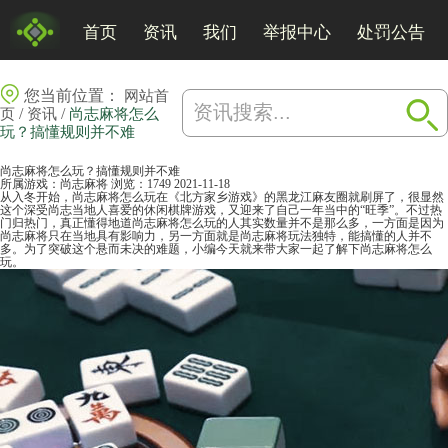
首页
资讯
我们
举报中心
处罚公告
您当前位置：
网站首
/
/
页
资讯
尚志麻将怎么
玩？搞懂规则并不难
尚志麻将怎么玩？搞懂规则并不难
所属游戏：
尚志麻将
浏览：1749
2021-11-18
从入冬开始，尚志麻将怎么玩在《北方家乡游戏》的黑龙江麻友圈就刷屏了，很显然
这个深受尚志当地人喜爱的休闲棋牌游戏，又迎来了自己一年当中的“旺季”。不过热
门归热门，真正懂得地道尚志
麻将
怎么玩的人其实数量并不是那么多，一方面是因为
尚志麻将只在当地具有影响力，另一方面就是尚志麻将玩法独特，能搞懂的人并不
多。为了突破这个悬而未决的难题，小编今天就来带大家一起了解下尚志麻将怎么
玩。