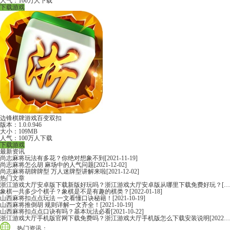
人气：100万人下载
下载游戏
边锋棋牌游戏百变双扣
版本：1.0.0.946
大小：109MB
人气：100万人下载
下载游戏
最新资讯
尚志麻将玩法有多花？你绝对想象不到
[2021-11-19]
尚志麻将怎么胡 麻场中的人气问题
[2021-12-02]
尚志麻将胡牌牌型 万人迷牌型讲解来啦
[2021-12-02]
热门文章
浙江游戏大厅安卓版下载新版好玩吗？浙江游戏大厅安卓版从哪里下载免费好玩？
[2022-06-16]
象棋一共多少个棋子？象棋是不是有趣的棋类？
[2022-01-18]
山西麻将扣点点玩法 一文看懂口诀秘籍！
[2021-10-19]
山西麻将推倒胡 规则详解一文齐全！
[2021-10-19]
山西麻将扣点点口诀有吗？基本玩法必看
[2021-10-22]
浙江游戏大厅手机版官网下载免费吗？浙江游戏大厅手机版怎么下载安装说明
[2022-06-16]
热门资讯：