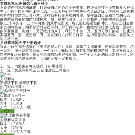
文成麻将玩法 锻炼心态不可少
不论搓任何地方的麻将，打磨好自己的心态十分重要。也许你牌技并没有很多大神优
秀，但你可以和他们比拼心态。一旦大神们牌型有失心态大乱之际，你就可以趁机调
整牌型打得对方出其不意，这样就有扭转局势的希望。要锤炼自己沉稳大气的心态，
麻将牌运的变化如同地理风水一般，风水轮流转，今年到我家，很多时候真是感
慨“三十年河东，三十年河西”的风水轮回说。所以要把握适当的时机，给自己创造更
多的胡牌机会，如果形势对自己不利，那宁肯不胡牌，也绝对不给别人方便，没有出
的牌要慎重，例如：二万已经打出来了，我们手中有二万、五万可以打的话，防止别
家碰五万，那一定要跟二万。当发现对方始终打好牌，连拆整张牌的时候，就要防止
对方将一色。
文成麻将玩法 平台要选好
很多小伙伴都会选择在《
浙江游戏大厅
》搓麻，搓腻了文成麻将，还有
温州茶苑
、杭
州麻将、
湖州麻将
等着你，一个APP，畅玩浙江所有地市的棋牌游戏，本地方言提示
精准匹配玩家操作，每日登录都有精美好礼相赠。一个全天无休的线上对战平台，给
你优质的绿色健康体验，心动的麻友一定要加入。
上一篇：
内蒙古麻将玩法窍门 新手速看！
下一篇：
文成麻将怎么玩 记住这些王牌秘籍
文成麻将
安卓版下载
苹果版下载
热门游戏推荐：
边锋红五三打一
版本：1.0.0.946
大小：175MB
人气：100万人下载
下载游戏
太原麻将安卓版
版本：1.0.0.946
大小：175MB
人气：100万人下载