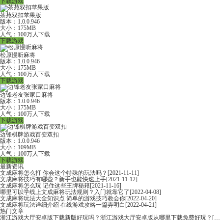
下载游戏
茶苑双扣苹果版
版本：1.0.0.946
大小：175MB
人气：100万人下载
下载游戏
松原慢听麻将
版本：1.0.0.946
大小：175MB
人气：100万人下载
下载游戏
边锋老友张家口麻将
版本：1.0.0.946
大小：175MB
人气：100万人下载
下载游戏
边锋棋牌游戏百变双扣
版本：1.0.0.946
大小：109MB
人气：100万人下载
下载游戏
最新资讯
文成麻将怎么打 你会这个特殊的玩法吗？
[2021-11-11]
文成麻将技巧有哪些？新手也能快速上手
[2021-11-12]
文成麻将怎么玩 记住这些王牌秘籍
[2021-11-16]
哪里可以学线上文成麻将玩法规则？入门就靠它了
[2022-04-08]
文成麻将玩法大全知识点 简单的游戏技巧教会你
[2022-04-20]
文成麻将玩法详细介绍 在线游戏攻略一篇弄明白
[2022-04-21]
热门文章
浙江游戏大厅安卓版下载新版好玩吗？浙江游戏大厅安卓版从哪里下载免费好玩？
[2022-06-16]