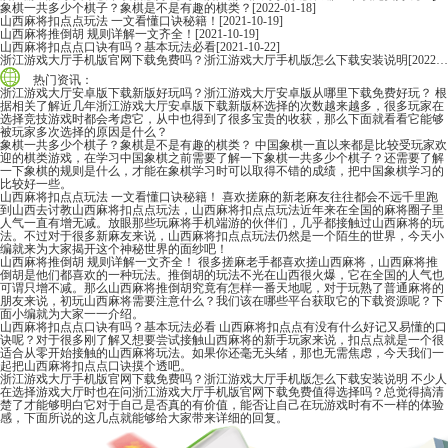
象棋一共多少个棋子？象棋是不是有趣的棋类？
[2022-01-18]
山西麻将扣点点玩法 一文看懂口诀秘籍！
[2021-10-19]
山西麻将推倒胡 规则详解一文齐全！
[2021-10-19]
山西麻将扣点点口诀有吗？基本玩法必看
[2021-10-22]
浙江游戏大厅手机版官网下载免费吗？浙江游戏大厅手机版怎么下载安装说明
[2022-06-16]
热门资讯：
浙江游戏大厅安卓版下载新版好玩吗？浙江游戏大厅安卓版从哪里下载免费好玩？
根
据相关了解近几年浙江游戏大厅安卓版下载新版杯选择的次数越来越多，很多玩家在
选择竞技游戏时都会考虑它，从中也得到了很多宝贵的收获，那么下面就看看它能够
被玩家多次选择的原因是什么？
象棋一共多少个棋子？象棋是不是有趣的棋类？
中国象棋一直以来都是比较受玩家欢
迎的棋类游戏，在学习中国象棋之前需要了解一下象棋一共多少个棋子？还需要了解
一下象棋的规则是什么，才能在象棋学习时可以取得不错的成绩，把中国象棋学习的
比较好一些。
山西麻将扣点点玩法 一文看懂口诀秘籍！
喜欢搓麻的新老麻友往往都会不远千里跑
到山西去讨教山西麻将扣点点玩法，山西麻将扣点点玩法近年来在全国的麻将圈子里
人气一直有增无减。放眼那些玩麻将手机端游的伙伴们，几乎都接触过山西麻将的玩
法。不过对于很多新麻友来说，山西麻将扣点点玩法仍然是一个陌生的世界，今天小
编就来为大家揭开这个神秘世界的面纱吧！
山西麻将推倒胡 规则详解一文齐全！
很多搓麻老手都喜欢搓山西麻将，山西麻将推
倒胡是他们都喜欢的一种玩法。推倒胡的玩法不光在山西很火爆，它在全国的人气也
可谓只增不减。那么山西麻将推倒胡究竟有怎样一番天地呢，对于玩熟了普通麻将的
朋友来说，初玩山西麻将需要注意什么？我们该在哪些平台获取它的下载资源呢？下
面小编就为大家一一介绍。
山西麻将扣点点口诀有吗？基本玩法必看
山西麻将扣点点有没有什么好记又易懂的口
诀呢？对于很多刚了解又想要尝试接触山西麻将的新手玩家来说，扣点点就是一个很
适合从零开始接触的山西麻将玩法。如果你还毫无头绪，那也无需焦虑，今天我们一
起把山西麻将扣点点口诀摸个透吧。
浙江游戏大厅手机版官网下载免费吗？浙江游戏大厅手机版怎么下载安装说明
不少人
在选择游戏大厅时也在问浙江游戏大厅手机版官网下载免费值得选择吗？总觉得搞清
楚了才能够明白它对于自己是否真的有价值，能否让自己在玩游戏时有不一样的体验
感，下面所说的这几点就能够给大家带来详细的回复。