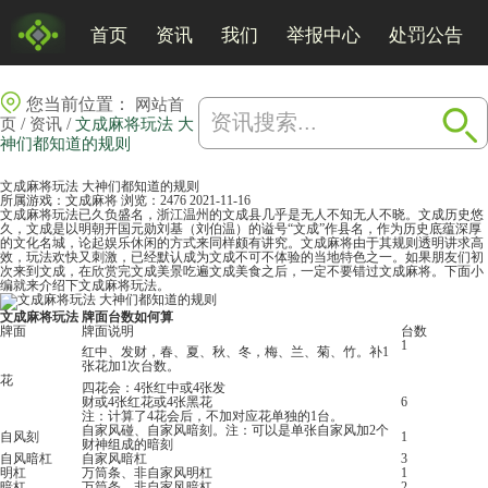
首页
资讯
我们
举报中心
处罚公告
您当前位置：
网站首
/
/
页
资讯
文成麻将玩法 大
神们都知道的规则
文成麻将玩法 大神们都知道的规则
所属游戏：
文成麻将
浏览：2476
2021-11-16
文成麻将玩法已久负盛名，浙江温州的文成县几乎是无人不知无人不晓。文成历史悠
久，文成是以明朝开国元勋刘基（刘伯温）的谥号“文成”作县名，作为历史底蕴深厚
的文化名城，论起娱乐休闲的方式来同样颇有讲究。文成
麻将
由于其规则透明讲求高
效，玩法欢快又刺激，已经默认成为文成不可不体验的当地特色之一。如果朋友们初
次来到文成，在欣赏完文成美景吃遍文成美食之后，一定不要错过文成麻将。下面小
编就来介绍下文成麻将玩法。
文成麻将玩法 牌面台数如何算
牌面
牌面说明
台数
1
红中、发财，春、夏、秋、冬，梅、兰、菊、竹。补1
张花加1次台数。
花
四花会：4张红中或4张发
财或4张红花或4张黑花
6
注：计算了4花会后，不加对应花单独的1台。
自家风碰、自家风暗刻。注：可以是单张自家风加2个
自风刻
1
财神组成的暗刻
自风暗杠
自家风暗杠
3
明杠
万筒条、非自家风明杠
1
暗杠
万筒条、非自家风暗杠
2