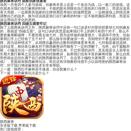
陕西麻将诀窍 观察别家很重要
虽然一共有四个人参与游戏，但麻将本质上还是一个各自为战，以一敌三的游戏。这
也就表示我们在打麻将的时候，不能把眼光局限在自己面前的13张牌上，而是应该具
有大局观，一边观察其他家的出牌猜测思考他们的做牌思路，一边根据场上的情况来
调整自己的战术。换句话说就是我们在打麻将的时候一定不能死脑筋莽到底，而是应
该运用动态变化的原则。
陕西麻将诀窍 四碰五摸要牢记
除了上面两条诀窍之外，陕西麻将诀窍中还有一句口诀是针对那些想要胡七对的麻友
的，那就是“四碰五摸”。这句口诀的意思是如果我们手上的牌只有四个对子，那么不
要犹豫果断碰牌，不要想着去做七对，因为这样做的难度很大，容易得不偿失。但如
果我们手上已经有了五个对子，那么除非你要做清一色，否则绝对不要去碰其他家的
牌，因为这种情况下，从胡牌后赢得的点数和胡牌难度来考虑，七对都是最优选择。
说到这里，相信各位麻友对于陕西麻将诀窍都有了一定的理解了。当然，由于篇幅所
限，小编没办法一次性把所有诀窍都写出来。不过所谓的诀窍，其实就是古人前辈在
长期大量打麻将之后总结出来的经验教训，如果我们也有丰富的麻将经验，那么自然
而然就会总结出属于自己的陕西麻将诀窍了。在这里小编给大家推荐《
北方家乡游
戏
》，里面就有陕西麻将玩法，而且还有详细教程传授不少以前绝密的陕西麻将诀
窍，对于我们增进麻将技术非常有帮助。
上一篇：
陕西红中麻将高手速成，你还犹豫什么？
下一篇：
陕西麻将玩法是什么？
陕西麻将
安卓版下载
苹果版下载
热门游戏推荐：