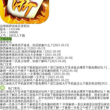
边锋棋牌游戏百变双扣
版本：1.0.0.946
大小：109MB
人气：100万人下载
下载游戏
最新资讯
陕西红中麻将高手速成，你还犹豫什么？
[2021-10-15]
陕西麻将玩法是什么？
[2021-10-15]
陕西麻将怎么玩 规则详细版来啦！
[2021-10-19]
陕西麻将规则详细 玩法大全奉献！
[2021-10-19]
陕西麻将怎么打初学规则 不得不读的技术！
[2021-10-19]
陕西麻将一共多少张牌，你都了解吗？
[2021-10-20]
热门文章
浙江游戏大厅安卓版下载新版好玩吗？浙江游戏大厅安卓版从哪里下载免费好玩？
[2022-06-16]
象棋一共多少个棋子？象棋是不是有趣的棋类？
[2022-01-18]
山西麻将扣点点玩法 一文看懂口诀秘籍！
[2021-10-19]
山西麻将推倒胡 规则详解一文齐全！
[2021-10-19]
山西麻将扣点点口诀有吗？基本玩法必看
[2021-10-22]
浙江游戏大厅手机版官网下载免费吗？浙江游戏大厅手机版怎么下载安装说明
[2022-06-16]
热门资讯：
浙江游戏大厅安卓版下载新版好玩吗？浙江游戏大厅安卓版从哪里下载免费好玩？
根
据相关了解近几年浙江游戏大厅安卓版下载新版杯选择的次数越来越多，很多玩家在
选择竞技游戏时都会考虑它，从中也得到了很多宝贵的收获，那么下面就看看它能够
被玩家多次选择的原因是什么？
象棋一共多少个棋子？象棋是不是有趣的棋类？
中国象棋一直以来都是比较受玩家欢
迎的棋类游戏，在学习中国象棋之前需要了解一下象棋一共多少个棋子？还需要了解