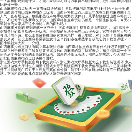
一下象棋的规则是什么，才能在象棋学习时可以取得不错的成绩，把中国象棋学习的
比较好一些。
山西麻将扣点点玩法 一文看懂口诀秘籍！
喜欢搓麻的新老麻友往往都会不远千里跑
到山西去讨教山西麻将扣点点玩法，山西麻将扣点点玩法近年来在全国的麻将圈子里
人气一直有增无减。放眼那些玩麻将手机端游的伙伴们，几乎都接触过山西麻将的玩
法。不过对于很多新麻友来说，山西麻将扣点点玩法仍然是一个陌生的世界，今天小
编就来为大家揭开这个神秘世界的面纱吧！
山西麻将推倒胡 规则详解一文齐全！
很多搓麻老手都喜欢搓山西麻将，山西麻将推
倒胡是他们都喜欢的一种玩法。推倒胡的玩法不光在山西很火爆，它在全国的人气也
可谓只增不减。那么山西麻将推倒胡究竟有怎样一番天地呢，对于玩熟了普通麻将的
朋友来说，初玩山西麻将需要注意什么？我们该在哪些平台获取它的下载资源呢？下
面小编就为大家一一介绍。
山西麻将扣点点口诀有吗？基本玩法必看
山西麻将扣点点有没有什么好记又易懂的口
诀呢？对于很多刚了解又想要尝试接触山西麻将的新手玩家来说，扣点点就是一个很
适合从零开始接触的山西麻将玩法。如果你还毫无头绪，那也无需焦虑，今天我们一
起把山西麻将扣点点口诀摸个透吧。
浙江游戏大厅手机版官网下载免费吗？浙江游戏大厅手机版怎么下载安装说明
不少人
在选择游戏大厅时也在问浙江游戏大厅手机版官网下载免费值得选择吗？总觉得搞清
楚了才能够明白它对于自己是否真的有价值，能否让自己在玩游戏时有不一样的体验
感，下面所说的这几点就能够给大家带来详细的回复。