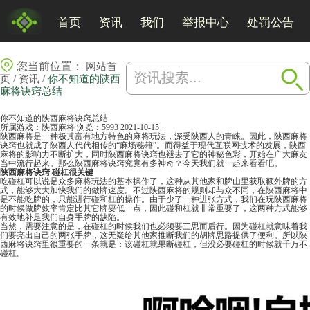
首页
资讯
我们
举报中心
处罚公告
您当前位置：
网站首
/
/
页
资讯
你不知道的陕西
麻将诀窍总结
你不知道的陕西麻将诀窍总结
所属游戏：
陕西麻将
浏览：5993
2021-10-15
陕西麻将是一种极其富有地方特色的麻将玩法，深受陕西人的青睐。因此，陕西麻将
诀窍也就成了陕西人代代相传的“麻场秘籍”。而得益于现代互联网技术的发展，陕西
麻将
的影响力不断扩大，同时陕西麻将诀窍也褪去了它的神秘色彩，开始在广大麻友
当中流行起来。那么陕西麻将诀窍究竟有多神奇？今天我们就一起来看看吧。
陕西麻将诀窍 碰杠很关键
吃碰杠可以说是众多麻将玩法的基本操作了，这种从其他家和牌山里获取额外牌的方
式，能够大大加快我们的做牌速度。不过陕西麻将的规则却与众不同，在陕西麻将中
是不能吃牌的，只能进行碰和杠的操作。由于少了一种进张方式，我们在玩陕西麻将
的时候做牌效率肯定比其它牌要低一点，因此碰和杠就非常重要了，这两种方式能够
有效地补足我们自身手牌的缺陷。
当然，需要注意的是，在碰杠的时候我们也必须要三思而后行。因为碰杠就意味着我
们要亮出自己的两张手牌，这无疑给其他家推断我们的胡牌思路提供了便利。所以陕
西麻将诀窍里很重要的一条就是：该碰杠就果断碰杠，但没必要碰杠的时候就千万不
碰杠。