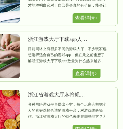
尽。专注玩麻将是一种态度，多种休闲游戏轮番体验更是
值得下载拥有！
戏大厅移动版下载
—
—官网下载】
：
http://www.hzbianqu.com/
戏官方网站，找到首页左上角的“下载游戏”，即可获
页，点击下载，安装完毕后便可以注册登录体验游戏了。
不少人在选择
机版官网下载
才能够明白它
自己在玩游戏