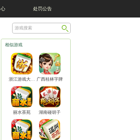
我们
举报中心
相似
平台：安卓&苹果
语言：中文
大小：安卓175M&苹果175M
苹果版下载