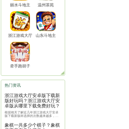
浙
载方式简单且便利。游戏覆盖浙江省区
主、跑得快、千变双扣等花式趣味玩法