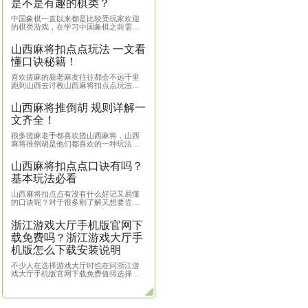
愉悦自己身心的方式。浙江游戏大厅移
取二维码，打开手机扫描识别二维码后跳
热门
浙
版
卓
浙江游戏大厅手机版官网下载免费吗？浙江游戏大厅手机版怎么下载安装说明
根据
版下
多玩
游戏大厅时也在问浙江游戏大厅手
从中
象
面就
免费值得选择吗？总觉得搞清楚了
是什
是
对于自己是否真的有价值，能否让
中国
的棋
时有不一样的体验感，下面所说的