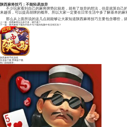
陕西麻将技巧：不要随便做大牌
喜欢打麻将的玩家肯定需要多了解一些基本的玩法技
能做大牌等等。只有这样才可以在之后的麻将竞技游戏
陕西麻将技巧：不能轻易放弃
不少玩家看到自己的麻将牌势比较差，就有了放弃的
来越强，可以提高胡牌的概率。所以大家一定要在日常
那么从上面所说的这几点就能够让大家知道陕西麻将
上一篇：
昌图麻将玩法多不多，难不难？
下一篇：
衢州麻将下载到手机中与下载到电脑中有没有区别？