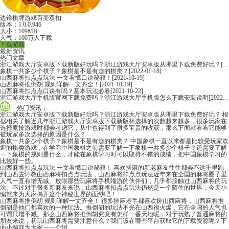
边锋棋牌游戏百变双扣
版本：1.0.0.946
大小：109MB
人气：100万人下载
下载游戏
最新资讯
热门文章
浙江游戏大厅安卓版下载新版好玩吗？浙江游戏大厅安卓版从哪里下载免费好玩？
[2022-06-16]
象棋一共多少个棋子？象棋是不是有趣的棋类？
[2022-01-18]
山西麻将扣点点玩法 一文看懂口诀秘籍！
[2021-10-19]
山西麻将推倒胡 规则详解一文齐全！
[2021-10-19]
山西麻将扣点点口诀有吗？基本玩法必看
[2021-10-22]
浙江游戏大厅手机版官网下载免费吗？浙江游戏大厅手机版怎么下载安装说明
[2022-06-16]
热门资讯：
浙江游戏大厅安卓版下载新版好玩吗？浙江游戏大厅安卓版从哪里下载免费好玩？
根
据相关了解近几年浙江游戏大厅安卓版下载新版杯选择的次数越来越多，很多玩家在
选择竞技游戏时都会考虑它，从中也得到了很多宝贵的收获，那么下面就看看它能够
被玩家多次选择的原因是什么？
象棋一共多少个棋子？象棋是不是有趣的棋类？
中国象棋一直以来都是比较受玩家欢
迎的棋类游戏，在学习中国象棋之前需要了解一下象棋一共多少个棋子？还需要了解
一下象棋的规则是什么，才能在象棋学习时可以取得不错的成绩，把中国象棋学习的
比较好一些。
山西麻将扣点点玩法 一文看懂口诀秘籍！
喜欢搓麻的新老麻友往往都会不远千里跑
到山西去讨教山西麻将扣点点玩法，山西麻将扣点点玩法近年来在全国的麻将圈子里
人气一直有增无减。放眼那些玩麻将手机端游的伙伴们，几乎都接触过山西麻将的玩
法。不过对于很多新麻友来说，山西麻将扣点点玩法仍然是一个陌生的世界，今天小
编就来为大家揭开这个神秘世界的面纱吧！
山西麻将推倒胡 规则详解一文齐全！
很多搓麻老手都喜欢搓山西麻将，山西麻将推
倒胡是他们都喜欢的一种玩法。推倒胡的玩法不光在山西很火爆，它在全国的人气也
可谓只增不减。那么山西麻将推倒胡究竟有怎样一番天地呢，对于玩熟了普通麻将的
朋友来说，初玩山西麻将需要注意什么？我们该在哪些平台获取它的下载资源呢？下
面小编就为大家一一介绍。