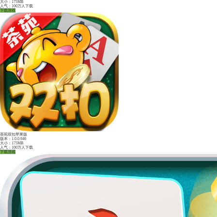
边锋红五三打一
版本：1.0.0.946
大小：175MB
人气：100万人下载
下载游戏