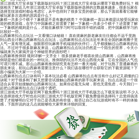
浙江游戏大厅安卓版下载新版好玩吗？浙江游戏大厅安卓版从哪里下载免费好玩？
根
据相关了解近几年浙江游戏大厅安卓版下载新版杯选择的次数越来越多，很多玩家在
选择竞技游戏时都会考虑它，从中也得到了很多宝贵的收获，那么下面就看看它能够
被玩家多次选择的原因是什么？
象棋一共多少个棋子？象棋是不是有趣的棋类？
中国象棋一直以来都是比较受玩家欢
迎的棋类游戏，在学习中国象棋之前需要了解一下象棋一共多少个棋子？还需要了解
一下象棋的规则是什么，才能在象棋学习时可以取得不错的成绩，把中国象棋学习的
比较好一些。
山西麻将扣点点玩法 一文看懂口诀秘籍！
喜欢搓麻的新老麻友往往都会不远千里跑
到山西去讨教山西麻将扣点点玩法，山西麻将扣点点玩法近年来在全国的麻将圈子里
人气一直有增无减。放眼那些玩麻将手机端游的伙伴们，几乎都接触过山西麻将的玩
法。不过对于很多新麻友来说，山西麻将扣点点玩法仍然是一个陌生的世界，今天小
编就来为大家揭开这个神秘世界的面纱吧！
山西麻将推倒胡 规则详解一文齐全！
很多搓麻老手都喜欢搓山西麻将，山西麻将推
倒胡是他们都喜欢的一种玩法。推倒胡的玩法不光在山西很火爆，它在全国的人气也
可谓只增不减。那么山西麻将推倒胡究竟有怎样一番天地呢，对于玩熟了普通麻将的
朋友来说，初玩山西麻将需要注意什么？我们该在哪些平台获取它的下载资源呢？下
面小编就为大家一一介绍。
山西麻将扣点点口诀有吗？基本玩法必看
山西麻将扣点点有没有什么好记又易懂的口
诀呢？对于很多刚了解又想要尝试接触山西麻将的新手玩家来说，扣点点就是一个很
适合从零开始接触的山西麻将玩法。如果你还毫无头绪，那也无需焦虑，今天我们一
起把山西麻将扣点点口诀摸个透吧。
浙江游戏大厅手机版官网下载免费吗？浙江游戏大厅手机版怎么下载安装说明
不少人
在选择游戏大厅时也在问浙江游戏大厅手机版官网下载免费值得选择吗？总觉得搞清
楚了才能够明白它对于自己是否真的有价值，能否让自己在玩游戏时有不一样的体验
感，下面所说的这几点就能够给大家带来详细的回复。