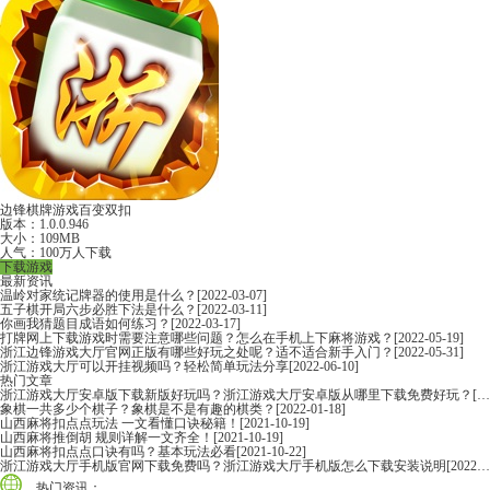
边锋棋牌游戏百变双扣
版本：1.0.0.946
大小：109MB
人气：100万人下载
下载游戏
最新资讯
温岭对家统记牌器的使用是什么？
[2022-03-07]
五子棋开局六步必胜下法是什么？
[2022-03-11]
你画我猜题目成语如何练习？
[2022-03-17]
打牌网上下载游戏时需要注意哪些问题？怎么在手机上下麻将游戏？
[2022-05-19]
浙江边锋游戏大厅官网正版有哪些好玩之处呢？适不适合新手入门？
[2022-05-31]
浙江游戏大厅可以开挂视频吗？轻松简单玩法分享
[2022-06-10]
热门文章
浙江游戏大厅安卓版下载新版好玩吗？浙江游戏大厅安卓版从哪里下载免费好玩？
[2022-06-16]
象棋一共多少个棋子？象棋是不是有趣的棋类？
[2022-01-18]
山西麻将扣点点玩法 一文看懂口诀秘籍！
[2021-10-19]
山西麻将推倒胡 规则详解一文齐全！
[2021-10-19]
山西麻将扣点点口诀有吗？基本玩法必看
[2021-10-22]
浙江游戏大厅手机版官网下载免费吗？浙江游戏大厅手机版怎么下载安装说明
[2022-06-16]
热门资讯：