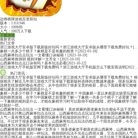
边锋棋牌游戏百变双扣
版本：1.0.0.946
大小：109MB
人气：100万人下载
下载游戏
最新资讯
热门文章
浙江游戏大厅安卓版下载新版好玩吗？浙江游戏大厅安卓版从哪里下载免费好玩？
[2022-06-16]
象棋一共多少个棋子？象棋是不是有趣的棋类？
[2022-01-18]
山西麻将扣点点玩法 一文看懂口诀秘籍！
[2021-10-19]
山西麻将推倒胡 规则详解一文齐全！
[2021-10-19]
山西麻将扣点点口诀有吗？基本玩法必看
[2021-10-22]
浙江游戏大厅手机版官网下载免费吗？浙江游戏大厅手机版怎么下载安装说明
[2022-06-16]
热门资讯：
浙江游戏大厅安卓版下载新版好玩吗？浙江游戏大厅安卓版从哪里下载免费好玩？
根
据相关了解近几年浙江游戏大厅安卓版下载新版杯选择的次数越来越多，很多玩家在
选择竞技游戏时都会考虑它，从中也得到了很多宝贵的收获，那么下面就看看它能够
被玩家多次选择的原因是什么？
象棋一共多少个棋子？象棋是不是有趣的棋类？
中国象棋一直以来都是比较受玩家欢
迎的棋类游戏，在学习中国象棋之前需要了解一下象棋一共多少个棋子？还需要了解
一下象棋的规则是什么，才能在象棋学习时可以取得不错的成绩，把中国象棋学习的
比较好一些。
山西麻将扣点点玩法 一文看懂口诀秘籍！
喜欢搓麻的新老麻友往往都会不远千里跑
到山西去讨教山西麻将扣点点玩法，山西麻将扣点点玩法近年来在全国的麻将圈子里
人气一直有增无减。放眼那些玩麻将手机端游的伙伴们，几乎都接触过山西麻将的玩
法。不过对于很多新麻友来说，山西麻将扣点点玩法仍然是一个陌生的世界，今天小
编就来为大家揭开这个神秘世界的面纱吧！
山西麻将推倒胡 规则详解一文齐全！
很多搓麻老手都喜欢搓山西麻将，山西麻将推
倒胡是他们都喜欢的一种玩法。推倒胡的玩法不光在山西很火爆，它在全国的人气也
可谓只增不减。那么山西麻将推倒胡究竟有怎样一番天地呢，对于玩熟了普通麻将的