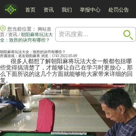
首页
资讯
我们
举报中心
处罚公告
您当前位置：
网站首
/
/
页
资讯
朝阳麻将玩法大
全：致胜的诀窍有哪些？
朝阳麻将玩法大全：致胜的诀窍有哪些？
所属游戏：
老友朝阳麻将
浏览：1743
2022-05-09
很多人都想了解朝阳
麻将
玩法大全一般都包括哪
些觉得搞清楚了，才能够让自己在学习时更放心，那
么下面所说的这几个方面就能够给大家带来详细的回
复。