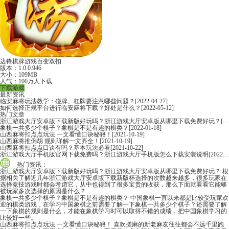
边锋棋牌游戏百变双扣
版本：1.0.0.946
大小：109MB
人气：100万人下载
下载游戏
最新资讯
临安麻将玩法教学：碰牌、杠牌要注意哪些问题？
[2022-04-27]
如何选择正规平台进行临安麻将下载？好处是什么？
[2022-05-12]
热门文章
浙江游戏大厅安卓版下载新版好玩吗？浙江游戏大厅安卓版从哪里下载免费好玩？
[2022-06-16]
象棋一共多少个棋子？象棋是不是有趣的棋类？
[2022-01-18]
山西麻将扣点点玩法 一文看懂口诀秘籍！
[2021-10-19]
山西麻将推倒胡 规则详解一文齐全！
[2021-10-19]
山西麻将扣点点口诀有吗？基本玩法必看
[2021-10-22]
浙江游戏大厅手机版官网下载免费吗？浙江游戏大厅手机版怎么下载安装说明
[2022-06-16]
热门资讯：
浙江游戏大厅安卓版下载新版好玩吗？浙江游戏大厅安卓版从哪里下载免费好玩？
根
据相关了解近几年浙江游戏大厅安卓版下载新版杯选择的次数越来越多，很多玩家在
选择竞技游戏时都会考虑它，从中也得到了很多宝贵的收获，那么下面就看看它能够
被玩家多次选择的原因是什么？
象棋一共多少个棋子？象棋是不是有趣的棋类？
中国象棋一直以来都是比较受玩家欢
迎的棋类游戏，在学习中国象棋之前需要了解一下象棋一共多少个棋子？还需要了解
一下象棋的规则是什么，才能在象棋学习时可以取得不错的成绩，把中国象棋学习的
比较好一些。
山西麻将扣点点玩法 一文看懂口诀秘籍！
喜欢搓麻的新老麻友往往都会不远千里跑