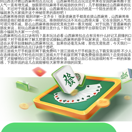
到山西去讨教山西麻将扣点点玩法，山西麻将扣点点玩法近年来在全国的麻将圈子里
人气一直有增无减。放眼那些玩麻将手机端游的伙伴们，几乎都接触过山西麻将的玩
法。不过对于很多新麻友来说，山西麻将扣点点玩法仍然是一个陌生的世界，今天小
编就来为大家揭开这个神秘世界的面纱吧！
山西麻将推倒胡 规则详解一文齐全！
很多搓麻老手都喜欢搓山西麻将，山西麻将推
倒胡是他们都喜欢的一种玩法。推倒胡的玩法不光在山西很火爆，它在全国的人气也
可谓只增不减。那么山西麻将推倒胡究竟有怎样一番天地呢，对于玩熟了普通麻将的
朋友来说，初玩山西麻将需要注意什么？我们该在哪些平台获取它的下载资源呢？下
面小编就为大家一一介绍。
山西麻将扣点点口诀有吗？基本玩法必看
山西麻将扣点点有没有什么好记又易懂的口
诀呢？对于很多刚了解又想要尝试接触山西麻将的新手玩家来说，扣点点就是一个很
适合从零开始接触的山西麻将玩法。如果你还毫无头绪，那也无需焦虑，今天我们一
起把山西麻将扣点点口诀摸个透吧。
浙江游戏大厅手机版官网下载免费吗？浙江游戏大厅手机版怎么下载安装说明
不少人
在选择游戏大厅时也在问浙江游戏大厅手机版官网下载免费值得选择吗？总觉得搞清
楚了才能够明白它对于自己是否真的有价值，能否让自己在玩游戏时有不一样的体验
感，下面所说的这几点就能够给大家带来详细的回复。