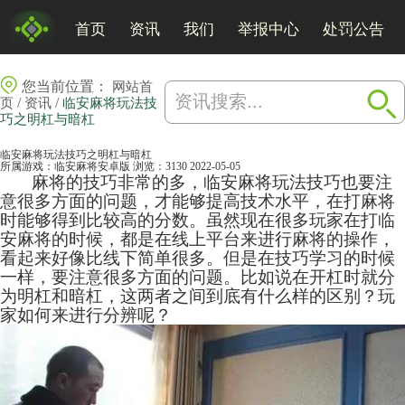
首页
资讯
我们
举报中心
处罚公告
您当前位置：
网站首
/
/
页
资讯
临安麻将玩法技
巧之明杠与暗杠
临安麻将玩法技巧之明杠与暗杠
所属游戏：
临安麻将安卓版
浏览：3130
2022-05-05
麻将
的技巧非常的多，
临安麻将
玩法技巧也要注
意很多方面的问题，才能够提高技术水平，在打麻将
时能够得到比较高的分数。虽然现在很多玩家在打临
安麻将的时候，都是在线上平台来进行麻将的操作，
看起来好像比线下简单很多。但是在技巧学习的时候
一样，要注意很多方面的问题。比如说在开杠时就分
为明杠和暗杠，这两者之间到底有什么样的区别？玩
家如何来进行分辨呢？