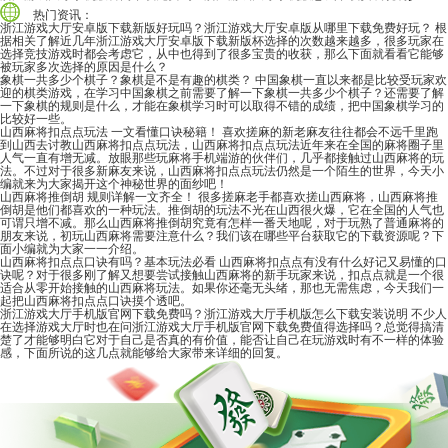
热门资讯：
浙江游戏大厅安卓版下载新版好玩吗？浙江游戏大厅安卓版从哪里下载免费好玩？
根
据相关了解近几年浙江游戏大厅安卓版下载新版杯选择的次数越来越多，很多玩家在
选择竞技游戏时都会考虑它，从中也得到了很多宝贵的收获，那么下面就看看它能够
被玩家多次选择的原因是什么？
象棋一共多少个棋子？象棋是不是有趣的棋类？
中国象棋一直以来都是比较受玩家欢
迎的棋类游戏，在学习中国象棋之前需要了解一下象棋一共多少个棋子？还需要了解
一下象棋的规则是什么，才能在象棋学习时可以取得不错的成绩，把中国象棋学习的
比较好一些。
山西麻将扣点点玩法 一文看懂口诀秘籍！
喜欢搓麻的新老麻友往往都会不远千里跑
到山西去讨教山西麻将扣点点玩法，山西麻将扣点点玩法近年来在全国的麻将圈子里
人气一直有增无减。放眼那些玩麻将手机端游的伙伴们，几乎都接触过山西麻将的玩
法。不过对于很多新麻友来说，山西麻将扣点点玩法仍然是一个陌生的世界，今天小
编就来为大家揭开这个神秘世界的面纱吧！
山西麻将推倒胡 规则详解一文齐全！
很多搓麻老手都喜欢搓山西麻将，山西麻将推
倒胡是他们都喜欢的一种玩法。推倒胡的玩法不光在山西很火爆，它在全国的人气也
可谓只增不减。那么山西麻将推倒胡究竟有怎样一番天地呢，对于玩熟了普通麻将的
朋友来说，初玩山西麻将需要注意什么？我们该在哪些平台获取它的下载资源呢？下
面小编就为大家一一介绍。
山西麻将扣点点口诀有吗？基本玩法必看
山西麻将扣点点有没有什么好记又易懂的口
诀呢？对于很多刚了解又想要尝试接触山西麻将的新手玩家来说，扣点点就是一个很
适合从零开始接触的山西麻将玩法。如果你还毫无头绪，那也无需焦虑，今天我们一
起把山西麻将扣点点口诀摸个透吧。
浙江游戏大厅手机版官网下载免费吗？浙江游戏大厅手机版怎么下载安装说明
不少人
在选择游戏大厅时也在问浙江游戏大厅手机版官网下载免费值得选择吗？总觉得搞清
楚了才能够明白它对于自己是否真的有价值，能否让自己在玩游戏时有不一样的体验
感，下面所说的这几点就能够给大家带来详细的回复。