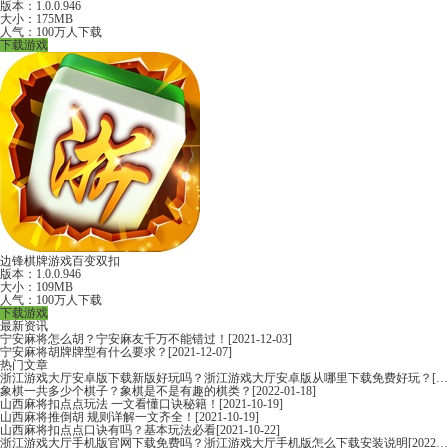
版本：1.0.0.946
大小：175MB
人气：100万人下载
下载游戏
边锋棋牌游戏百变双扣
版本：1.0.0.946
大小：109MB
人气：100万人下载
下载游戏
最新资讯
宁安麻将怎么胡？宁安麻友千万不能错过！
[2021-12-03]
宁安麻将胡牌牌型有什么要求？
[2021-12-07]
热门文章
浙江游戏大厅安卓版下载新版好玩吗？浙江游戏大厅安卓版从哪里下载免费好玩？
[2022-06-16]
象棋一共多少个棋子？象棋是不是有趣的棋类？
[2022-01-18]
山西麻将扣点点玩法 一文看懂口诀秘籍！
[2021-10-19]
山西麻将推倒胡 规则详解一文齐全！
[2021-10-19]
山西麻将扣点点口诀有吗？基本玩法必看
[2021-10-22]
浙江游戏大厅手机版官网下载免费吗？浙江游戏大厅手机版怎么下载安装说明
[2022-06-16]