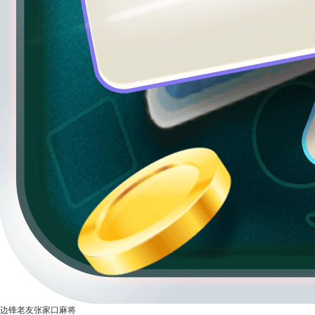
边锋老友张家口麻将