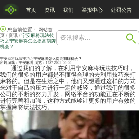
首页
资讯
我们
举报中心
处罚公告
您当前位置：
网站首
/
/
页
资讯
宁安麻将玩法技
巧之宁安麻将怎么提高胡牌
机会？
宁安麻将玩法技巧之宁安麻将怎么提高胡牌机会？
所属游戏：
宁安麻将
浏览：1487
2022-05-05
通过我们的了解，在利用宁安
麻将
玩法技巧时，
我们的很多的用户都是不懂得合理的去利用技巧来打
麻将的。但是在生活之中，他们又想通过这样的方式
来对于自己的压力进行一定的减轻，通过我们的很多
公司的不断的努力开发，网络平台的功能正在不断的
进行完善和加强，这种方式能够让更多的用户有效的
掌握麻将玩法技巧。