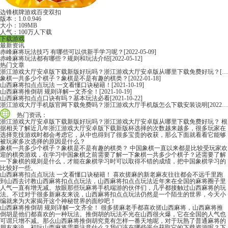
边锋棋牌游戏百变双扣
版本：1.0.0.946
大小：109MB
人气：100万人下载
下载游戏
最新资讯
赤峰麻将玩法技巧 有哪些可以供新手学习呢？
[2022-05-09]
赤峰麻将玩法都有哪些？规则和玩法介绍
[2022-05-12]
热门文章
浙江游戏大厅安卓版下载新版好玩吗？浙江游戏大厅安卓版从哪里下载免费好玩？
[2022-06-16]
象棋一共多少个棋子？象棋是不是有趣的棋类？
[2022-01-18]
山西麻将扣点点玩法 一文看懂口诀秘籍！
[2021-10-19]
山西麻将推倒胡 规则详解一文齐全！
[2021-10-19]
山西麻将扣点点口诀有吗？基本玩法必看
[2021-10-22]
浙江游戏大厅手机版官网下载免费吗？浙江游戏大厅手机版怎么下载安装说明
[2022-06-16]
热门资讯：
浙江游戏大厅安卓版下载新版好玩吗？浙江游戏大厅安卓版从哪里下载免费好玩？
根
据相关了解近几年浙江游戏大厅安卓版下载新版杯选择的次数越来越多，很多玩家在
选择竞技游戏时都会考虑它，从中也得到了很多宝贵的收获，那么下面就看看它能够
被玩家多次选择的原因是什么？
象棋一共多少个棋子？象棋是不是有趣的棋类？
中国象棋一直以来都是比较受玩家欢
迎的棋类游戏，在学习中国象棋之前需要了解一下象棋一共多少个棋子？还需要了解
一下象棋的规则是什么，才能在象棋学习时可以取得不错的成绩，把中国象棋学习的
比较好一些。
山西麻将扣点点玩法 一文看懂口诀秘籍！
喜欢搓麻的新老麻友往往都会不远千里跑
到山西去讨教山西麻将扣点点玩法，山西麻将扣点点玩法近年来在全国的麻将圈子里
人气一直有增无减。放眼那些玩麻将手机端游的伙伴们，几乎都接触过山西麻将的玩
法。不过对于很多新麻友来说，山西麻将扣点点玩法仍然是一个陌生的世界，今天小
编就来为大家揭开这个神秘世界的面纱吧！
山西麻将推倒胡 规则详解一文齐全！
很多搓麻老手都喜欢搓山西麻将，山西麻将推
倒胡是他们都喜欢的一种玩法。推倒胡的玩法不光在山西很火爆，它在全国的人气也
可谓只增不减。那么山西麻将推倒胡究竟有怎样一番天地呢，对于玩熟了普通麻将的
朋友来说，初玩山西麻将需要注意什么？我们该在哪些平台获取它的下载资源呢？下