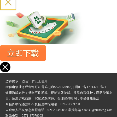
适龄提示：适合18岁以上使用
增值电信业务经营许可证号码 [浙B2-20170963] |
浙ICP备17013271号-1
健康游戏忠告：抵制不良游戏，拒绝盗版游戏。注意自我保护，谨防受骗上
当。适度游戏益脑，沉迷游戏伤身。合理安排时间，享受健康生活
网信办举报违法和不良信息举报
电话：021-51369700
未成年人不良信息举报电话：021-51369888 举报邮箱：tousu@bianfeng.com
联系电话：0571-87979095