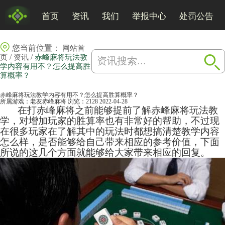
首页
资讯
我们
举报中心
处罚公告
您当前位置：
网站首
/
/
页
资讯
赤峰麻将玩法教
学内容有用不？怎么提高胜
算概率？
赤峰麻将玩法教学内容有用不？怎么提高胜算概率？
所属游戏：
老友赤峰麻将
浏览：2128
2022-04-28
在打赤峰
麻将
之前能够提前了解赤峰麻将玩法教
学，对增加玩家的胜算率也有非常好的帮助，不过现
在很多玩家在了解其中的玩法时都想搞清楚教学内容
怎么样，是否能够给自己带来相应的参考价值，下面
所说的这几个方面就能够给大家带来相应的回复。