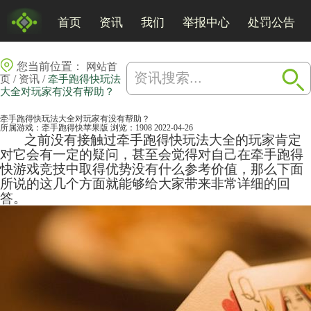
首页
资讯
我们
举报中心
处罚公告
您当前位置：
网站首
/
/
页
资讯
牵手跑得快玩法
大全对玩家有没有帮助？
牵手跑得快玩法大全对玩家有没有帮助？
所属游戏：
牵手跑得快苹果版
浏览：1908
2022-04-26
之前没有接触过牵手跑得快玩法大全的玩家肯定
对它会有一定的疑问，甚至会觉得对自己在牵手跑得
快游戏竞技中取得优势没有什么参考价值，那么下面
所说的这几个方面就能够给大家带来非常详细的回
答。