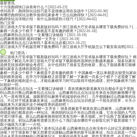
最新资讯
十六张跑得快口诀表有什么？
[2022-03-23]
求问高手：跑得快玩法技巧是不是很难运用在实战中？
[2022-03-30]
有哪些跑得快玩法教学值得玩家参考？怎么玩跑得快？
[2022-04-01]
跑得快玩法详细介绍：有什么游戏获胜小技巧？
[2022-04-02]
热门文章
浙江游戏大厅安卓版下载新版好玩吗？浙江游戏大厅安卓版从哪里下载免费好玩？
[2022-06-16]
象棋一共多少个棋子？象棋是不是有趣的棋类？
[2022-01-18]
山西麻将扣点点玩法 一文看懂口诀秘籍！
[2021-10-19]
山西麻将推倒胡 规则详解一文齐全！
[2021-10-19]
山西麻将扣点点口诀有吗？基本玩法必看
[2021-10-22]
浙江游戏大厅手机版官网下载免费吗？浙江游戏大厅手机版怎么下载安装说明
[2022-06-16]
热门资讯：
浙江游戏大厅安卓版下载新版好玩吗？浙江游戏大厅安卓版从哪里下载免费好玩？
根
据相关了解近几年浙江游戏大厅安卓版下载新版杯选择的次数越来越多，很多玩家在
选择竞技游戏时都会考虑它，从中也得到了很多宝贵的收获，那么下面就看看它能够
被玩家多次选择的原因是什么？
象棋一共多少个棋子？象棋是不是有趣的棋类？
中国象棋一直以来都是比较受玩家欢
迎的棋类游戏，在学习中国象棋之前需要了解一下象棋一共多少个棋子？还需要了解
一下象棋的规则是什么，才能在象棋学习时可以取得不错的成绩，把中国象棋学习的
比较好一些。
山西麻将扣点点玩法 一文看懂口诀秘籍！
喜欢搓麻的新老麻友往往都会不远千里跑
到山西去讨教山西麻将扣点点玩法，山西麻将扣点点玩法近年来在全国的麻将圈子里
人气一直有增无减。放眼那些玩麻将手机端游的伙伴们，几乎都接触过山西麻将的玩
法。不过对于很多新麻友来说，山西麻将扣点点玩法仍然是一个陌生的世界，今天小
编就来为大家揭开这个神秘世界的面纱吧！
山西麻将推倒胡 规则详解一文齐全！
很多搓麻老手都喜欢搓山西麻将，山西麻将推
倒胡是他们都喜欢的一种玩法。推倒胡的玩法不光在山西很火爆，它在全国的人气也
可谓只增不减。那么山西麻将推倒胡究竟有怎样一番天地呢，对于玩熟了普通麻将的
朋友来说，初玩山西麻将需要注意什么？我们该在哪些平台获取它的下载资源呢？下
面小编就为大家一一介绍。
山西麻将扣点点口诀有吗？基本玩法必看
山西麻将扣点点有没有什么好记又易懂的口
诀呢？对于很多刚了解又想要尝试接触山西麻将的新手玩家来说，扣点点就是一个很
适合从零开始接触的山西麻将玩法。如果你还毫无头绪，那也无需焦虑，今天我们一