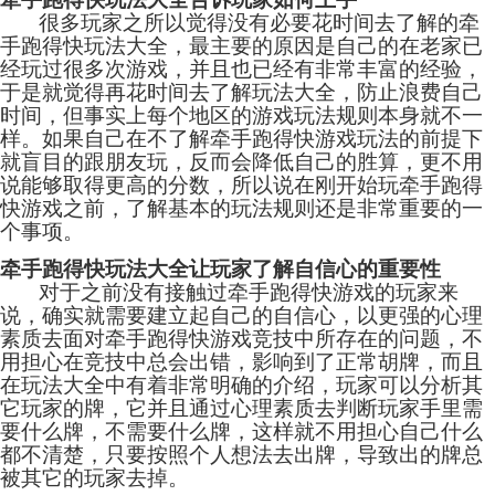
很多玩家之所以觉得没有必要花时间去了解的牵
手跑得快玩法大全，最主要的原因是自己的在老家已
经玩过很多次游戏，并且也已经有非常丰富的经验，
于是就觉得再花时间去了解玩法大全，防止浪费自己
时间，但事实上每个地区的游戏玩法规则本身就不一
样。如果自己在不了解牵手跑得快游戏玩法的前提下
就盲目的跟朋友玩，反而会降低自己的胜算，更不用
说能够取得更高的分数，所以说在刚开始玩牵手跑得
快游戏之前，了解基本的玩法规则还是非常重要的一
个事项。
牵手跑得快玩法大全让玩家了解自信心的重要性
对于之前没有接触过牵手跑得快游戏的玩家来
说，确实就需要建立起自己的自信心，以更强的心理
素质去面对牵手跑得快游戏竞技中所存在的问题，不
用担心在竞技中总会出错，影响到了正常胡牌，而且
在玩法大全中有着非常明确的介绍，玩家可以分析其
它玩家的牌，它并且通过心理素质去判断玩家手里需
要什么牌，不需要什么牌，这样就不用担心自己什么
都不清楚，只要按照个人想法去出牌，导致出的牌总
被其它的玩家去掉。