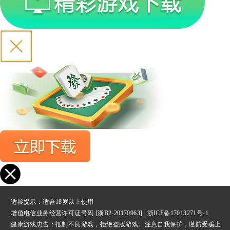
适龄提示：适合18岁以上使用
增值电信业务经营许可证号码 [浙B2-20170963] |
浙ICP备17013271号-1
健康游戏忠告：抵制不良游戏，拒绝盗版游戏。注意自我保护，谨防受骗上