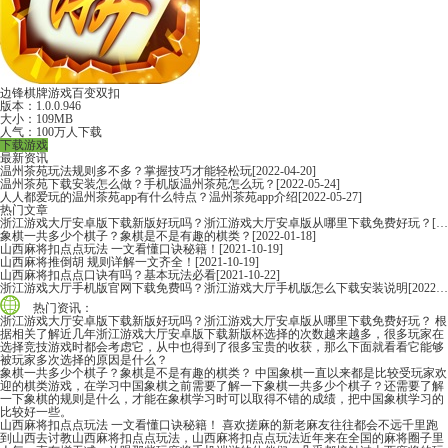
边锋棋牌游戏百变双扣
版本：1.0.0.946
大小：109MB
人气：100万人下载
下载游戏
最新资讯
温州茶苑玩法规则多不多？掌握技巧才能轻松玩
[2022-04-20]
温州茶苑下载安装怎么做？手机版温州茶苑怎么玩？
[2022-05-24]
人人都爱玩的温州茶苑app有什么特点？温州茶苑app介绍
[2022-05-27]
热门文章
浙江游戏大厅安卓版下载新版好玩吗？浙江游戏大厅安卓版从哪里下载免费好玩？
[2022-06-16]
象棋一共多少个棋子？象棋是不是有趣的棋类？
[2022-01-18]
山西麻将扣点点玩法 一文看懂口诀秘籍！
[2021-10-19]
山西麻将推倒胡 规则详解一文齐全！
[2021-10-19]
山西麻将扣点点口诀有吗？基本玩法必看
[2021-10-22]
浙江游戏大厅手机版官网下载免费吗？浙江游戏大厅手机版怎么下载安装说明
[2022-06-16]
热门资讯：
浙江游戏大厅安卓版下载新版好玩吗？浙江游戏大厅安卓版从哪里下载免费好玩？
根
据相关了解近几年浙江游戏大厅安卓版下载新版杯选择的次数越来越多，很多玩家在
选择竞技游戏时都会考虑它，从中也得到了很多宝贵的收获，那么下面就看看它能够
被玩家多次选择的原因是什么？
象棋一共多少个棋子？象棋是不是有趣的棋类？
中国象棋一直以来都是比较受玩家欢
迎的棋类游戏，在学习中国象棋之前需要了解一下象棋一共多少个棋子？还需要了解
一下象棋的规则是什么，才能在象棋学习时可以取得不错的成绩，把中国象棋学习的
比较好一些。
山西麻将扣点点玩法 一文看懂口诀秘籍！
喜欢搓麻的新老麻友往往都会不远千里跑
到山西去讨教山西麻将扣点点玩法，山西麻将扣点点玩法近年来在全国的麻将圈子里