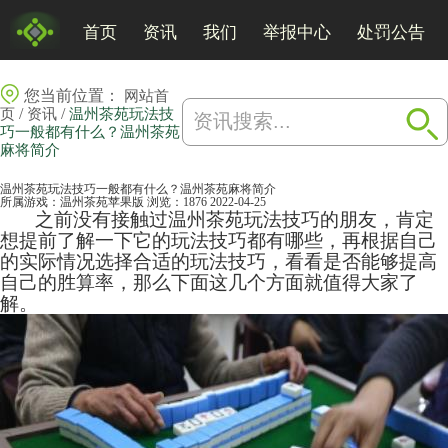
首页
资讯
我们
举报中心
处罚公告
您当前位置：
网站首
/
/
页
资讯
温州茶苑玩法技
巧一般都有什么？温州茶苑
麻将简介
温州茶苑玩法技巧一般都有什么？温州茶苑麻将简介
所属游戏：
温州茶苑苹果版
浏览：1876
2022-04-25
之前没有接触过
温州茶苑
玩法技巧的朋友，肯定
想提前了解一下它的玩法技巧都有哪些，再根据自己
的实际情况选择合适的玩法技巧，看看是否能够提高
自己的胜算率，那么下面这几个方面就值得大家了
解。