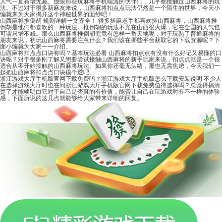
人气一直有增无减。放眼那些玩麻将手机端游的伙伴们，几乎都接触过山西麻将的玩
法。不过对于很多新麻友来说，山西麻将扣点点玩法仍然是一个陌生的世界，今天小
编就来为大家揭开这个神秘世界的面纱吧！
山西麻将推倒胡 规则详解一文齐全！
很多搓麻老手都喜欢搓山西麻将，山西麻将推
倒胡是他们都喜欢的一种玩法。推倒胡的玩法不光在山西很火爆，它在全国的人气也
可谓只增不减。那么山西麻将推倒胡究竟有怎样一番天地呢，对于玩熟了普通麻将的
朋友来说，初玩山西麻将需要注意什么？我们该在哪些平台获取它的下载资源呢？下
面小编就为大家一一介绍。
山西麻将扣点点口诀有吗？基本玩法必看
山西麻将扣点点有没有什么好记又易懂的口
诀呢？对于很多刚了解又想要尝试接触山西麻将的新手玩家来说，扣点点就是一个很
适合从零开始接触的山西麻将玩法。如果你还毫无头绪，那也无需焦虑，今天我们一
起把山西麻将扣点点口诀摸个透吧。
浙江游戏大厅手机版官网下载免费吗？浙江游戏大厅手机版怎么下载安装说明
不少人
在选择游戏大厅时也在问浙江游戏大厅手机版官网下载免费值得选择吗？总觉得搞清
楚了才能够明白它对于自己是否真的有价值，能否让自己在玩游戏时有不一样的体验
感，下面所说的这几点就能够给大家带来详细的回复。