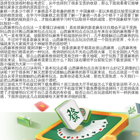
选择竞技游戏时都会考虑它，从中也得到了很多宝贵的收获，那么下面就看看它能够
被玩家多次选择的原因是什么？
象棋一共多少个棋子？象棋是不是有趣的棋类？
中国象棋一直以来都是比较受玩家欢
迎的棋类游戏，在学习中国象棋之前需要了解一下象棋一共多少个棋子？还需要了解
一下象棋的规则是什么，才能在象棋学习时可以取得不错的成绩，把中国象棋学习的
比较好一些。
山西麻将扣点点玩法 一文看懂口诀秘籍！
喜欢搓麻的新老麻友往往都会不远千里跑
到山西去讨教山西麻将扣点点玩法，山西麻将扣点点玩法近年来在全国的麻将圈子里
人气一直有增无减。放眼那些玩麻将手机端游的伙伴们，几乎都接触过山西麻将的玩
法。不过对于很多新麻友来说，山西麻将扣点点玩法仍然是一个陌生的世界，今天小
编就来为大家揭开这个神秘世界的面纱吧！
山西麻将推倒胡 规则详解一文齐全！
很多搓麻老手都喜欢搓山西麻将，山西麻将推
倒胡是他们都喜欢的一种玩法。推倒胡的玩法不光在山西很火爆，它在全国的人气也
可谓只增不减。那么山西麻将推倒胡究竟有怎样一番天地呢，对于玩熟了普通麻将的
朋友来说，初玩山西麻将需要注意什么？我们该在哪些平台获取它的下载资源呢？下
面小编就为大家一一介绍。
山西麻将扣点点口诀有吗？基本玩法必看
山西麻将扣点点有没有什么好记又易懂的口
诀呢？对于很多刚了解又想要尝试接触山西麻将的新手玩家来说，扣点点就是一个很
适合从零开始接触的山西麻将玩法。如果你还毫无头绪，那也无需焦虑，今天我们一
起把山西麻将扣点点口诀摸个透吧。
浙江游戏大厅手机版官网下载免费吗？浙江游戏大厅手机版怎么下载安装说明
不少人
在选择游戏大厅时也在问浙江游戏大厅手机版官网下载免费值得选择吗？总觉得搞清
楚了才能够明白它对于自己是否真的有价值，能否让自己在玩游戏时有不一样的体验
感，下面所说的这几点就能够给大家带来详细的回复。