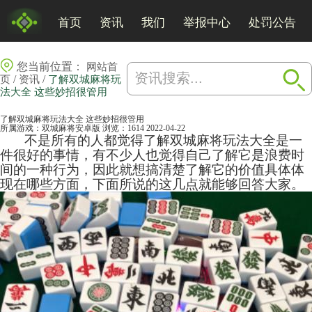
首页
资讯
我们
举报中心
处罚公告
您当前位置：
网站首
/
/
页
资讯
了解双城麻将玩
法大全 这些妙招很管用
了解双城麻将玩法大全 这些妙招很管用
所属游戏：
双城麻将安卓版
浏览：1614
2022-04-22
不是所有的人都觉得了解双城
麻将
玩法大全是一
件很好的事情，有不少人也觉得自己了解它是浪费时
间的一种行为，因此就想搞清楚了解它的价值具体体
现在哪些方面，下面所说的这几点就能够回答大家。