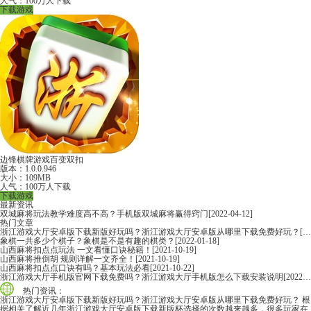
人气：100万人下载
下载游戏
边锋棋牌游戏百变双扣
版本：1.0.0.946
大小：109MB
人气：100万人下载
下载游戏
最新资讯
双城麻将玩法教学难度高不高？手机版双城麻将赢得窍门
[2022-04-12]
热门文章
浙江游戏大厅安卓版下载新版好玩吗？浙江游戏大厅安卓版从哪里下载免费好玩？
[2022-06-16]
象棋一共多少个棋子？象棋是不是有趣的棋类？
[2022-01-18]
山西麻将扣点点玩法 一文看懂口诀秘籍！
[2021-10-19]
山西麻将推倒胡 规则详解一文齐全！
[2021-10-19]
山西麻将扣点点口诀有吗？基本玩法必看
[2021-10-22]
浙江游戏大厅手机版官网下载免费吗？浙江游戏大厅手机版怎么下载安装说明
[2022-06-16]
热门资讯：
浙江游戏大厅安卓版下载新版好玩吗？浙江游戏大厅安卓版从哪里下载免费好玩？
根
据相关了解近几年浙江游戏大厅安卓版下载新版杯选择的次数越来越多，很多玩家在