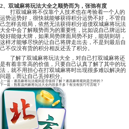
2、双城麻将玩法大全之顺势而为，张弛有度
打双城麻将不仅靠个人技术也在考验着一个人的
运势运势好，很快就能够获得积分运势不好，不管自
己怎样去组局，依然无法获得积分追债双城麻将玩法
大全中会了解顺势而为的重要性，比如说自己牌运比
较好能做大牌，如果局势牌面局势不好，能胡则胡，
这样才能够尽快的让自己将牌走出去，不是到最后自
己不仅没有货的积分相反还丢了积分。
了解了双城麻将玩法大全，对自己打双城麻将还
是有着非常高的价值，只要自己认真了解了其中的玩
法，就不用担心在打双城麻将时出现很多难以解决的
问题，而让自己丢掉积分。
上一篇：
遂昌麻将玩法规则是否值得了解？遂昌麻将规则是怎样的？
下一篇：
熟客温州麻将玩法大全内容多不多？有没有技巧可言呢？