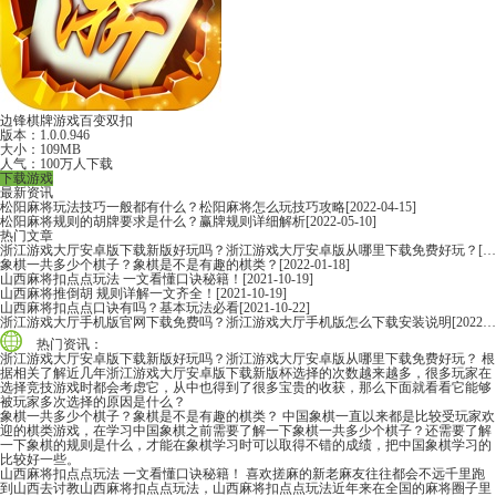
边锋棋牌游戏百变双扣
版本：1.0.0.946
大小：109MB
人气：100万人下载
下载游戏
最新资讯
松阳麻将玩法技巧一般都有什么？松阳麻将怎么玩技巧攻略
[2022-04-15]
松阳麻将规则的胡牌要求是什么？赢牌规则详细解析
[2022-05-10]
热门文章
浙江游戏大厅安卓版下载新版好玩吗？浙江游戏大厅安卓版从哪里下载免费好玩？
[2022-06-16]
象棋一共多少个棋子？象棋是不是有趣的棋类？
[2022-01-18]
山西麻将扣点点玩法 一文看懂口诀秘籍！
[2021-10-19]
山西麻将推倒胡 规则详解一文齐全！
[2021-10-19]
山西麻将扣点点口诀有吗？基本玩法必看
[2021-10-22]
浙江游戏大厅手机版官网下载免费吗？浙江游戏大厅手机版怎么下载安装说明
[2022-06-16]
热门资讯：
浙江游戏大厅安卓版下载新版好玩吗？浙江游戏大厅安卓版从哪里下载免费好玩？
根
据相关了解近几年浙江游戏大厅安卓版下载新版杯选择的次数越来越多，很多玩家在
选择竞技游戏时都会考虑它，从中也得到了很多宝贵的收获，那么下面就看看它能够
被玩家多次选择的原因是什么？
象棋一共多少个棋子？象棋是不是有趣的棋类？
中国象棋一直以来都是比较受玩家欢
迎的棋类游戏，在学习中国象棋之前需要了解一下象棋一共多少个棋子？还需要了解
一下象棋的规则是什么，才能在象棋学习时可以取得不错的成绩，把中国象棋学习的
比较好一些。
山西麻将扣点点玩法 一文看懂口诀秘籍！
喜欢搓麻的新老麻友往往都会不远千里跑
到山西去讨教山西麻将扣点点玩法，山西麻将扣点点玩法近年来在全国的麻将圈子里