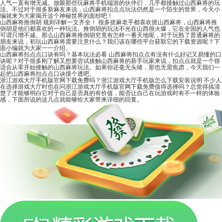
人气一直有增无减。放眼那些玩麻将手机端游的伙伴们，几乎都接触过山西麻将的玩
法。不过对于很多新麻友来说，山西麻将扣点点玩法仍然是一个陌生的世界，今天小
编就来为大家揭开这个神秘世界的面纱吧！
山西麻将推倒胡 规则详解一文齐全！
很多搓麻老手都喜欢搓山西麻将，山西麻将推
倒胡是他们都喜欢的一种玩法。推倒胡的玩法不光在山西很火爆，它在全国的人气也
可谓只增不减。那么山西麻将推倒胡究竟有怎样一番天地呢，对于玩熟了普通麻将的
朋友来说，初玩山西麻将需要注意什么？我们该在哪些平台获取它的下载资源呢？下
面小编就为大家一一介绍。
山西麻将扣点点口诀有吗？基本玩法必看
山西麻将扣点点有没有什么好记又易懂的口
诀呢？对于很多刚了解又想要尝试接触山西麻将的新手玩家来说，扣点点就是一个很
适合从零开始接触的山西麻将玩法。如果你还毫无头绪，那也无需焦虑，今天我们一
起把山西麻将扣点点口诀摸个透吧。
浙江游戏大厅手机版官网下载免费吗？浙江游戏大厅手机版怎么下载安装说明
不少人
在选择游戏大厅时也在问浙江游戏大厅手机版官网下载免费值得选择吗？总觉得搞清
楚了才能够明白它对于自己是否真的有价值，能否让自己在玩游戏时有不一样的体验
感，下面所说的这几点就能够给大家带来详细的回复。