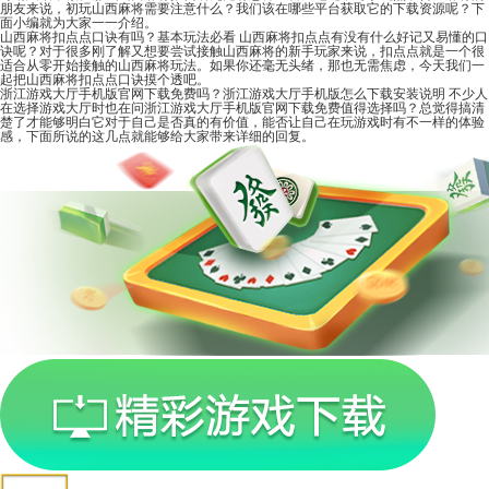
朋友来说，初玩山西麻将需要注意什么？我们该在哪些平台获取它的下载资源呢？下
面小编就为大家一一介绍。
山西麻将扣点点口诀有吗？基本玩法必看
山西麻将扣点点有没有什么好记又易懂的口
诀呢？对于很多刚了解又想要尝试接触山西麻将的新手玩家来说，扣点点就是一个很
适合从零开始接触的山西麻将玩法。如果你还毫无头绪，那也无需焦虑，今天我们一
起把山西麻将扣点点口诀摸个透吧。
浙江游戏大厅手机版官网下载免费吗？浙江游戏大厅手机版怎么下载安装说明
不少人
在选择游戏大厅时也在问浙江游戏大厅手机版官网下载免费值得选择吗？总觉得搞清
楚了才能够明白它对于自己是否真的有价值，能否让自己在玩游戏时有不一样的体验
感，下面所说的这几点就能够给大家带来详细的回复。