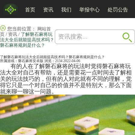
首页
资讯
我们
举报中心
处罚公告
您当前位置：
网站首
/
/
页
资讯
了解磐石麻将玩
法大全后就能提高技术吗？
磐石麻将规则是什么？
了解磐石麻将玩法大全后就能提高技术吗？磐石麻将规则是什么？
所属游戏：
磐石麻将安卓版
浏览：2134
2022-04-06
有的人在了解磐石
麻将
的玩法时觉得磐石麻将玩
法大全对自己有帮助，还是需要花一点时间去了解相
关的玩法技巧的，但有的人对此就有不同的理解，觉
得它只是一个对自己的价值并不是特别大，那么下面
就来聊一聊这一问题。