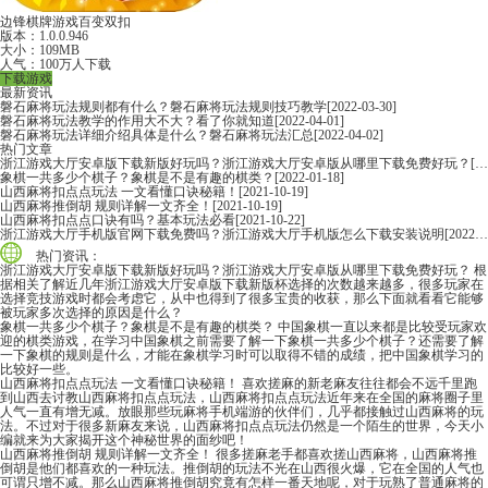
边锋棋牌游戏百变双扣
版本：1.0.0.946
大小：109MB
人气：100万人下载
下载游戏
最新资讯
磐石麻将玩法规则都有什么？磐石麻将玩法规则技巧教学
[2022-03-30]
磐石麻将玩法教学的作用大不大？看了你就知道
[2022-04-01]
磐石麻将玩法详细介绍具体是什么？磐石麻将玩法汇总
[2022-04-02]
热门文章
浙江游戏大厅安卓版下载新版好玩吗？浙江游戏大厅安卓版从哪里下载免费好玩？
[2022-06-16]
象棋一共多少个棋子？象棋是不是有趣的棋类？
[2022-01-18]
山西麻将扣点点玩法 一文看懂口诀秘籍！
[2021-10-19]
山西麻将推倒胡 规则详解一文齐全！
[2021-10-19]
山西麻将扣点点口诀有吗？基本玩法必看
[2021-10-22]
浙江游戏大厅手机版官网下载免费吗？浙江游戏大厅手机版怎么下载安装说明
[2022-06-16]
热门资讯：
浙江游戏大厅安卓版下载新版好玩吗？浙江游戏大厅安卓版从哪里下载免费好玩？
根
据相关了解近几年浙江游戏大厅安卓版下载新版杯选择的次数越来越多，很多玩家在
选择竞技游戏时都会考虑它，从中也得到了很多宝贵的收获，那么下面就看看它能够
被玩家多次选择的原因是什么？
象棋一共多少个棋子？象棋是不是有趣的棋类？
中国象棋一直以来都是比较受玩家欢
迎的棋类游戏，在学习中国象棋之前需要了解一下象棋一共多少个棋子？还需要了解
一下象棋的规则是什么，才能在象棋学习时可以取得不错的成绩，把中国象棋学习的
比较好一些。
山西麻将扣点点玩法 一文看懂口诀秘籍！
喜欢搓麻的新老麻友往往都会不远千里跑
到山西去讨教山西麻将扣点点玩法，山西麻将扣点点玩法近年来在全国的麻将圈子里
人气一直有增无减。放眼那些玩麻将手机端游的伙伴们，几乎都接触过山西麻将的玩
法。不过对于很多新麻友来说，山西麻将扣点点玩法仍然是一个陌生的世界，今天小
编就来为大家揭开这个神秘世界的面纱吧！
山西麻将推倒胡 规则详解一文齐全！
很多搓麻老手都喜欢搓山西麻将，山西麻将推
倒胡是他们都喜欢的一种玩法。推倒胡的玩法不光在山西很火爆，它在全国的人气也
可谓只增不减。那么山西麻将推倒胡究竟有怎样一番天地呢，对于玩熟了普通麻将的