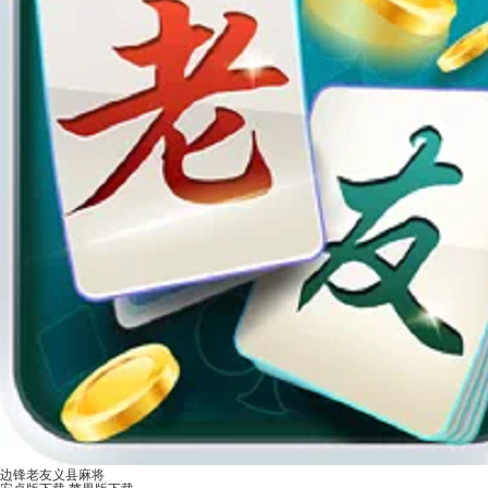
边锋老友义县麻将