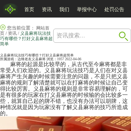
首页
资讯
我们
举报中心
处罚公告
您当前位置：
网站首
/
/
页
资讯
义县麻将玩法技
巧有哪些？打好义县麻将超
简单
义县麻将玩法技巧有哪些？打好义县麻将超简单
所属游戏：
边锋老友义县麻将
浏览：1957
2022-04-06
麻将
的起源是比较早的，从古代至今麻将都是非
常受人们欢迎的。义县麻将玩法技巧是人们在对义县
麻将产生兴趣的时候需要注意的问题，不是只把义县
麻将的规则了解清楚就可以在打麻将的时候让自己变
得比较厉害。义县麻将的规则是非常容易理解的，可
是有很多的玩家在打义县麻将的时候输的会比较多一
些，就算自己起的牌不错，也没有办法可以胡牌，这
种情况就是因为玩家没有了解义县麻将的技巧所造成
的。