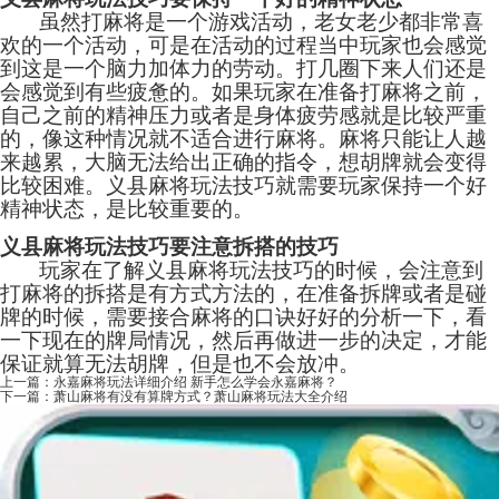
虽然打麻将是一个游戏活动，老女老少都非常喜
欢的一个活动，可是在活动的过程当中玩家也会感觉
到这是一个脑力加体力的劳动。打几圈下来人们还是
会感觉到有些疲惫的。如果玩家在准备打麻将之前，
自己之前的精神压力或者是身体疲劳感就是比较严重
的，像这种情况就不适合进行麻将。麻将只能让人越
来越累，大脑无法给出正确的指令，想胡牌就会变得
比较困难。义县麻将玩法技巧就需要玩家保持一个好
精神状态，是比较重要的。
义县麻将玩法技巧要注意拆搭的技巧
玩家在了解义县麻将玩法技巧的时候，会注意到
打麻将的拆搭是有方式方法的，在准备拆牌或者是碰
牌的时候，需要接合麻将的口诀好好的分析一下，看
一下现在的牌局情况，然后再做进一步的决定，才能
保证就算无法胡牌，但是也不会放冲。
上一篇：
永嘉麻将玩法详细介绍 新手怎么学会永嘉麻将？
下一篇：
萧山麻将有没有算牌方式？萧山麻将玩法大全介绍