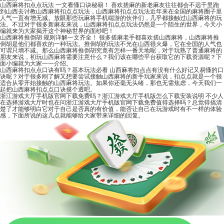
山西麻将扣点点玩法 一文看懂口诀秘籍！
喜欢搓麻的新老麻友往往都会不远千里跑
到山西去讨教山西麻将扣点点玩法，山西麻将扣点点玩法近年来在全国的麻将圈子里
人气一直有增无减。放眼那些玩麻将手机端游的伙伴们，几乎都接触过山西麻将的玩
法。不过对于很多新麻友来说，山西麻将扣点点玩法仍然是一个陌生的世界，今天小
编就来为大家揭开这个神秘世界的面纱吧！
山西麻将推倒胡 规则详解一文齐全！
很多搓麻老手都喜欢搓山西麻将，山西麻将推
倒胡是他们都喜欢的一种玩法。推倒胡的玩法不光在山西很火爆，它在全国的人气也
可谓只增不减。那么山西麻将推倒胡究竟有怎样一番天地呢，对于玩熟了普通麻将的
朋友来说，初玩山西麻将需要注意什么？我们该在哪些平台获取它的下载资源呢？下
面小编就为大家一一介绍。
山西麻将扣点点口诀有吗？基本玩法必看
山西麻将扣点点有没有什么好记又易懂的口
诀呢？对于很多刚了解又想要尝试接触山西麻将的新手玩家来说，扣点点就是一个很
适合从零开始接触的山西麻将玩法。如果你还毫无头绪，那也无需焦虑，今天我们一
起把山西麻将扣点点口诀摸个透吧。
浙江游戏大厅手机版官网下载免费吗？浙江游戏大厅手机版怎么下载安装说明
不少人
在选择游戏大厅时也在问浙江游戏大厅手机版官网下载免费值得选择吗？总觉得搞清
楚了才能够明白它对于自己是否真的有价值，能否让自己在玩游戏时有不一样的体验
感，下面所说的这几点就能够给大家带来详细的回复。