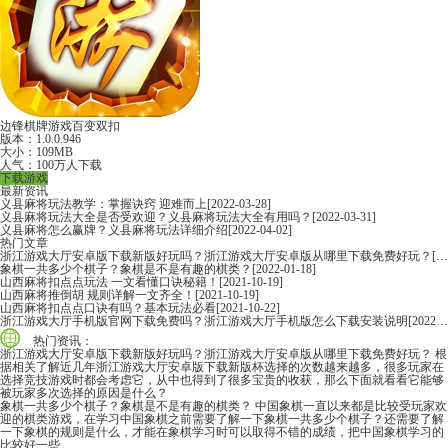
边锋棋牌游戏百变双扣
版本：1.0.0.946
大小：109MB
人气：100万人下载
下载游戏
最新资讯
义县麻将玩法教学：掌握诀窍 迎难而上
[2022-03-28]
义县麻将玩法大全是否受欢迎？义县麻将玩法大全有用吗？
[2022-03-31]
义县麻将怎么赢牌？义县麻将玩法详细介绍
[2022-04-02]
热门文章
浙江游戏大厅安卓版下载新版好玩吗？浙江游戏大厅安卓版从哪里下载免费好玩？
[2022-06-16]
象棋一共多少个棋子？象棋是不是有趣的棋类？
[2022-01-18]
山西麻将扣点点玩法 一文看懂口诀秘籍！
[2021-10-19]
山西麻将推倒胡 规则详解一文齐全！
[2021-10-19]
山西麻将扣点点口诀有吗？基本玩法必看
[2021-10-22]
浙江游戏大厅手机版官网下载免费吗？浙江游戏大厅手机版怎么下载安装说明
[2022-06-16]
热门资讯：
浙江游戏大厅安卓版下载新版好玩吗？浙江游戏大厅安卓版从哪里下载免费好玩？
根
据相关了解近几年浙江游戏大厅安卓版下载新版杯选择的次数越来越多，很多玩家在
选择竞技游戏时都会考虑它，从中也得到了很多宝贵的收获，那么下面就看看它能够
被玩家多次选择的原因是什么？
象棋一共多少个棋子？象棋是不是有趣的棋类？
中国象棋一直以来都是比较受玩家欢
迎的棋类游戏，在学习中国象棋之前需要了解一下象棋一共多少个棋子？还需要了解
一下象棋的规则是什么，才能在象棋学习时可以取得不错的成绩，把中国象棋学习的
比较好一些。